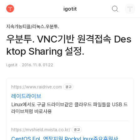
검색하기
igotit
티스토리
지속가능티끌/리눅스.우분투.
우분투. VNC기반 원격접속 Des
ktop Sharing 설정.
i.got.it
2016. 11. 8. 01:22
https://www.raidrive.com
광고
레이드라이브
Linux에서도 구글 드라이브같은 클라우드 파일들을 USB 드
라이브처럼 바로사용
https://mvshield.mvista.co.kr/
광고
CentOS EoL 연장지원 RockyLinux주요후원사