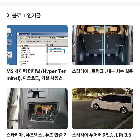
http://igotit.tistory.com/835 설치. 1. 우분투 설치가능
한 부팅용 USB메모리 준비. 방법-> http://igotit.tistor
y.com/1060 2. 상기1의 USB메모리를 PC에 연결하고
이 블로그 인기글
PC전원온 바이오스 설정에서 USB 부팅가능한 옵션 주고
재부팅. 3. USB로 부팅되면서 아래그림같은 우분투 설치
화면이 나온다. 이후 설치 진행화면, - 언어선택. - 설치하..
MS 하이퍼 터미널 (Hyper Ter
스타리아 . 트렁크 . 내부 치수 실측
minal), 다운로드, 기본 사용법.
스타리아 . 퓨즈박스 . 퓨즈 연결 기
스타리아 투어러 9인승. LPi 3.5