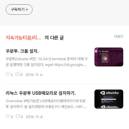
구독하기
더보기
지속가능티끌/리눅스.우분투.
의 다른 글
우분투. 크롬 설치.
글 내용
우분투(Ubuntu 버전 : 16.04.1) terminal 창에서 아래 구
문 실행하면 크롬 설치된다. wget https://dl.google.c
om/linux/direct/google-chrome-stable_current
2
0
2016. 11. 6.
_amd64.deb sudo dpkg -i google-chrome-stab
le_current_amd64.deb 설치 중 아래 붉은 줄 처럼 크
롬이 종속성 있는 다른 패키지 없다는 에러 뜬경우, 파란줄
리눅스 우분투 USB메모리로 설치하기.
처럼 구문 실행하면 종속성 있는 패키지 모두 설치 완료되
글 내용
고 정상적으로 크롬 실행가능해진다. 크롬 정상적으로 설
Overview 부팅가능한 USB메모리이용하여 PC에 우분
치되었다. - 아래그림. 동영상1. 동영상2. 동영상3. 크롬실
투 설치하기. 본 설치과정에 사용된 PC 메인보드 : H81 P
행. ///1062
RO BTCCPU : 인텔 Pentium G3220 3GHz.RAM :
3
0
2016. 11. 6.
4Gbyte. 참고.PC의 윈도우 운영체제는 유지하면서 Virt
ualBox 기반으로 우분투 운영체제 사용환경 만드는 법 ->