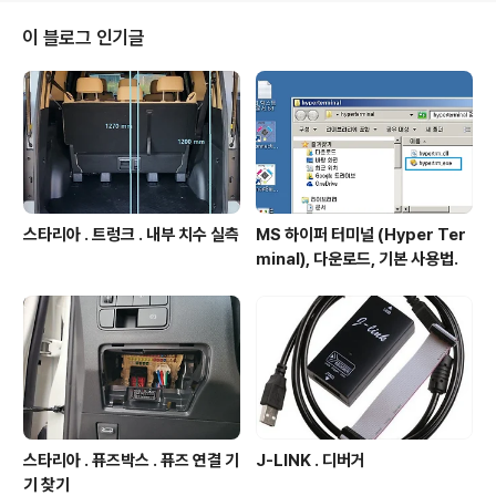
ocol accelerator Automatic packet assembly (P
reamble, Address, CRC)Automatic packed dete
이 블로그 인기글
ction and validationDynamic payload length, 1 to
32Byt..
스타리아 . 트렁크 . 내부 치수 실측
MS 하이퍼 터미널 (Hyper Ter
minal), 다운로드, 기본 사용법.
스타리아 . 퓨즈박스 . 퓨즈 연결 기
J-LINK . 디버거
기 찾기