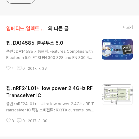
더보기
임베디드.일렉트로닉스
의 다른 글
칩. DA14586. 블루투스 5.0
글 내용
품번 : DA14586 기능블럭. Features Complies with
Bluetooth 5.0, ETSI EN 300 328 and EN 300 440
Class 2 (Europe), FCC CFR47 Part 15 (US) and A
4
0
2017. 7. 29.
RIB STD-T66 (Japan)Supports up to 8 Bluetoot
h LE ConnectionsProcessing Units16MHz 32-bit
ARM Cortex-M0 with SWD interfaceDedicated L
칩. nRF24L01+. low power 2.4GHz RF
ink Layer ProcessorAES 128-bit encryption Pro
cessorMemories2Mb FLASH memory 64kB On
Transceiver IC
글 내용
e-Time-Programmable (OTP) memory96kB Da
품번 : nRF24L01+ - Ultra low power 2.4GHz RF T
ta/Retenti..
ransceiver IC 특징.소비전류 : RX/TX currents lowe
r than 14mA, a sub μA power down mode작동전
8
0
2017. 3. 30.
압 : 1.9V ~ 3.6VSPI : 10Mbps무선속도 : 250kbps, 1
Mbps and 2Mbps on-air data-rate options변조방
식 : GFSK Enhanced ShockBurst™ hardware prot