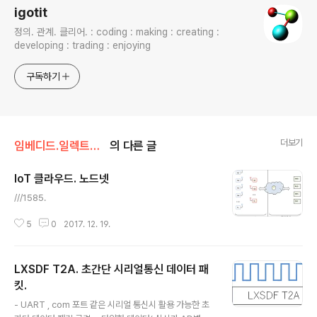
igotit
정의. 관계. 클리어. : coding : making : creating :
developing : trading : enjoying
구독하기
더보기
임베디드.일렉트로닉스
의 다른 글
IoT 클라우드. 노드넷
글 내용
///1585.
5
0
2017. 12. 19.
LXSDF T2A. 초간단 시리얼통신 데이터 패
킷.
글 내용
- UART , com 포트 같은 시리얼 통신시 활용 가능한 초