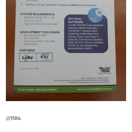
///1586.