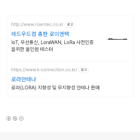
http://www.roientec.co.kr
광고
레드우드컴 총판 로이엔텍
IoT, 무선통신, LoraWAN, LoRa 사전인증
을위한 올인원 테스터
https://www.k-connection.co.kr/
광고
로라안테나
로라(LORA) 지향성 및 무지향성 안테나 판매
(새창열림)
로그 정보