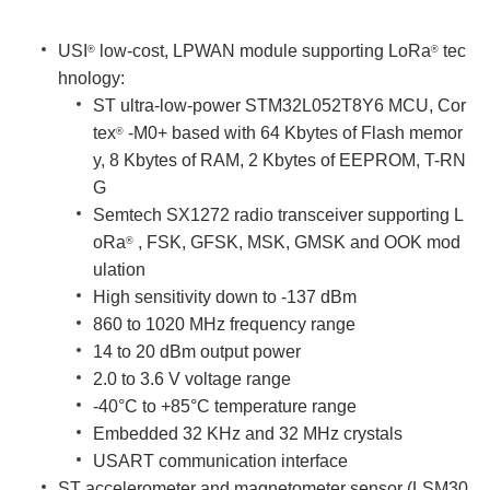
USI
low-cost, LPWAN module supporting LoRa
tec
®
®
hnology:
ST ultra-low-power STM32L052T8Y6 MCU, Cor
tex
-M0+ based with 64 Kbytes of Flash memor
®
y, 8 Kbytes of RAM, 2 Kbytes of EEPROM, T-RN
G
Semtech SX1272 radio transceiver supporting L
oRa
, FSK, GFSK, MSK, GMSK and OOK mod
®
ulation
High sensitivity down to -137 dBm
860 to 1020 MHz frequency range
14 to 20 dBm output power
2.0 to 3.6 V voltage range
-40°C to +85°C temperature range
Embedded 32 KHz and 32 MHz crystals
USART communication interface
ST accelerometer and magnetometer sensor (LSM30