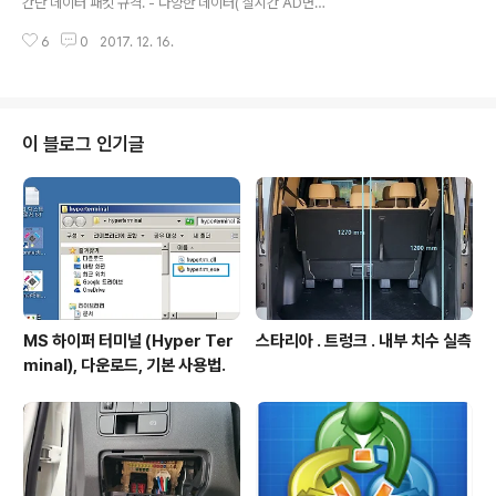
간단 데이터 패킷 규격. - 다양한 데이터( 실시간 AD변환
데이터, 이벤트 성, 설정 데이터 등)의 전송시 매우 편리. T
6
0
2017. 12. 16.
2A 패킷 필요성– 시리얼 통신매체 UART 예로들어 설명.
본 글에서의 시리얼 통신매체 UART라 함은 임베디드 분
야에서는 UART (Universal Asynchronous Receiv
er & Transmitter ), PC나 스마트 폰 등에서는 COM포
트, 시리얼포트, RS232 등으로 불린다. UART와 같은 시
이 블로그 인기글
리얼 통신매체 의 기본 통신 규격은 1바이트 단위로 반복
전송되는 형식이며 바이트들 사이의 데이터 속성 구분 정
보는 UART 기본 규격에서는 정의되어있지 않다. 시리얼
통신매체 기반 통신 기능 구현시 기본 ..
MS 하이퍼 터미널 (Hyper Ter
스타리아 . 트렁크 . 내부 치수 실측
minal), 다운로드, 기본 사용법.