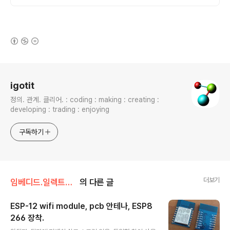
(새창열림)
로그 정보
igotit
정의. 관계. 클리어. : coding : making : creating :
developing : trading : enjoying
구독하기
더보기
임베디드.일렉트로닉스
의 다른 글
ESP-12 wifi module, pcb 안테나, ESP8
266 장착.
글 내용