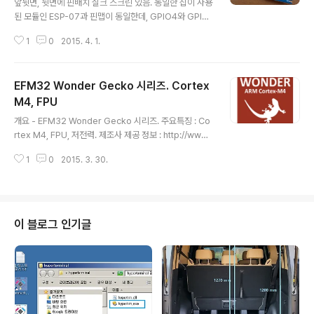
앞뒷면, 뒷면에 핀배치 실크 스크린 있음. 동일한 칩이 사용
된 모듈인 ESP-07과 핀맵이 동일한데, GPIO4와 GPIO
5는 오류이며 서로 바뀌어야 한다고 함. 출처 : http://ww
1
0
2015. 4. 1.
w.esp8266.com/viewtopic.php?f=23&t=1954 E
SP-12 의 아래 사진의 GPIO4와 GPIO5 역시 서로 바뀌
어야 한다. 정상작동하는 ESP-12 의 핀맵 사진 참조 : htt
EFM32 Wonder Gecko 시리즈. Cortex
p://blog.3mdeb.com/ 핀배치 - top view 크기. 본 글
포함된 상위 정리글. Connectivity : http://igotit.tistor
M4, FPU
글 내용
y.com/280 ///236.
개요 - EFM32 Wonder Gecko 시리즈. 주요특징 : Co
rtex M4, FPU, 저전력. 제조사 제공 정보 : http://www.
silabs.com/products/mcu/32-bit/efm32-wonde
1
0
2015. 3. 30.
r-gecko/pages/efm32-wonder-gecko.aspx EF
M32 WG 소개 문서 http://www.silabs.com/Suppor
t%20Documents/TechnicalDocs/introducing-th
e-efm32-wonder-gecko.pdf - FPU연산 능력 비교
도표 제시 되고 있음. EFM32WG Reference Manual
이 블로그 인기글
http://www.mouser.com/ds/2/368/EFM32WG-R
M-268723.pdf EFM32 Wonder Gecko 시리즈 ..