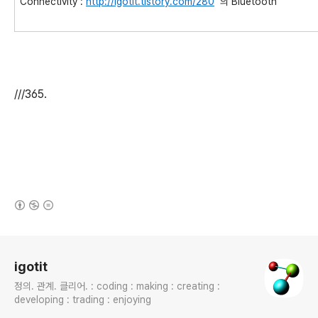
Connectivity :
http://igotit.tistory.com/280
의 Bluetooth
///365.
(새창열림)
로그 정보
igotit
정의. 관계. 클리어. : coding : making : creating :
developing : trading : enjoying