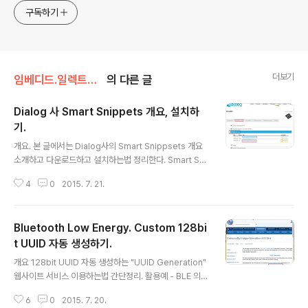
구독하기
더보기
임베디드.일렉트로닉스
의 다른 글
Dialog 사 Smart Snippets 개요, 설치하
기.
글 내용
개요. 본 글에서는 Dialog사의 Smart Snippsets 개요
소개하고 다운로드하고 설치하는법 정리한다. Smart Sni
ppets Dialog 사의 BLE 소자 개발을 위하여 제공되는 것
4
0
2015. 7. 21.
중 윈도우 PC에 설치하여 사용하는 프로그램. 주로 펌웨어
기록할 때 사용. Smart Snippets 주요특징. 1. Dialog
사의 BLE 개발보드 와 같이 사용된다. 2. Power Profile
Bluetooth Low Energy. Custom 128bi
r : 소비전류 측정. 3. Sleep mode advisor : 가장최적
의 sleep mode 결정을 위한 계산 처리. 4. OTP progr
t UUID 자동 생성하기.
글 내용
ammer. 5. UART 경유 펌웨어 hex파일을 타겟칩의 SR
개요 128bit UUID 자동 생성하는 "UUID Generation"
AM에 기록. 6. JTAG 경유 펌웨어 hex파일을 타겟보드
웹사이트 서비스 이용하는법 간단정리. 활용예 - BLE 의 C
의 플래시에 기록. Smart Snippets..
ustom Service / Characteristic 정의하기 위해서는 1
6
0
2015. 7. 20.
28bit UUID(Universally Unique Identifier) 를 지정