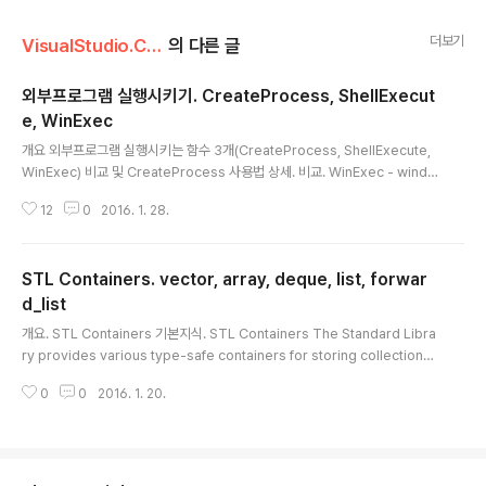
더보기
VisualStudio.C++.C#/코딩팁,함수활용,단편
의 다른 글
외부프로그램 실행시키기. CreateProcess, ShellExecut
e, WinExec
글 내용
개요 외부프로그램 실행시키는 함수 3개(CreateProcess, ShellExecute,
WinExec) 비교 및 CreateProcess 사용법 상세. 비교. WinExec - windo
w3.1 때부터 제공된 함수이며 하위 호환성 때문에 아직도 남아있는것 MS에서
12
0
2016. 1. 28.
는 이 함수 대신 CreateProcess 사용 권장. - UINT WinExec(LPCSTR l
pCmdLine, UINT uCmdShow) 인자1:실행할 프로그램 커맨드라인. 인자2:
실행시 윈도우 상태 보이기 안보이기등 지정. CreateProcess - 실행옵션 미
STL Containers. vector, array, deque, list, forwar
세 설정가능. 실행시킬 때 인자전달 가능. - 반환값 : 대상프로그램이 실행되면
0 아닌값 , 실행되지 않으면 0반환. - 대상프로그램의 실행여부,실행실패원인,
d_list
글 내용
종료여부 확인가능. ..
개요. STL Containers 기본지식. STL Containers The Standard Libra
ry provides various type-safe containers for storing collections
of related objects. The containers are class templates; when yo
0
0
2016. 1. 20.
u declare a container variable, you specify the type of the eleme
nts that the container will hold. Containers can be constructed wit
h initializer lists. They have member functions for adding and re
moving elements..