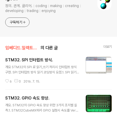
정의. 관계. 클리어. : coding : making : creating :
developing : trading : enjoying
구독하기
더보기
임베디드.일렉트로닉스/STM32
의 다른 글
STM32. SPI 인터럽트 방식.
글 내용
개요 STM32의 SPI 로 읽기,쓰기 처리시 인터럽트 방식
구현. SPI 인터럽트 방식 읽기 코딩방식 요점.1. SPI 읽기
함수 호출시 Non-Blocking 함수인 HAL_SPI_Transmi
6
0
2016. 7. 15.
tReceive_IT 호출. 2. 상기1 의 명령에 의하여 SPI 읽기
완료시 실행되는 인터럽트 핸들러에서 읽은데이터 활용하
는 처리부등 추가. 상세. CubeMx 에서의 설정. 인터럽트
STM32. GPIO 속도 향상.
핸들러 추가. 함수이름을 void HAL_SPI_TxRxCpltCall
글 내용
back(SPI_HandleTypeDef *hspi) 로 하여 구현한다.
개요. STM32의 GPIO 속도 향상 위한 3가지 조치별 실
이 함수의 선언은 이미 stm32l4xx_hal_spi.h 에 되어있
측.1. STM32CubeMX에서 GPIO 설정시 속도를 Very
다. 본 글 포함된 상위 정리장소 http://igotit.tistory.co
High 로 설정. - GPIO출력함수 HAL_GPIO_WritePin