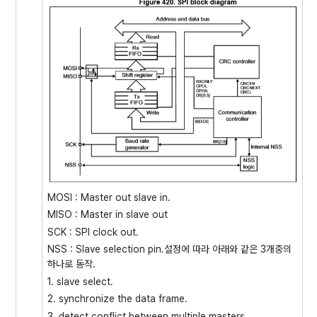
MOSI : Master out slave in.
MISO : Master in slave out
SCK : SPI clock out.
NSS : Slave selection pin.설정에 따라 아래와 같은 3개중의
하나로 동작.
1. slave select.
2. synchronize the data frame.
3. detect conflict between multiple masters.