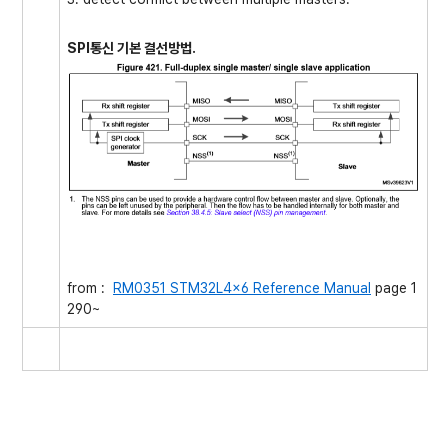
SPI통신 기본 결선방법.
from :
RM0351 STM32L4x6 Reference Manual
page 1
290~