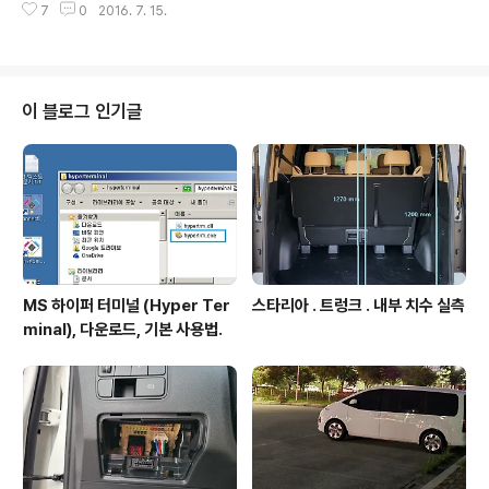
m/244 ///722.
7
0
2016. 7. 15.
이용.2. 상기1의 상태에서 GPIO출력을 레지스터 직접 접
근하여 출력.3. 상기2의 상태에서 컴파일러 옵션에서 시간
최적화. 상기 1,2,3 각각에 대해서 외부소자 SPI_CS 제어
용으로 STM32의 PB4 를 할당하였고, 출력속도 비교. 결
론 : 1대비 2,3 동시 적용시 출력속도 증가 정도는 1대비 최
이 블로그 인기글
대 5%정도. 시험환경타겟칩 : STM32L476RET 80M
Hz 구동.보드 : http://igotit.tistory.com/686컴파일러
: KEIL MDK-ARM v5.2STM32CubeMX STM32L..
MS 하이퍼 터미널 (Hyper Ter
스타리아 . 트렁크 . 내부 치수 실측
minal), 다운로드, 기본 사용법.