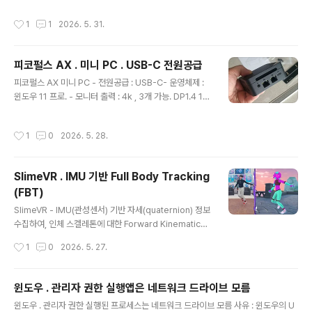
or 14-24'' Computer Monitor Stand Monitor Flat
작성시간
1
1
2026. 5. 31.
PanSmarter Shopping, Better Living! Aliexpres
s.comwww.aliexpress.com 미니 PC 화면 출력을 빔
프로젝터에도 연결하여 듀얼 모니터로 활용 가능. 미니 P
피코펄스 AX . 미니 PC . USB-C 전원공급
C, 시거잭 멀티 충전기, LTE 라우터 모두 천장 철망위에 있
글 내용
음. 32인치 4k UHD 모니터 장착 - 앞의 27인치 모니터
피코펄스 AX 미니 PC - 전원공급 : USB-C- 운영체제 :
해상도는 FHD (1920x1080..
윈도우 11 프로. - 모니터 출력 : 4k , 3개 가능. DP1.4 1
개, HDMI 2.0 2개 - USB : USB3.1 Gen1 3개. - RAM :
12Gbyte- WiFi 5, Bluetooth 5- 무게 : 173g - 소음 :
작성시간
1
0
2026. 5. 28.
25dB (매우 조용) 구성품 사양 구입처 - 가격 : 434,000
원 , SSD : 256G 피코펄스 미니PC 사무용 초소형 데스
크탑 본체 - 미니PC | 쿠팡쿠팡에서 피코펄스 미니PC 사
SlimeVR . IMU 기반 Full Body Tracking
무용 초소형 데스크탑 본체 구매하고 더 많은 혜택을 받으
(FBT)
세요! 지금 할인중인 다른 미니PC 제품도 바로 쿠팡에서
글 내용
확인할 수 있습니다.www.coupang.com 브라켓 연결
SlimeVR - IMU(관성센서) 기반 자세(quaternion) 정보
-..
수집하여, 인체 스켈레톤에 대한 Forward Kinematics
연산 수행하고 이를 SteamVR/VRChat 등에 전달하여 캐
작성시간
1
0
2026. 5. 27.
릭터(아바타) 를 움직일수 있게 하는것 . - 초기 SlimeVR
은 DIY 오픈 프로젝트로 진행하다가 완제품 형태의 센서도
판매 중. 펌웨어 소스까지 공개되어있다. 전체 구조 [IMU]
윈도우 . 관리자 권한 실행앱은 네트워크 드라이브 모름
↓[MCU 펌웨어] ↓[무선 전송] ↓[SlimeVR Server]
글 내용
윈도우 . 관리자 권한 실행된 프로세스는 네트워크 드라이브 모름 사유 : 윈도우의 U
↓[Skeleton Solver / Sensor Fusion] ↓[SteamVR