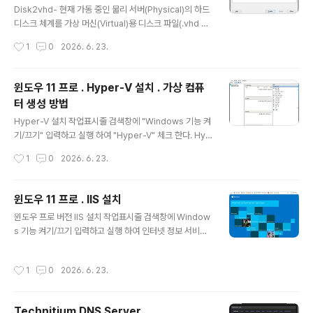
구버전 SQL 2008 접속하여 이전 대상 DB의 전체 백업
Disk2vhd- 현재 가동 중인 물리 서버(Physical)의 하드
파일(.bak) 만들기.단계 2. SSMS22에서 신버전 SQL 2
디스크 체계를 가상 머신(Virtual)용 디스크 파일(.vhd 또
025 접속하여 단계 1의 파일 읽어 DB..
는 .vhdx)로 변환해 주는 마이크로소프트 공식 P2V 툴. -
작성시간
1
0
2026. 6. 23.
핵심 기술 (무중단 복제): 윈도우의 VSS(Volume Shado
w Copy) 기능을 활용하여, IIS 웹서버나 SQL Server가
켜져서 작동 중인 상태에서도 데이터 깨짐 없이 라이브 복
윈도우 11 프로 . Hyper-V 설치 . 가상 컴퓨
제 가능 - 종속성 탈출: 생성된 .vhdx 파일은 기본 MS Hy
터 생성 방법
per-V 에서 즉시 활용하여 가상머신 실행 가능하며 MS
글 내용
사 솔루션이 아니어도 VMware, VirtualBox 등 타사 가
Hyper-V 설치 작업표시줄 검색창에 "Windows 기능 켜
상화 포맷으로도 손실 없이 상호 변환이 가능하여 MS 종
기/끄기" 입력하고 실행 하여 "Hyper-V" 체크 한다. Hyp
속성 탈출 가능. - 지원 운영체제 : 윈도우 7 이상 , 윈도우
er-V 플랫폼: 가상 머신이 실제로 신규 PC의 CPU, 메모
작성시간
1
0
2026. 6. 23.
서버..
리, SSD 등의 성능을 빌려와서 작동하게 만드는 실제 가상
화 엔진.Hyper-V 관리 도구: 사용자가 마우스로 클릭하며
가상 머신을 만들고, 켜고, 끄고, 세팅할 수 있게 해주는 눈
윈도우 11 프로 . IIS 설치
에 보이는 관리 프로그램(Hyper-V 관리자). 위 선택하고
글 내용
윈도우 프로 버전 IIS 설치 작업표시줄 검색창에 Window
확인 클릭하면 1분이내에 설치완료되면 재시작 한다. 윈도
s 기능 켜기/끄기 입력하고 실행 하여 인터넷 정보 서비스
우 시작 메뉴(검색창)에서 "Hyper-V 관리자"를 검색 실
항목 체크 하면 아래처럼 기본 선택모습 보인다. 과거 IIS 6
행하여 정상 실행확인. 가상스위치 만들기 예. - 가상머신
의 asp 호환성을 위해서는 아래처럼 추가 체크한다.. 기능
실행하는 PC 에 랜포트가 2개 있는 경우 가상 머신에서 랜
작성시간
1
0
2026. 6. 23.
선택하고 버튼 확인 클릭하면 변경 내용 적용 2분 이내 완
포트를 독점 활..
료된다. 정상 설치 확인 다른 PC 웹브라우저 에서 IIS 설치
된 PC 의 ip 주소로 접근하면 기본 페이지 보인다. IIS 관리
Technitium DNS Server