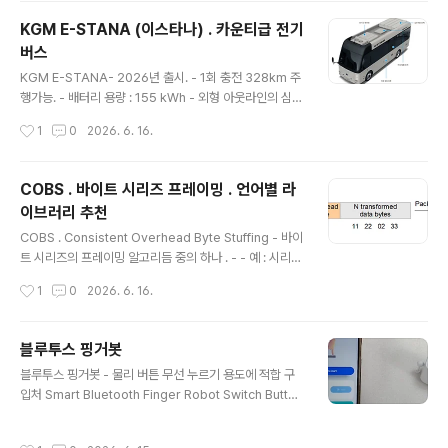
스토리지 DAS (하드미포함) 구매하고 더 많은 혜택을 받
KGM E-STANA (이스타나) . 카운티급 전기
으세요! 지금 할인중인 다른 외장 케이스 제품도 바로 쿠팡
버스
에서 확인할 수 있습니다.www.coupang.com 구성품
글 내용
전체 전면 후면 바닥면 스티커- 2026.06.24 는 내가 부
KGM E-STANA- 2026년 출시. - 1회 충전 328km 주
착한것. 측면 스티커 - raid 설정 방법 설명되어있다...
행가능. - 배터리 용량 : 155 kWh - 외형 아웃라인의 심플
함 굿~.( 카운티 처럼 쓸데없이 곡면 처리되어 지저분함만
작성시간
1
0
2026. 6. 16.
증가시킨 것보다는 심플 디자인이 훨씬 좋다. ) 운전석 - 깔
끔하다. 층고 높음 - 차량 개조한다면 2층 침대가 가능할
정도로 높고, 다락방, 복층 구조로 만들어도 될 정도. - 직각
COBS . 바이트 시리즈 프레이밍 . 언어별 라
박스 타입이라 가구, 각종 기구물 배치시 극도로 유용. 이스
이브러리 추천
타나 개조 상상도 이스타나 기반 복층구조 캠핑카 구성한
글 내용
다면 개략 아래 개념도 처럼 2층 다락방 에서는 지붕위로
COBS . Consistent Overhead Byte Stuffing - 바이
도 접근하기 용이하고 옥상테라스 까지 갖춘 흥미로운 공
트 시리즈의 프레이밍 알고리듬 중의 하나 . - - 예 : 시리얼
간 구성 가능. 컴퓨팅 환경도 완벽하게 구축 가능..
통신 경로로 N 바이트 단위로 송신하려는 경우 COBS 인
작성시간
1
0
2026. 6. 16.
코딩하여 끝에 delimiter ( 0) 송신하고 이를 수신한 측에
서 COBS decoding 하면 송신측에서 의도한 N 바이트
구간을 추출가능하다. - COBS encoding 프레임들의 경
블루투스 핑거봇
계 지점에만 delimiter (통상 0 으로 함) 값이 등장하게되
글 내용
블루투스 핑거봇 - 물리 버튼 무선 누르기 용도에 적합 구
고 원본 데이터에 있던 0의 값들이 있던 자리에는 다음 0
입처 Smart Bluetooth Finger Robot Switch Button
까지의 오프셋을 기록하므로 프레임의 경계 지점에만 0인
Smart Life APP Fingerbot Wireless Switch Bot P
값이 단 1개 존재한다. 수신측에서는 프레임 경계지점 값이
usher with Bluetooth Gateway Option - ASmarte
0인 것 탐색하여 COBS encoding 된 영역만 추출하여
작성시간