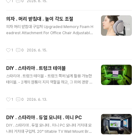
1
0
2026. 6. 15.
r Shopping, Better Living! Aliexpress.comwww.
COBS ..
aliexpress.com 첫 등록 : 2026.06.15최종 수정 : 단
축 주소 : https://igotit.tistory.com/6610
의자 . 머리 받침대 . 높이 각도 조절
글 내용
의자 머리 받침대 구입처 Upgraded Memory Foam H
eadrest Attachment For Office Chair Adjustable
Height Angle Elastic Head Pillow Neck Support
Rest CushionSmarter Shopping, Better Living! A
작성시간
1
0
2026. 6. 15.
liexpress.comwww.aliexpress.com 일반 의자 스타
일의 머리 받침대 부속 Computer Chair Headrest Pill
ow Adjustable Headrest for Chair Office Neck P
DIY . 스타리아 . 트렁크 테이블
rotection Headrest for Office Chair Accessorie
글 내용
s - AliESmarter Shopping, Better Li..
스타리아 . 트렁크 테이블 - 트렁크 쪽에 넓게 활용 가능한
테이블. - 2개의 원통이 지지 역할을 하고, 그 위에 경량 알
루미늄 롤테이블 장착하는 방식. - 최적 높이 셋팅 가능. 분
리/장착 간단. 와이어 지지 방식 - 액자걸이 와이어로 테이
작성시간
1
0
2026. 6. 13.
블 앞부분의 봉을 잡는 구조 3열 의자 안전 벨트 탈거 하고
남겨둔 안전벨트 고정 장치(매우 튼튼함)에 와이어 걸었다.
봉의 끝단 처리 - 타이 2개를 이용하여 고리를 걸 수 있는
DIY . 스타리아 . 듀얼 모니터 . 미니 PC
구조 만들어 둔다. 벨크로 타이로 테이블 뒷단 봉 고정 벨크
글 내용
로 타이 를 테이블에 리벳 고정하여 매우 튼튼하다. 노트북
DIY . 스타리아 . 듀얼 모니터 . 미니 PC 모니터 거치대 모
, 마우스 올려도 여유있다. 참고 : 트렁크 식빵등 https://ig
니터 거치대 구입처. 20° tiltable TV Wall Mount Brac
otit.tistory.com/57..
ket 360° Rotated Holder Universal TV Mounts f