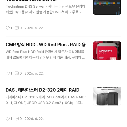
자 실행 작업표시줄 검색에서 IIS 입력하고 실행 과거 버전
글 내용
IIS 6 과의 호환성 위한 설정 32비트 응용프로그램 허용 II
Technitium DNS Server - 서버급 아닌 윈도우 운영체
S 관리자에서 "애플리케이션 풀" 클릭.해당 웹사이트가 사
제(윈10/11등)에서도 실행 가능한 DNS 서버. - 무료. - 주
용하는 응용 프로그램 풀(예: DefaultAppPool)을 우클
로 로컬 DNS 서버 용으로 활용함. - - 로컬 레코드 예시: Z
릭 후 ..
one : my.com A 레코드 : hft-primary → 192.168.1.1
작성시간
1
0
2026. 6. 22.
0 , db-server → 192.168.1.11 , feed-handler → 19
2.168.1.12 Technitium 설치 파일 다운로드 https://tec
hnitium.com/dns/ 윈도우 설치 버전 선택 설치 - 기본
CMR 방식 HDD . WD Red Plus . RAID 용
설치경로 첫 실행시 보이는 대화상자. - 현재 이 PC 도 Te
글 내용
chnitium DNS Server 를 사용하도록 설정을 변경할거
WD Red Plus HDD Raid 환경에서 하드가 응답에러를
냐고 물어보는것. yes 클릭한다. 실..
내지 않도록 제어하는 타임아웃 방지 기술 내장. 구입처 용
량 : 4TByte [공식판매점] WD RED Plus 5400/128M
(4TB WD40EFZZ) - HDD | 쿠팡쿠팡에서 [공식판매
작성시간
1
0
2026. 6. 22.
점] WD RED Plus 5400/128M (4TB WD40EFZZ)
구매하고 더 많은 혜택을 받으세요! 지금 할인중인 다른 H
DD 제품도 바로 쿠팡에서 확인할 수 있습니다.www.cou
DAS . 테라마스터 D2-320 2베이 RAID
pang.com 활용예 2베이 DAS 에 장착 연관 DAS . 테라
글 내용
마스터 D2-320 2베이 RAID테라마스터 D2-320 2베
테라마스터 D2-320 2베이 RAID 스토리지 DAS RAID :
이 RAID 스토리지 DAS RAID : 0 , 1, CLONE, JBOD U
0 , 1, CLONE, JBOD USB 3.2 Gen2 (10Gbps)지능
SB 3.2 Gen2 (10Gbps)지능형 디..
형 디스크 절전 : PC 측이 절전(혹은 전원오프)되면 DAS
도 절전모드로 진입. 수명연장 가능 구입처 테라마스터 D2
작성시간
1
0
2026. 6. 22.
-320 2베이 RAID 스토리지 DAS (하드미포함) - 외장
케이스 | 쿠팡쿠팡에서 테라마스터 D2-320 2베이 RAID