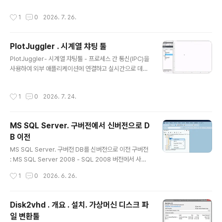
트의 경우 Baud Rate 설정값은 통신속도를 제한하지 않
작성시간
1
0
2026. 7. 26.
는다. 1115200 bps 로 해도 실제 통신속도는 USB 규격
상 허용되는 최대 대역폭 내에서 이뤄지므로 고속 통신도
가능. OS 수신버퍼 크기 확장 윈도우의 기본 버퍼는 개략
PlotJuggler . 시계열 챠팅 툴
4kByte~16kbyte 정도이다. 수신 후 처리부 부하증가로
글 내용
읽기 처리 못하면 버퍼 오버플로우로 데이터 유실 생길수
PlotJuggler- 시계열 챠팅툴 - 프로세스 간 통신(IPC)을
도 있기에 고속 통신에서도 데이터 유실 없이 수신하려면
사용하여 외부 애플리케이션에 연결하고 실시간으로 데이
OS커널 버퍼 용량 증가( 예 : 1Mbyte 이상) 하는게 좋다.
터 표시 가능. - 다양한 데이터 소스 지원 . Data sources
R..
(file and streaming)Load CSV files.Load ULog (P
작성시간
1
0
2026. 7. 24.
X4).Subscribe to many different streaming sour
ces: MQTT, WebSockets, ZeroMQ, UDP, etc.Un
derstand data formats such as JSON, CBOR, BS
MS SQL Server. 구버전에서 신버전으로 D
ON, Message Pack, etc.Well integrated with RO
B 이전
S: open rosbags and/or subscribe to ROS topic
글 내용
s (both ROS1 and RO..
MS SQL Server. 구버전 DB를 신버전으로 이전 구버전
: MS SQL Server 2008 - SQL 2008 버전에서 사용
가능한 SSMS 버전 19 ( 설명문에는 SSMS18.2 가 SQL
작성시간
1
0
2026. 6. 26.
2008~2019 지원한다고 되어있는데 SSMS19 버전에
서도 SQL 2008 지원됨) 신버전 : MS SQL Server 20
25 Express - SQL 2025 버전에서 사용가능한 SSMS
Disk2vhd . 개요 . 설치. 가상머신 디스크 파
버전 22 (SQL Server 2014 이상에서만 사용가능) 이전
일 변환툴
방법 - SSMS 의 백업, 복원 이용 단계 1. SSMS19에서
글 내용