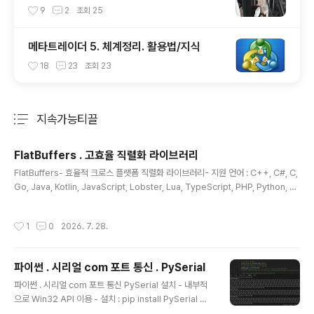
yPort 지원 되는지 확인방법
9
2
조회
25
메타트레이더 5. 체계정리. 활용법/지식
18
23
조회
23
지속가능티끌
분류 전체보기
주요 글 목록
FlatBuffers . 고효율 직렬화 라이브러리
글 내용
FlatBuffers- 효율적 크로스 플랫폼 직렬화 라이브러리- 지원 언어 : C++, C#, C,
Go, Java, Kotlin, JavaScript, Lobster, Lua, TypeScript, PHP, Python, Ru
st 및 Swift- 언패킹(파싱) 없이 직렬화 데이터에 접근 - 하위/상위 호환성 - 메모리
효율성, 속도 - 최소한의 의존성 , 작은 코드 용량. 간단비교 Protocol Buffers - P
작성시간
1
0
2026. 7. 28.
rotocol Buffers는 FlatBuffers와 상당히 유사하지만, 가장 큰 차이점은 FlatBuff
ers 는 파싱/언패킹하는 단계가 필요하지 않고 즉시 데이터에 접근한다. - 프로토콜
버퍼의 코드 사이즈가 훨신 크다. FlatBuffers 활용 핵심 개념 FlatBuf..
파이썬 . 시리얼 com 포트 통신 . PySerial
글 내용
파이썬 . 시리얼 com 포트 통신 PySerial 설치 - 내부적
으로 Win32 API 이용 - 설치 : pip install PySerial 주
요 구현 개념 Baud Rate USB CDC 로 인식된 com 포