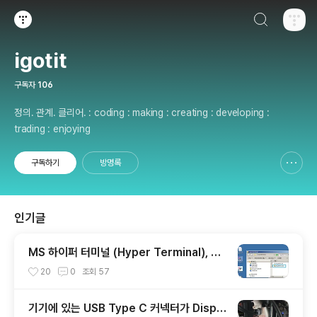
검색하기
티스토리
igotit
구독자
106
정의. 관계. 클리어. : coding : making : creating : developing :
trading : enjoying
구독하기
방명록
신고하기 레이어
열기
인기글
MS 하이퍼 터미널 (Hyper Terminal), 다
운로드, 기본 사용법.
20
0
조회
57
기기에 있는 USB Type C 커넥터가 Displa