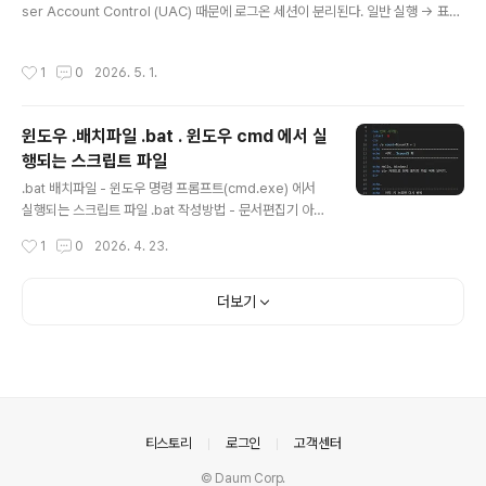
ser Account Control (UAC) 때문에 로그온 세션이 분리된다. 일반 실행 → 표준
Driver] ↓[VRChat / SteamVR App] SlimeVR Serv
토큰 (Standard Token)관리자 실행 → 상승 토큰 (Elevated Token)- 네트워크
er 역할:tracker discoverycalibrationskeleto..
드라이브 매핑(net use)은 표준 토큰 쪽 세션에만 연결됨- 그래서 관리자 권한 프로
작성시간
1
0
2026. 5. 1.
세스에서는 “드라이브가 없는 것처럼” 보임 실제 나타나는 증상예 . 일반 권한으로는
탐색기에 네크우워크 드라이브로 연결한 Z: 보이는데, 관리자 권한 커맨드 창 실행시
Z: 안보임 자동 업데이트 기능이 있는 앱을 네트워크 드라이브에 두고 실행하는데,
윈도우 .배치파일 .bat . 윈도우 cmd 에서 실
업데이트는 관리자 권한으로 실행하려고 하는데 네트워크 드라이브 인식 못하여 업
행되는 스크립트 파일
데..
글 내용
.bat 배치파일 - 윈도우 명령 프롬프트(cmd.exe) 에서
실행되는 스크립트 파일 .bat 작성방법 - 문서편집기 아무
거나 열고 저장시 확장자를 bat 으로 한다. 구문설명@ec
작성시간
1
0
2026. 4. 23.
ho off배치파일의 첫줄에 기록. 실행되는 코드라인들이 화
면에 보이지 않게한다. 다보이면 지저분해져서 산만하고
실행결과만 볼 수 있다. echo화면에 메시지 표시. echo
더보기
실행1pause명령 실행후 cmd 창이 닫히지 않게하는것.
"계속하려면 아무 키나 누르십시오..." 라는 문구보임 이 문
구 안보이게 하려면 pause >nul rem주석 . :: 로 해도 됨.
rem 이건 주석입니다. :: 이건 주석 입니다. :라벨지정 을 :
로 하고 :start 처럼 기록하고 goto start set변수 정의 ,
se..
의안내
티스토리
로그인
고객센터
© Daum Corp.