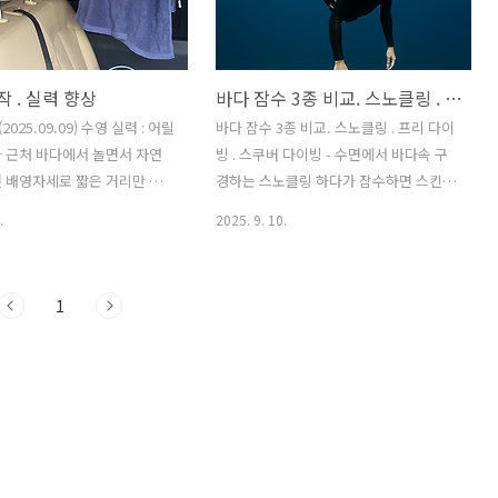
(통상 50분 ) 주 3회 독학 연습 시작
(igotit.tistory.com 첫 등록 :
2025.09.11최종 수정 : 단축 주소 :
작 . 실력 향상
바다 잠수 3종 비교. 스노클링 . 프리 다이빙 . 스쿠버 다이빙
https://igotit.tistory.com/6247
2025.09.09) 수영 실력 : 어릴
바다 잠수 3종 비교. 스노클링 . 프리 다이
 근처 바다에서 놀면서 자연
빙 . 스쿠버 다이빙 - 수면에서 바다속 구
 배영자세로 짧은 거리만 가
경하는 스노클링 하다가 잠수하면 스킨
 : 실내 수영장에서 자유수영 (통
다이빙이므로 스킨 다이빙은 따로 정리할
.
2025. 9. 10.
주 3회 독학 연습 시작 (2025년
필요 없이 스노클링의 일부로 보면 됨. 구
여 평영, 입영, 배영, 잠영 위주
분스노클링 (스킨 다이빙)프리다이빙스쿠
상.- 실력 향상 이후 바다수영,
버 다이빙 개념수면에서 관찰 + 가볍게 잠
1
도전. 실내 수영 준비물 목욕
수무호흡으로 깊이 잠수 (스포츠/기록)산
욕용품, 수영복 모두 콤팩트
소통 착용, 장시간 잠수주요 장비마스크,
 메시 주머니에 수영복, 수영
스노클, 오리발마스크(저체적), 롱핀, 웨
들어있고 나머지 수건, 때수건,
이트벨트마스크, 오리발, 웻슈트, BCD,
비누 . (샴푸는 탈모 심해지길래
공기통, 레귤레이터복장수영복·래시가드
고 도브 비누로 머리 감음. )
잠수 자주하면 얇은 슈트 권장웻슈트
자, 수경 - 메시 주머니에 수영
(3~5mm)웻슈트 또는 드라이슈트난이도