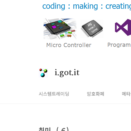
본문 바로가기
i.got.it
시스템트레이딩
암호화폐
메타
취미
(
6
)