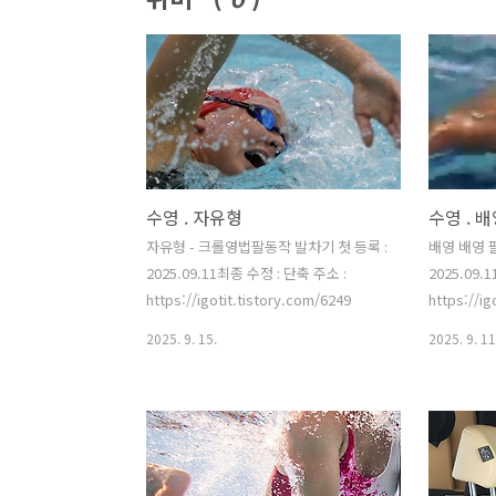
수영 . 자유형
수영 . 
자유형 - 크롤영법팔동작 발차기 첫 등록 :
배영 배영 
2025.09.11최종 수정 : 단축 주소 :
2025.09.
https://igotit.tistory.com/6249
https://ig
2025. 9. 15.
2025. 9. 11