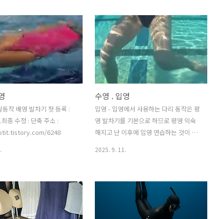
배영
수영 . 입영
팔동작 배영 발차기 첫 등록 :
입영 - 입영에서 사용하는 다리 동작은 평
11최종 수정 : 단축 주소 :
영 발차기를 기본으로 하므로 평영 익숙
otit.tistory.com/6248
해지고 난 이후에 입영 연습하는 것이 좋
음. - 팔동작은 입영과 다르고 물을 아래
.
2025. 9. 11.
방향으로 밀어내는 스컬링을 기본으로 한
다. 입영 로터리 킥 연관 수영 . 시작 . 실력
향상개요 - 현재(2025.09.09) 수영 실력 :
어릴 때 친구들과 근처 바다에서 놀면서
자연스레 익혔던 배영자세로 짧은 거리만
가능. - 목표 : 실내 수영장에서 자유수영