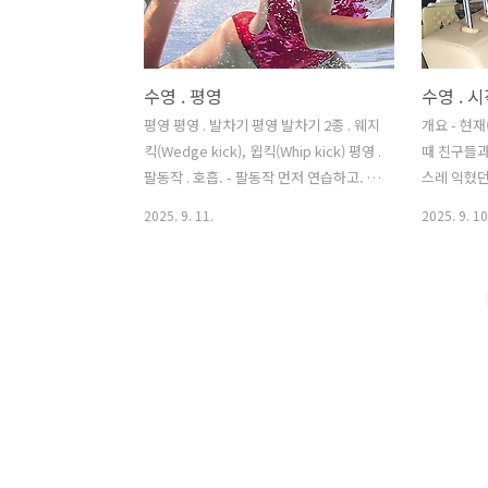
수영 . 평영
수영 . 시
평영 평영 . 발차기 평영 발차기 2종 . 웨지
개요 - 현재(
킥(Wedge kick), 윕킥(Whip kick) 평영 .
때 친구들과
팔동작 . 호흡. - 팔동작 먼저 연습하고. 앞
스레 익혔던
에서 배운 다리 동작과 같이 움직이면서
능. - 목표
2025. 9. 11.
2025. 9. 10
호흡 방법까지 평형 호흡법
상 50분 ) 
https://www.youtube.com/watch?
9월 9일)하
v=1JMbAxtSrtc 상체 수면위로 올라올
로 실력 향
때 무릎은 펴진 상태여야 함. 평영 호흡 방
프리다이빙 
법 요점 - 팔로 캐치 동작하여 상체가 수면
바구니에 목
위로 나온 시점에 입으로 들숨 . 이후 팔을
하게 수납.
앞으로 뻗을 때 얼굴이 수면아래로 들어
모, 수경 
가 있는 구간에서 코로 천천히 날숨 하다
바디샤워, 
가 상체가 수면 위 나오기 직전 다 뱉어냄.
사용하지 않
팔동작 , 다리 동시 동작 타이밍 요점 - 팔
수영복 , 모