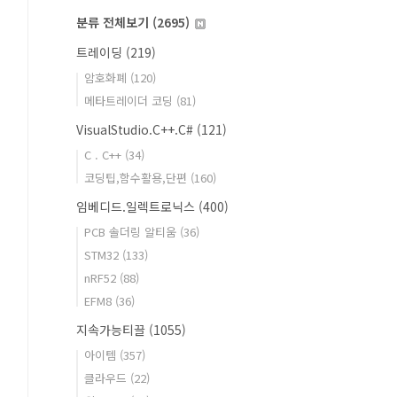
분류 전체보기
(2695)
트레이딩
(219)
암호화폐
(120)
메타트레이더 코딩
(81)
VisualStudio.C++.C#
(121)
C . C++
(34)
코딩팁,함수활용,단편
(160)
임베디드.일렉트로닉스
(400)
PCB 솔더링 알티움
(36)
STM32
(133)
nRF52
(88)
EFM8
(36)
지속가능티끌
(1055)
아이템
(357)
클라우드
(22)