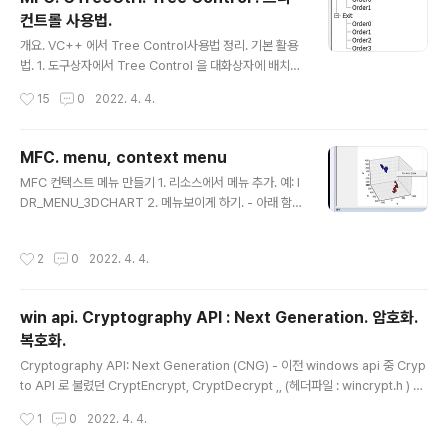
컨트롤 사용법.
글 내용
개요. VC++ 에서 Tree Control사용법 정리. 기본 활용
법. 1. 도구상자에서 Tree Control 을 대화상자에 배치하
고 Tree Control 의 속성창에서 ID를 적절한것으로 설
작성시간
15
0
2022. 4. 4.
정. 2. 클래스 위저드 실행하여 멤버 변수추가. 예: m_Tre
eNXTask 3. Tree Control 속성의 Has Button과 Ha
s Lines 속성을 모두 True 로 하기. 4. 트리에 아이템 추
MFC. menu, context menu
가하기 위한 트리컨트롤 멤버 함수 InsertItem (, , ,) 호출
글 내용
MFC 컨텍스트 메뉴 만들기 1. 리소스에서 메뉴 추가. 예: I
한다. 상세. - 기본 활용법. 앞의 순서대로 각 단계별 이미지
DR_MENU_3DCHART 2. 메뉴보이게 하기. - 아래 함수
와 함깨 설명한다. 1. 도구상자에서 Tree Control 을 대화
호출되면 마우스커서가 메뉴의 좌 상단 꼭지점에 배치된
상자에 배치하고 Tree Control 의 속성창에서 ID를 적절
상태로 보인다. int CCyChartView::Show_Menu3dC
한것으로 설정. 2. 클래스 위저드 실행하여..
작성시간
2
0
2022. 4. 4.
hart() { CMenu menu, *pSubMenu; if (!menu.Loa
dMenuW(IDR_MENU_3DCHART)) return 0; if (!(p
SubMenu = menu.GetSubMenu(0))) return 0; CP
win api. Cryptography API : Next Generation. 암호화.
oint pos; GetCursorPos(&pos); SetForeground
복호화.
Window(); // 메뉴출력 pSubMenu->TrackPopupM
글 내용
enu(TPM_LEFTALIGN | TPM_TOPALIGN, pos.x,
Cryptography API: Next Generation (CNG) - 이전 windows api 중 Cryp
po..
to API 로 불렸던 CryptEncrypt, CryptDecrypt ,, (헤더파일 : wincrypt.h ) 들
은 폐기되고 Cryptography API 로 대치됨. 이번 버전의 것과 차별성을 강조하려
작성시간
1
0
2022. 4. 4.
고 Next Generation 이라고 부르고 간략하게 CNG 로 표기. - 헤더파일 : bcryp
t.h - dll 파일명 : bcrypt.dll MS 제공 Cryptography API 설명. 암호화 API: 차