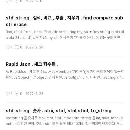
1
0
2022. 3. 1.
앞의 my_namespace 의 a_int 와 다르게 취급됨. }//namespace my_ns2 } //
namespace my_namespace // 활용하는곳. my_namespace::a_int = 100;
// 네임스페이스:: 으로 접근 가능. my_namespace::my_ns2::a_int = 200; u..
std::string . 검색, 비교 , 추출 , 지우기 . find compare sub
str erase
글 내용
find, rfind ,front , back #include std::string my_str = "my string is bla bl
a bla .? ! . . end"; // 반환값. my_str 에서 인자".?" 를 찾아서 . 이 있는 곳의 인덱스
반환. // 인자로 전달한 문자가 my_str 에 없는 경우 std::npos 반환. int idx_find
작성시간
1
0
2022. 2. 24.
= my_str.find(".?"); // 25 반환됨. // 뒤에서 부터 검색 rfind int idx_find = my_s
tr.rfind(">"); //뒤에서 부터 첫번째 찾은 > 의 인덱스 반환됨. /// rfind, find 모두
검색결과 없는 경우 std::string::npos 반환. if(my_str.find(",,,") == std:..
Rapid Json . 체크 함수들 .
글 내용
/// RapidJson 체크 함수들. .HasMember("키이름"); // 키이름의 항목이 있는지
확인. .IsObject(); // object 인지 확인. .IsNull();// nul 인지 확인. .IsString(); //
문자열인지 확인. .IsBool(); // bool 인지 확인. .IsNumber(); // 숫자인지 확인. .Is
Int(); // 정수인지 확인. .IsDouble(); // double 인지 확인. 첫 등록 : 2022.02.23
작성시간
1
0
2022. 2. 23.
최종 수정 : 단축 주소 : https://igotit.tistory.com/3512
std::string . 숫자 . stoi, stof, stol,stod, to_string
글 내용
std::string 을 숫자로 stoi, stof, stol , stod : std::string 을 int, float, long, d
ouble 로 간단 변환. 주의 : stoi 같은 경우 최대 10자리 정수까지만 변환된다. // C
++11 부터. #include std::string my_str_i = "12345"; std::string my_str_i