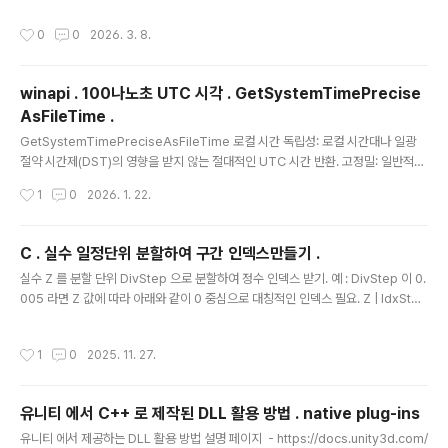
_my_st; // 가능. }; C C 에서는 구조체 이름앞에 struct 명시필수. strruct 부착 안
작성시간
0
0
2026. 3. 8.
할려면 typedef struct .. 형식으로 선언한다. struct my_st{ int i;};void func(st
ruct my_st * p_myst); // 항상 struct 임을 명시해야함.////////////////// typedef
struct typedef s..
winapi . 100나노초 UTC 시각 . GetSystemTimePrecise
AsFileTime .
글 내용
GetSystemTimePreciseAsFileTime 로컬 시간 독립성: 로컬 시간대나 일광
절약 시간제(DST)의 영향을 받지 않는 절대적인 UTC 시간 반환. 고정밀: 일반적인
GetSystemTime이 10~15ms 단위로 업데이트되는 것과 달리, 이 함수는 하드
작성시간
1
0
2026. 1. 22.
웨어 카운터(QPC)와 연동되어 0.1μs(=100나노초) 의 정밀도. 단위: 1601년 1월 1
일 UTC 0시부터의 경과 시간을 100나노초 단위로 반환. 마이크로초 단위로 받으
려면 나누기 10.지원운영체제 : windows 8 이후 Windows Server 2012 이후
C . 실수 일정단위 분할하여 구간 인덱스만들기 .
C++ 코드예 #include #include long long GetUtcNowMicroseconds() {
글 내용
실수 Z 를 분할 단위 DivStep 으로 분할하여 정수 인덱스 받기. 예 : DivStep 이 0.
FILETIME ft; // 1. 고정밀..
005 라면 Z 값에 따라 아래와 같이 0 중심으로 대칭적인 인덱스 필요. Z | IdxStep
-----------------------------|--------- 0.020 0.015 0.010 0.005 0.0
00 -0.005 -0.010 -0.015 -0.020 -0.025 0을 중심으로 대칭적인 경우에는,
작성시간
1
0
2025. 11. 27.
한 줄 코드로 충분. int IdxStep = (int)(Z / DivStep); 첫 등록 : 2025.11.27최종
수정 : 단축 주소 : ht..
유니티 에서 C++ 로 제작된 DLL 활용 방법 . native plug-ins
글 내용
유니티 에서 제공하는 DLL 활용 방법 설명 페이지 - https://docs.unity3d.com/