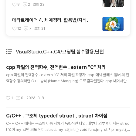
yPort 지원 되는지 확인방법
9
2
조회
23
메타트레이더 4. 체계정리. 활용법/지식.
12
7
조회
21
VisualStudio.C++.C#/코딩팁,함수활용,단편
분류 전체보기
주요 글 목록
cpp 파일의 전역함수, 전역변수 . extern "C" 처리
글 내용
cpp 파일의 전역함수 . extern "C" 처리 파일 확장자 .cpp 에서 클래스 멤버 외 전
역함수 정의하면 C++ 방식 (Name Mangling) 으로 컴파일된다. cpp 내에서만
이함수 사용하는 경우에는 문제없지만 .c 파일에서 이 함수를 호출하려고 하는 경우
대응위하여 항상 extern "C" 로 가드처리한다. // some_file.cppvoid my_c_st
작성시간
1
0
2026. 3. 8.
yle_func() //다른 C 파일에서는 호출 불가능함. { }myclass::member_func{ m
y_c_style_func(); // 클래스 멤버함수 내에서 동일파일내의 전역함수 호출은 가능
}//////////////// extern "C" 로 가드처리하면 // C 파일에서도 호출 가능해짐extern
C/C++ . 구조체 typedef struct , struct 차이점
"C" ..
글 내용
C++ C++ 에서는 구조체 이름 자체가 독립적인 타입. 내부나 외부 어디서든 struc
t 없이 my_st만 써도 된다. struct my_st{ int i;};void func(my_st * p_myst);
// 가능.//// 구조체 멤버가 자기자신 참조 하는 경우 struct my_st{ int i; my_st* p