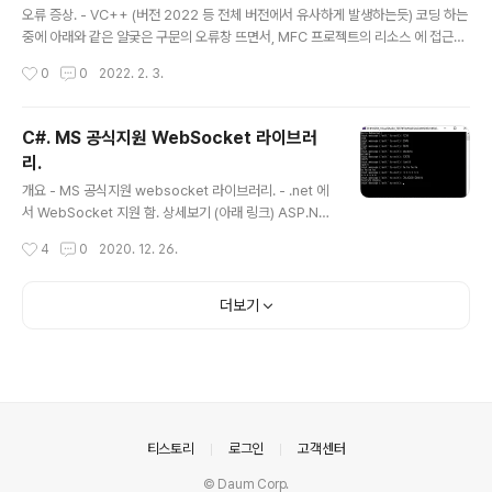
오류 증상. - VC++ (버전 2022 등 전체 버전에서 유사하게 발생하는듯) 코딩 하는
중에 아래와 같은 얄궂은 구문의 오류창 뜨면서, MFC 프로젝트의 리소스 에 접근이
안되고 x 박스 뜸. RC : fatal error RC1107: invalid usage; use RC /? for 해
작성시간
0
0
2022. 2. 3.
결책 - 해결책은 간단. 프로젝트 설정에서 VC++ Directory 나 Library Director
y 에 신규 추가했던 경로의 마지막에 슬래시 \ 부착해뒀다면 슬래시 제거. \ 부착하지
도 않았는데 위의 오류 증상 생겼다면 최근 신규 추가했던 경로의 마지막에 슬래시 \
C#. MS 공식지원 WebSocket 라이브러
추가. 위 조치하고 Visual Studio 닫았다가 다시 열면 MFC 프로젝트에서 리소스에
리.
정상 접근 가능. from https://stacko..
글 내용
개요 - MS 공식지원 websocket 라이브러리. - .net 에
서 WebSocket 지원 함. 상세보기 (아래 링크) ASP.NE
T Core에서 WebSocket 지원 ASP.NET Core에서
작성시간
4
0
2020. 12. 26.
Websocket을 시작하는 방법을 알아봅니다. docs.mic
rosoft.com ClientWebSocket 클래스 MS 제공정보
ClientWebSocket 클래스 (System.Net.WebSocke
더보기
ts) WebSocket 서비스에 연결하기 위해 클라이언트를
제공 합니다.Provides a client for connecting to W
ebSocket services. docs.microsoft.com Client
WebSocket 기본 코딩 아래 코드는 공개되어있는 웹소
켓서버(룹백 서버임) 와 접속하여..
의안내
티스토리
로그인
고객센터
© Daum Corp.