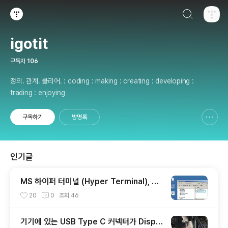
검색하기
티스토리
igotit
구독자
106
정의. 관계. 클리어. : coding : making : creating : developing :
trading : enjoying
구독하기
방명록
신고하기 레이어
열기
인기글
MS 하이퍼 터미널 (Hyper Terminal), 다
운로드, 기본 사용법.
20
0
조회
46
기기에 있는 USB Type C 커넥터가 Displa