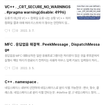
세대 - Win32 apps CNG는 암호화 키 관리, 암호화 및 데이터 보안, 암호화 및 네
VC++ . _CRT_SECURE_NO_WARNINGS
트워크 보안에 대한 암호화 보안 소프트웨어를 만드는 데 사용할 수 있는 암호화 API
. #pragma warning(disable: 4996)
입니..
글 내용
오류가 아닌데 VC++ 컴파일 오류 나는 상황 VC++ 에서
컴파일 결과 아래 에러 리스트에 이 함수는 안전하지 않다.
다른 함수 사용해라. 이 경고 안나오게 할려면 _CRT_SEC
작성시간
1
0
2022. 3. 7.
URE_NO_WARNINGS 추가하라는 문구 보이는 경우 해
결책 통상 scanf 등 과 같은 함수 사용하려 할 때 상기와
같은 오류 보여주며, 대안으로 다른 함수 사용하라고 제시
MFC . 응답없음 해결책 . PeekMessage , DispatchMessa
해주는함수를 보면 구질구질 하기 짝이 없는 경우가 많다.
ge
제시해준 함수를 사용해도 되고 아래처럼 코드에 기록해두
글 내용
면 C4996 은 오류로 처리하지 않고 정상적으로 컴파일
응답없음 MFC 대화상자든 일반 응용프로그램이든 처리량이 많은 것을 루프문에서
가능. #pragma warning(disable: 4996) 첫 등록 : 2
실행시 해당 처리가 완료되기 전까지는 사용자 마우스 입력 키보드 입력등이 처리되
022.03.07 최종 수정 : 단축 주소 : https://igotit.tistor
지 못하고 먹통처럼 보이고 프로그램 타이틀에 응답없음 이라는 표시가 보인다. 해결
작성시간
1
0
2022. 3. 5.
y.com/3532
방법. 처리 루프 안에 PeekMessage 로 메시지 여부 점검하여 처리할것 있다면 U
I 관련 처리도 수행하도록 한다. void function_processing() { for(,,,){ Forced
_MessageHandler(); // 이것 호출되면 마우스, 키보드 입력등의 처리 수행됨. //
C++ . namespace .
처리할것들.이것저것 } } void Forced_MessageHandler() { MSG msg; // G
글 내용
네임스페이스 내부에 선언하여 네임스페이스로 분리 식별 가능한것 : 변수, 함수, 클
etMessage 는 메시지 수신될때까지 대기 하기 때문에 무한대기에 ..
래스등. 네임스페이스로 분리 식별 안되는것 : #define 문. // 네임스페이스 정의. 헤
더 파일등. namespace my_namespace { int a_int; void function(){ } nam
espace my_ns2{ // 네임스페이스 내부에 네임스페이스 추가 가능. int a_int; //
작성시간