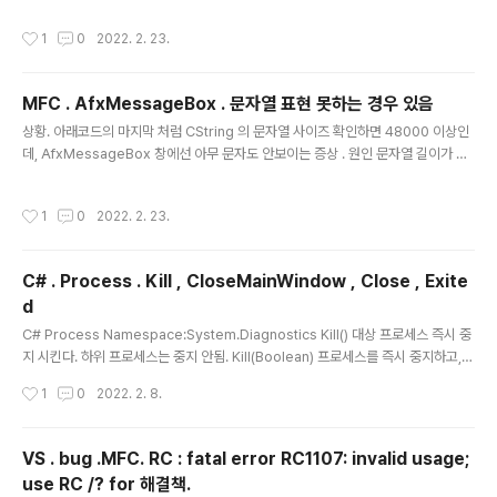
2 = "1234567890123456"; int i = std::stoi(my_str_i); // 정수로. base 지
작성시간
1
0
2022. 2. 23.
정하지 않으면 최대 10자리까지 정수변환. int64_t = std::stoi(my_str_i2); //주
의 : 문자열 앞에서 부터 10개만 숫자로 변환됨. 숫자를 std::string 으로 to_string
() #include i..
MFC . AfxMessageBox . 문자열 표현 못하는 경우 있음
글 내용
상황. 아래코드의 마지막 처럼 CString 의 문자열 사이즈 확인하면 48000 이상인
데, AfxMessageBox 창에선 아무 문자도 안보이는 증상 . 원인 문자열 길이가 너
무 긴 경우 표현 못함. 수량 변경하면서 확인결과 사이즈 40000 까지는 표현가능.
45000 은 표현 못했음. int CCyRestBybit_SPOT::Acquire_Symbol_All(CS
작성시간
1
0
2022. 2. 23.
tring cfs_id_market, CCyD_CyFinSymbol::Symbols* p_ccyd_symbol)
{ std::string url = "https://api.bybit.com/spot/v1/symbols"; std::string r
esult; m_CCyLibCurlOpenSSL.https_get(url, &result); CS..
C# . Process . Kill , CloseMainWindow , Close , Exite
d
글 내용
C# Process Namespace:System.Diagnostics Kill() 대상 프로세스 즉시 중
지 시킨다. 하위 프로세스는 중지 안됨. Kill(Boolean) 프로세스를 즉시 중지하고,
선택적으로 자식/하위 프로제스 중지. kill(true); 로 호출하면 프로세스 하위의 모든
작성시간
1
0
2022. 2. 8.
프로세스 들도 모두 중지 됨. CloseMainWindow() main wnindow 로 종료하라
는 메시지 송신만 하는것. 대상 프로세스가 윈도우를 갖고 있어야 본 함수 사용가능.
메시지 수신한 main window 가 종료 메시지 수신시 종료처리 안해도 되는 선택권
VS . bug .MFC. RC : fatal error RC1107: invalid usage;
있음. 또한 main window 가 종료전 저장해야할 데이터등이 있다면 저장완료하고
use RC /? for 해결책.
종료해주는 식의 처리 가능. 반면, Kill 은 대상 프로세스가 종..
글 내용