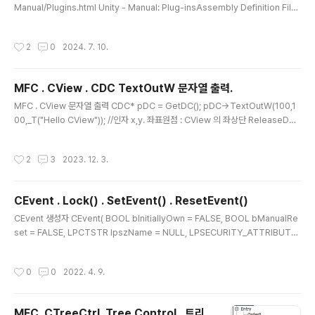
Manual/Plugins.html Unity - Manual: Plug-insAssembly Definition File
Format Import and configure plug-ins Plug-ins In Unity, you normally
use scriptsA piece of code that allows you to create your own Comp
작성시간
2
0
2024. 7. 10.
onents, trigger game events, modify Component properties over tim
e and respond to user input indocs.unity3d.com C++ 로 제작된 DLL 류
들은 "nati..
MFC . CView . CDC TextOutW 문자열 출력.
글 내용
MFC . CView 문자열 출력 CDC* pDC = GetDC(); pDC->TextOutW(100,1
00,_T("Hello CView")); //인자 x,y. 좌표원점 : CView 의 좌상단 ReleaseDC
(pDC); // 필수 해제 처리해야함. /// 혹은 CClientDC 이용해도 됨. CClientDC d
c(this); dc.TextOutW(100, 100, _T("Hello CView")); 첫 등록 : 2023.12.03
작성시간
2
3
2023. 12. 3.
최종 수정 : 단축 주소 : https://igotit.tistory.com/5040
CEvent . Lock() . SetEvent() . ResetEvent()
글 내용
CEvent 생성자 CEvent( BOOL bInitiallyOwn = FALSE, BOOL bManualRe
set = FALSE, LPCTSTR lpszName = NULL, LPSECURITY_ATTRIBUTE
S lpsaAttribute = NULL); 2번 인자 bManualReset - TRUE : ResetEvent()
호출해야 이벤트가 Reset 상태로 됨. - FALSE : SetEvent() 호출이후 ResetEve
작성시간
0
0
2022. 4. 9.
nt() 호출하지 않아도 자동으로 Reset 상태로 됨. 헤더파일 : afxmt.h 코드예. #inc
lude // 무인자로 생성하는 경우, 2번인자 기본 FALSE 적용된다. // SetEvent() 호
출하여 대기해제이후 ResetEvent()별도 // 호출하지 않아도 셀프 Re..
MFC. CTreeCtrl. Tree Control . 트리