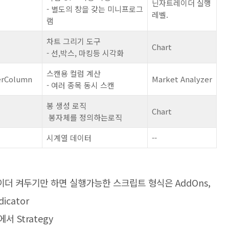
닌자트레이더 실행
- 별도의 창을 갖는 미니프로그
레벨.
램
차트 그리기 도구
Chart
- 선,박스, 마킹등 시각화
스캔용 컬럼 계산
erColumn
Market Analyzer
- 여러 종목 동시 스캔
봉 생성 로직
Chart
봉자체를 정의하는로직
시계열 데이터
--
자트레이더 켜두기만 하면 실행가능한 스크립트 형식은 AddOns,
icator
서 Strategy