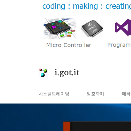
본문 바로가기
i.got.it
시스템트레이딩
암호화폐
메타