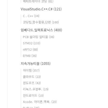
메타트레이더 코딩
(81)
VisualStudio.C++.C#
(121)
C . C++
(34)
코딩팁,함수활용,단편
(160)
임베디드.일렉트로닉스
(400)
PCB 솔더링 알티움
(36)
STM32
(133)
nRF52
(88)
EFM8
(36)
지속가능티끌
(1055)
아이템
(357)
클라우드
(22)
윈도우즈
(42)
리눅스.우분투.
(19)
안드로이드
(10)
Xcode. 아이폰.맥북.
(23)
Python
(46)