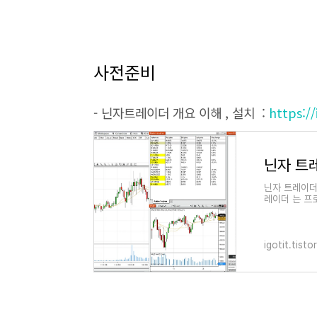
사전준비
- 닌자트레이더 개요 이해 , 설치 :
https://
닌자 트레
닌자 트레이더 
레이더 는 프
급자 별도 연
igotit.tist