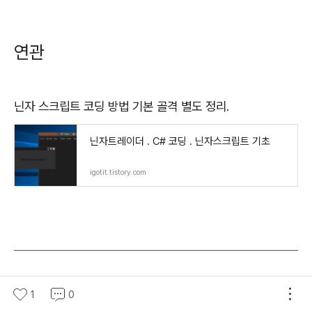
연관
닌자 스크립트 코딩 방법 기본 골격 별도 정리.
닌자트레이더 . C# 코딩 . 닌자스크립트 기초
igotit.tistory.com
첫 등록 : 2026.01.16
1
0