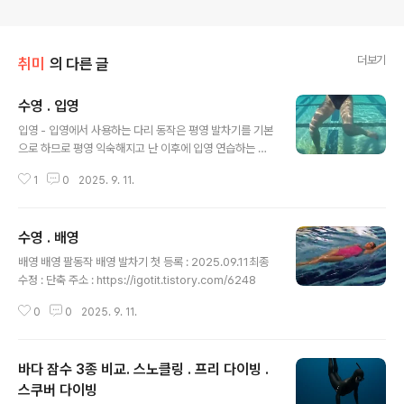
더보기
취미
의 다른 글
수영 . 입영
글 내용
입영 - 입영에서 사용하는 다리 동작은 평영 발차기를 기본
으로 하므로 평영 익숙해지고 난 이후에 입영 연습하는 것
이 좋음. - 팔동작은 입영과 다르고 물을 아래 방향으로 밀
1
0
2025. 9. 11.
어내는 스컬링을 기본으로 한다. 입영 로터리 킥 연관 수영
. 시작 . 실력 향상개요 - 현재(2025.09.09) 수영 실력 :
어릴 때 친구들과 근처 바다에서 놀면서 자연스레 익혔던
수영 . 배영
배영자세로 짧은 거리만 가능. - 목표 : 실내 수영장에서 자
글 내용
유수영 (통상 50분 ) 주 3회 독학 연습 시작 (igotit.tistor
배영 배영 팔동작 배영 발차기 첫 등록 : 2025.09.11최종
y.com 첫 등록 : 2025.09.11최종 수정 : 단축 주소 : http
수정 : 단축 주소 : https://igotit.tistory.com/6248
s://igotit.tistory.com/6247
0
0
2025. 9. 11.
바다 잠수 3종 비교. 스노클링 . 프리 다이빙 .
스쿠버 다이빙
글 내용