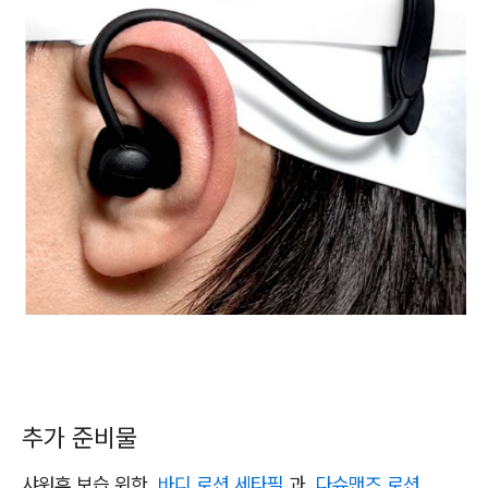
추가 준비물
샤워후 보습 위한
바디 로션 세타필
과
다슈맨즈 로션