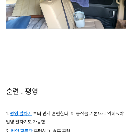
훈련 . 평영
1.
평영 발차기
부터 먼저 훈련한다. 이 동작을 기본으로 익혀둬야
입영 발차기도 가능함.
2.
평영 팔동작
훈련하고, 호흡 훈련