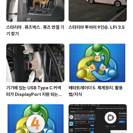
스타리아 . 퓨즈박스 . 퓨즈 연결 기
스타리아 투어러 9인승. LPi 3.5
기 찾기
기기에 있는 USB Type C 커넥
메타트레이더 5. 체계정리. 활용
터가 DisplayPort 지원 되는지
법/지식
확인방법