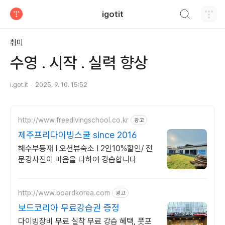
검색하기
igotit
티스토리
취미
수영 . 시작 . 실력 향상
i.got.it
2025. 9. 10. 15:52
http://www.freedivingschool.co.kr
광고
제주프리다이빙스쿨 since 2016
해수부등재 I 오션뷰숙소 I 2인10%할인/ 전
문강사진이 마음을 다하여 강습합니다
http://www.boardkorea.com
광고
보드코리아 무료강습권 증정
다이빙장비 무료 실착 무료 강습 혜택, 풋포