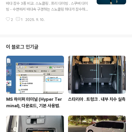
바다 잠수 3종 비교. 스노클링 . 프리 다이빙 . 스쿠버 다이
빙 - 수면에서 바다속 구경하는 스노클링 하다가 잠수하면
스킨 다이빙이므로 스킨 다이빙은 따로 정리할 필요 없이
2
1
2025. 9. 10.
스노클링의 일부로 보면 됨. 구분스노클링 (스킨 다이빙)프
리다이빙스쿠버 다이빙 개념수면에서 관찰 + 가볍게 잠수
무호흡으로 깊이 잠수 (스포츠/기록)산소통 착용, 장시간
잠수주요 장비마스크, 스노클, 오리발마스크(저체적), 롱
핀, 웨이트벨트마스크, 오리발, 웻슈트, BCD, 공기통, 레귤
이 블로그 인기글
레이터복장수영복·래시가드잠수 자주하면 얇은 슈트 권장
웻슈트(3~5mm)웻슈트 또는 드라이슈트난이도★ (가장
쉬움, 관광용)★★★ (훈련 필요)★★★★ (자격증 필요)
체온/보호햇볕, 해파리 대비용 복장 필요체온 저하 방지 필
수체온 보호 + 안전장..
MS 하이퍼 터미널 (Hyper Ter
스타리아 . 트렁크 . 내부 치수 실측
minal), 다운로드, 기본 사용법.