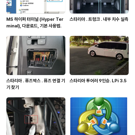
MS 하이퍼 터미널 (Hyper Ter
스타리아 . 트렁크 . 내부 치수 실측
minal), 다운로드, 기본 사용법.
스타리아 . 퓨즈박스 . 퓨즈 연결 기
스타리아 투어러 9인승. LPi 3.5
기 찾기