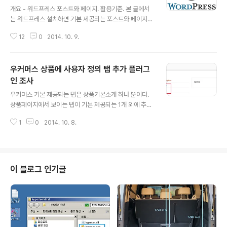
글 내용
개요 - 워드프레스 포스트와 페이지. 활용기준. 본 글에서
는 워드프레스 설치하면 기본 제공되는 포스트와 페이지의
차이를 보이고, 활용기준을 보인다. 그리고 최종적으로 기
12
0
2014. 10. 9.
본 제공 포스트와 페이지의 제한사항들을 해결할 수 있는
플러그인 보인다. 워드프레스 초기 설치하고, 웹사이트 구
성하려고 할 때 포스트와 페이지의 성질부터 분별 할 수 있
우커머스 상품에 사용자 정의 탭 추가 플러그
어야 한다. 워드프레스 관리자 화면에 보면, 포스트는 '글'
로 표시되고 있지만, 이 글에서는 포스트라는 용어로 사용
인 조사
글 내용
한다. 포스트와 페이지는 워드프레스가 골격 설계될 때부
우커머스 기본 제공되는 탭은 상품기본소개 하나 뿐이다.
터 운용하는 방식이 다르게 분리해둔 것이다. 워드프레스
상품페이지에서 보이는 탭이 기본 제공되는 1개 외에 추가
에서 기본 포스트와 페이지 차이점. 포스트와 페이지의 용
로 꼭 필요한 경우가 있다. 이를 사용자가 임의로 탭을 추가
도에 의한 차이점. 워드프레스는 아래와 같은 용도별 분리
1
0
2014. 10. 8.
할 수 있는 플러그인 조사 해보고 쓸만한것 골라본다. 1. W
기준으로 포스트와 페이지를 다르게 생각하고..
ooCommerce Custom Product Tabs Lite https://
wordpress.org/plugins/woocommerce-custom
-product-tabs-lite/ 탭의 contents 편집기 : 탭의 Co
ntents 에 위지윅 편집기 제공안됨. 추가 가능한 탭의 수량
이 블로그 인기글
: 1개 만 가능. 2. WooCommerce Custom Tabs http
s://wordpress.org/plugins/woocommerce-cust
om-tabs/ 탭페이지의 content..