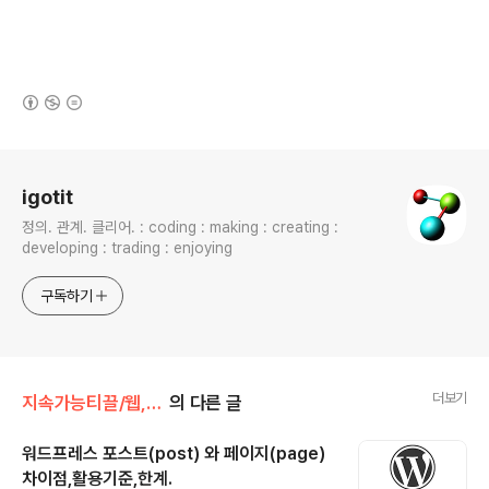
(새창열림)
로그 정보
igotit
정의. 관계. 클리어. : coding : making : creating :
developing : trading : enjoying
구독하기
더보기
지속가능티끌/웹,워드프레스
의 다른 글
워드프레스 포스트(post) 와 페이지(page)
차이점,활용기준,한계.