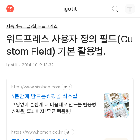
검색하기
igotit
티스토리
지속가능티끌/웹,워드프레스
워드프레스 사용자 정의 필드(Cu
stom Field) 기본 활용법.
i.got.it
2014. 10. 9. 18:32
http://www.sixshop.com
광고
6분만에 만드는쇼핑몰 식스샵
코딩없이 손쉽게 내 마음대로 만드는 반응형
쇼핑몰, 홈페이지! 무료 템플릿!
https://www.homon.co.kr
광고