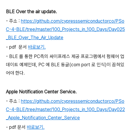
BLE Over the air update.
- 주소 :
https://github.com/cypresssemiconductorco/PSo
C-4-BLE/tree/master/100_Projects_in_100_Days/Day025
_BLE_Over_The_Air_Update
- pdf 문서
바로보기.
- BLE 를 통한 PC측의 싸이프레스 제공 프로그램에서 펌웨어 업
데이트 예제인데, PC 에 BLE 동글(com port 로 인식)이 꼽혀있
어야 한다.
Apple Notification Center Service.
- 주소 :
https://github.com/cypresssemiconductorco/PSo
C-4-BLE/tree/master/100_Projects_in_100_Days/Day022
_Apple_Notification_Center_Service
- pdf 문서
바로보기.