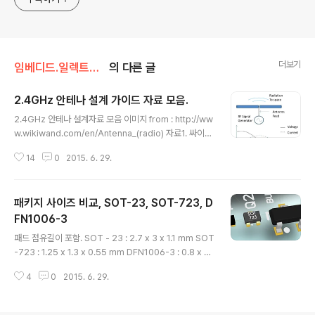
더보기
임베디드.일렉트로닉스
의 다른 글
2.4GHz 안테나 설계 가이드 자료 모음.
글 내용
2.4GHz 안테나 설계자료 모음 이미지 from : http://ww
w.wikiwand.com/en/Antenna_(radio) 자료1. 싸이프
레스 사 AN91445 - Antenna Design Guide. AN91
14
0
2015. 6. 29.
445 사이트 : http://www.cypress.com/?rID=10251
2&source=procblepdf 문서 : http://www.cypres
s.com/?docID=51279 자료2.ST 사 AN3359 - Low
패키지 사이즈 비교, SOT-23, SOT-723, D
Cost PCB Antenna for 2.4 GHz radio : Meander
design.pdf 문서 : http://www.st.com/web/en/res
FN1006-3
글 내용
ource/technical/document/application_note/DM
패드 점유길이 포함. SOT - 23 : 2.7 x 3 x 1.1 mm SOT
00024648.pdf 자료3...
-723 : 1.25 x 1.3 x 0.55 mm DFN1006-3 : 0.8 x 1
x 0.45mm ///345.
4
0
2015. 6. 29.