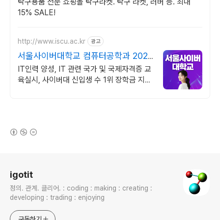
탁구용품 전문 쇼핑몰 탁구라켓. 탁구 라켓, 러버 등. 최대
15% SALE!
http://www.iscu.ac.kr
광고
서울사이버대학교 컴퓨터공학과 2026
가을학기 신편입생
IT인력 양성, IT 관련 국가 및 국제자격증 교
육실시, 사이버대 신입생 수 1위 장학금 지급
1위, 학사 석사 박사 온라인복수학위까지
(새창열림)
로그 정보
igotit
정의. 관계. 클리어. : coding : making : creating :
developing : trading : enjoying
구독하기