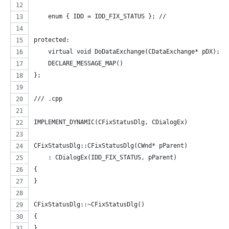
    enum { IDD = IDD_FIX_STATUS }; // 
protected:
    virtual void DoDataExchange(CDataExchange* pDX);
    DECLARE_MESSAGE_MAP()
};
/// .cpp 
IMPLEMENT_DYNAMIC(CFixStatusDlg, CDialogEx)
CFixStatusDlg::CFixStatusDlg(CWnd* pParent)
    : CDialogEx(IDD_FIX_STATUS, pParent)
{
}
CFixStatusDlg::~CFixStatusDlg()
{
}