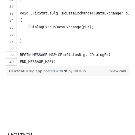
void CFixStatusDlg::DoDataExchange(CDataExchange* pDX)
{
    CDialogEx::DoDataExchange(pDX);
}
BEGIN_MESSAGE_MAP(CFixStatusDlg, CDialogEx)
END_MESSAGE_MAP()
CFixStatusDlg.cpp
hosted with ❤ by
GitHub
view raw