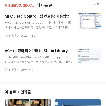
더보기
VisualStudio.C++.C#
의 다른 글
MFC . Tab Control (탭 컨트롤) 사용방법
글 내용
MFC . Tab Control . CTabCtrl - 대화상자에서 추가로
여러 가지 컨트롤 배치하고 활용 해야하는데 1개의 대화상
자로는 비좁은 경우 유용. - CTabCtrl 자체는 화면 전환
1
0
2026. 1. 11.
기능없고 선택된 탭인덱스만 관리하는 것. - 탭클릭시 실제
화면 전환은 각 탭에 대응하는 Child Dialog 를 Show/Hi
de 해서 구현된다. [Main Dialog] ├─ TabCtrl ├─ Chi
VC++ . 정적 라이브러리 .Static Library
ld Dialog #0 (Tab 0용) ├─ Child Dialog #1 (Tab 1
글 내용
용) ├─ Child Dialog #2 (Tab 2용) 구조 개요부모: 메
Static 라이브러리Static 라이브러리는 .h, .cpp로 구현
인 대화상자 (CMainDlg)자식: 탭별 전용 대화상자 (CTa
된 클래스 소스를 단일 위치에서 일관되게 관리하기 위한
bPage_xxx)Tab 변경 이벤트에서 자식 다이얼로그 전환
매우 현실적인 수단이다.특정 기능이나 도메인 로직을 하
CTab..
1
0
2026. 1. 7.
나의 static 라이브러리 프로젝트로 구성해두면,여러 응용
프로그램에서 동일한 클래스 구현을 그대로 공유하면서 사
용할 수 있다. 이 방식의 핵심은 클래스 소스의 관리 경로
단일화에 있다. Static 라이브러리를 사용하면 클래스의
구현은 오직 한 곳에만 존재하고, 모든 응용 프로젝트는 그
이 블로그 인기글
결과물을 링크하여 사용한다.따라서:클래스는 지속적으로
개선될 수 있고변경 사항은 즉시 모든 응용 프로그램에 반
영되며복사·붙여넣기에서 발생하는 구조적 문제를 근본적