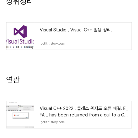
상위정리
Visual Studio , Visual C++ 활용 정리.
igotit.tistory.com
연관
Visual C++ 2022 . 클래스 위저드 오류 해결. E_
FAIL has been returned from a call to a CO
M component
igotit.tistory.com