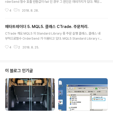
rderSend 함수 호출 반환값이 fail 인 경우 그 원인은 여러가지가 있다. 해당
원인은 OrderSend 의 두번째 인자 MqlTradeResult 의 멤버변수 rectoc
4
1
2018. 8. 28.
de 값을 보면 알 수 있다. retcode 값에 따라 원인및 해결법 정리. 기본 배경지
식.MQL5 의 주문함수들 기본 정보 : http://igotit.tistory.com/1815 오류1.
retcode 10004. TRADE_RETCODE_REQUOTE 10004 반환 되는 상황
메타트레이더 5. MQL5. 클래스 CTrade. 주문처리.
예. 시장가 주문으로 .OrderSend 주문하는 경우에도 인자 price 에 가격 지
글 내용
정하고, 동시에 deviation 값도 지정해야한다. deviation 값은 주..
CTrade 개요 MQL5 의 Standard Library 중 주문 실행 클래스. 클래스 내
부적으로함수 OrderSend 가 이용되고 있다. MQL5 Standard Library re
f. CTrade ref. 상기 CTrdae 설명사이트를 보면 방대하게 많아서 당장 코딩
4
2
2018. 8. 25.
시 필요한 것이 뭔지 애매하다. 처음엔 아래 리스트 것부터 보면된다. OrderO
pen Places the pending order with set parameters. OrderModify
Modifies the pending order parameters. OrderDelete Deletes th
e pending order. PositionOpen Opens the position with set para
meters. Positio..
이 블로그 인기글