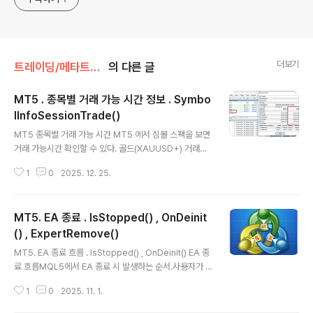
더보기
트레이딩/메타트레이더 코딩
의 다른 글
MT5 . 종목별 거래 가능 시간 정보 . Symbo
lInfoSessionTrade()
글 내용
MT5 종목별 거래 가능 시간 MT5 에서 심볼 스펙을 보면
거래 가능시간 확인할 수 있다. 골드(XAUUSD+) 거래가
능시간을 보면 매일 1시 1분 부터 23시 58분 (토요일은 2
1
0
2025. 12. 25.
3시 57분) 임을 확인할 수 있다. 시간 기준은 메타 서버 시
간 . 거래 가능 시간은 브로커, 심벌마다 다르다. EA 코드
에서 거래 가능시간 구하는 함수 . SymbolInfoSession
MT5. EA 종료 . IsStopped() , OnDeinit
Trade()bool SymbolInfoSessionTrade( string na
me, // symbol name ENUM_DAY_OF_WEEK day_
() , ExpertRemove()
글 내용
of_week, // day of the week uint session_ind..
MT5. EA 종료 흐름 . IsStopped() , OnDeinit() EA 종
료 흐름MQL5에서 EA 종료 시 발생하는 순서.사용자가 E
A 제거 버튼 클릭 / ExpertRemove() 호출 / 터미널 종료
1
0
2025. 11. 1.
등 EA 종료 요청 발생EA 내부에서 IsStopped()가 true
를 반환OnTick(), 타이머 이벤트, 루프 등 EA 코드가 실행