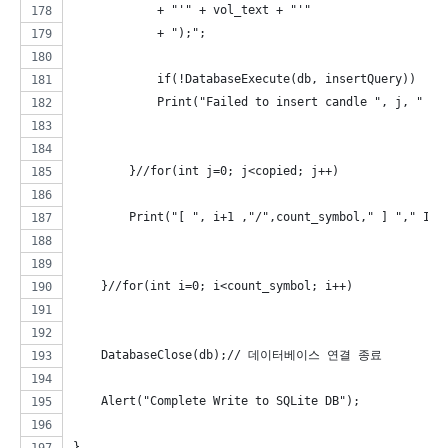
            + "'" + vol_text + "'"
            + ");";
            if(!DatabaseExecute(db, insertQuery))
            Print("Failed to insert candle ", j, " fo
        }//for(int j=0; j<copied; j++)
        Print("[ ", i+1 ,"/",count_symbol," ] "," Ins
    }//for(int i=0; i<count_symbol; i++)
    DatabaseClose(db);// 데이터베이스 연결 종료
    Alert("Complete Write to SQLite DB");
}