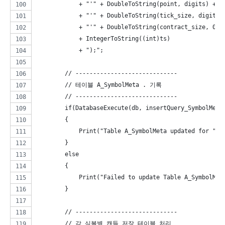
            + "'" + DoubleToString(point, digits) + "
            + "'" + DoubleToString(tick_size, digits)
            + "'" + DoubleToString(contract_size, 0) 
            + IntegerToString((int)ts)               
            + ");";
        // -----------------------------
        // 테이블 A_SymbolMeta . 기록 
        // -----------------------------
        if(DatabaseExecute(db, insertQuery_SymbolMeta
        {
            Print("Table A_SymbolMeta updated for ", 
        }
        else
        {
            Print("Failed to update Table A_SymbolMet
        }
        // -----------------------------
        // 각 심볼별 캔들 저장 테이블 처리  