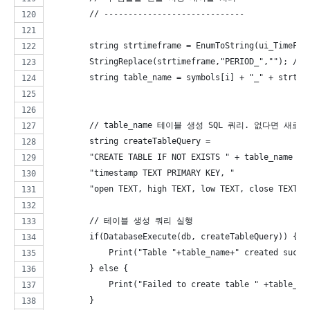
        // -----------------------------
        string strtimeframe = EnumToString(ui_TimeFra
        StringReplace(strtimeframe,"PERIOD_",""); //
        string table_name = symbols[i] + "_" + strt
        // table_name 테이블 생성 SQL 쿼리. 없다면 새로 
        string createTableQuery = 
        "CREATE TABLE IF NOT EXISTS " + table_name + 
        "timestamp TEXT PRIMARY KEY, "
        "open TEXT, high TEXT, low TEXT, close TEXT, 
        // 테이블 생성 쿼리 실행
        if(DatabaseExecute(db, createTableQuery)) {
            Print("Table "+table_name+" created succe
        } else {
            Print("Failed to create table " +table_na
        }