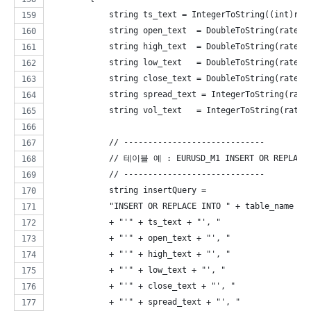
            string ts_text = IntegerToString((int)rat
            string open_text  = DoubleToString(rates
            string high_text  = DoubleToString(rates[
            string low_text   = DoubleToString(rates[
            string close_text = DoubleToString(rates[
            string spread_text = IntegerToString(ra
            string vol_text   = IntegerToString(rates
            // -----------------------------
            // 테이블 예 : EURUSD_M1 INSERT OR RE
            // -----------------------------
            string insertQuery =
            "INSERT OR REPLACE INTO " + table_name + 
            + "'" + ts_text + "', "
            + "'" + open_text + "', "
            + "'" + high_text + "', "
            + "'" + low_text + "', "
            + "'" + close_text + "', "
            + "'" + spread_text + "', "