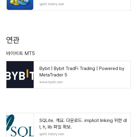
igotit.tistory.com
연관
바이비트 MT5
Bybit | Bybit TradFi Trading | Powered by
MetaTrader 5
www.bybit.com
SQLite. 개요. 다운로드. implicit linking 위한 dl
l, h, lib 파일 확보.
igotit.tistory.com