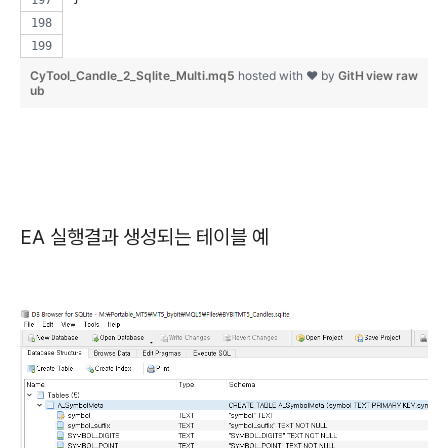
CyTool_Candle_2_Sqlite_Multi.mq5
hosted with ❤ by
GitH
view raw
ub
EA 실행결과 생성되는 테이블 예