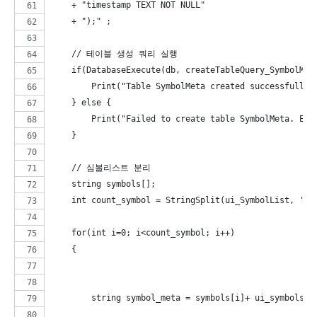
    + "timestamp TEXT NOT NULL"
    + ");" ; 
    // 테이블 생성 쿼리 실행
    if(DatabaseExecute(db, createTableQuery_SymbolMet
        Print("Table SymbolMeta created successfully.
    } else {
        Print("Failed to create table SymbolMeta. Err
    }
    // 심볼리스트 분리 
    string symbols[];
    int count_symbol = StringSplit(ui_SymbolList, ','
    for(int i=0; i<count_symbol; i++)
    {
        string symbol_meta = symbols[i]+ ui_symbo