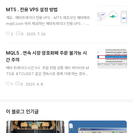
되는 중이면, 이 시점에서 IsStopped() 체크 가능EA가
MT5 . 전용 VPS 설정 방법
완전히 종료되기 직전에 OnDeinit(const int reason)
글 내용
이벤트 호출EA가 메모리에서 제거 핵심 포인트IsStoppe
개요 . 메타트레이더 전용 VPS - MT5 제조사인 메타쿼트
d()는 OnDeinit보다 “조금 더 먼저” 상태를 알 수 있음즉,
mql5.com 에서 제공하는 메타트레이더 전용 VPS . - -
EA 종료 요청이 발생했지만 아직 OnDeinit 이벤트가 호
비교 : 원격 접속하여 범용적인 윈도우 환경에서 자유롭게
출되기 전, EA 코드 내에서 종료 여부..
2
0
2025. 7. 26.
MT5 설치하여 활용하는 Forexvps.net 과는 달리 MT5
의 ea 실행 환경이 그대로 VPS 로 간단 복사처리 되며 VP
S 에서 ea 실행 되며 매매 이뤄진다. - MT5 브로커 서버
MQL5 . 연속 시장 암호화폐 주문 불가능 시
와 저 지연 (1 ~ 3msec ) 통신 가능한 VPS 를 자동으로
골라준다. - 월 이용료 15달러 수준으로 일반 범용 클라우
간 주의
글 내용
드 서버 대비 저렴한 비용. - MT5 Account 단위로 VPS
메타 트레이더 시간 0시 주문 위험 상황 예시 바이비트 M
설정 가능. 즉, 1개의 VPS 로 여러 개의 Account 에서 사
T5로 BTCUSDT 같은 연속시장 종목 거래 하는 경우임
용 안됨. - MT5 Account 와 ..
에도 주문 불가한 시간이 있다. MT5 에서 구동 중인 EA
1
0
2025. 4. 8.
에서 주문 송신하였으나, MT5 저널 부분에 주문 오류 표
시된 것(아래 이미지)을 보면 로컬 PC 시각 21시 0분 0.11
7 초(UTC+0 으로 시각 설정해 둔 컴퓨터임) 시점에 Mar
ket closed 사유로 주문 거부된 것을 볼 수 있다. 바이비
트 MT5 가 서머타임 적용 기간이어서 UTC+3 인 메타
이 블로그 인기글
시간으로는 0시0분0.117 초 시점에 주문 낸 것이 거부된
것. 한편, BTCUSDT 종목의 스펙에서 거래가능 시간을
보면 00:00~ 24:00 으로 완전 연속 거래 가능 종목이