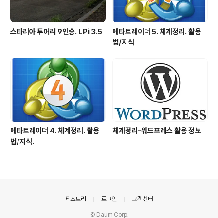
스타리아 투어러 9인승. LPi 3.5
메타트레이더 5. 체계정리. 활용
법/지식
메타트레이더 4. 체계정리. 활용
체계정리-워드프레스 활용 정보
법/지식.
의안내
티스토리
로그인
고객센터
© Daum Corp.