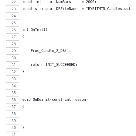
input int    ui_NumBars     = 2000;                 /
input string ui_DBFileName  = "BYBITMT5_Candles.sqlit
int OnInit()
{   
    Proc_Candle_2_DB();
    return INIT_SUCCEEDED; 
}
void OnDeinit(const int reason)
{
}