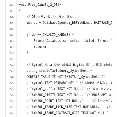
void Proc_Candle_2_DB()
{
    // DB 오픈, 없다면 새로 생성. 
    int db = DatabaseOpen(ui_DBFileName, DATABASE_OPE
    if(db == INVALID_HANDLE) {
        Print("Database connection failed. Error: ", 
        return;
    }
    // Symbol Meta 정보(심볼의 Digits 등) 기록용 테이블 A_
    string createTableQuery_SymbolMeta = 
    "CREATE TABLE IF NOT EXISTS A_SymbolMeta ("
    + "symbol TEXT PRIMARY KEY," // 접미어 부착
    + "symbol_suffix TEXT NOT NULL," // 심볼 접미어.
    + "SYMBOL_DIGITS TEXT NOT NULL," // MQL5 AP
    + "SYMBOL_POINT TEXT NOT NULL,"     // 1포인트 가격
    + "SYMBOL_TRADE_TICK_SIZE TEXT NOT NULL,"   /
    + "SYMBOL_TRADE_CONTRACT_SIZE TEXT NOT NULL,"  