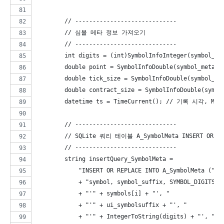
        // -----------------------------
        // 심볼 메타 정보 가져오기
        // -----------------------------
        int digits = (int)SymbolInfoInteger(symbol_me
        double point = SymbolInfoDouble(symbol_meta, 
        double tick_size = SymbolInfoDouble(symbol_me
        double contract_size = SymbolInfoDouble(symbo
        datetime ts = TimeCurrent(); // 기록 시각, M
        // -----------------------------
        // SQLite 쿼리 테이블 A_SymbolMeta INSERT 
        // -----------------------------
        string insertQuery_SymbolMeta = 
            "INSERT OR REPLACE INTO A_SymbolMeta ("
            + "symbol, symbol_suffix, SYMBOL_DIGITS, 
            + "'" + symbols[i] + "', "               
            + "'" + ui_symbolsuffix + "', "          
            + "'" + IntegerToString(digits) + "', "  