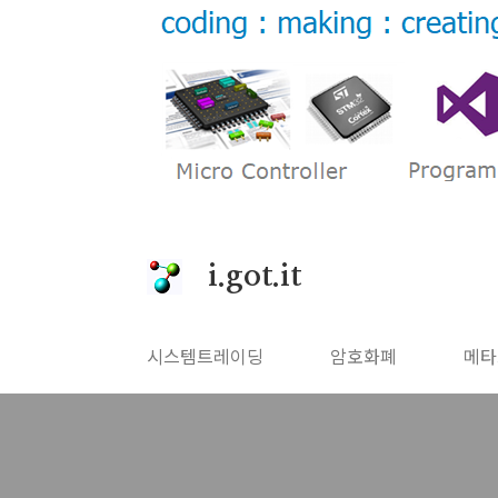
본문 바로가기
i.got.it
시스템트레이딩
암호화폐
메타