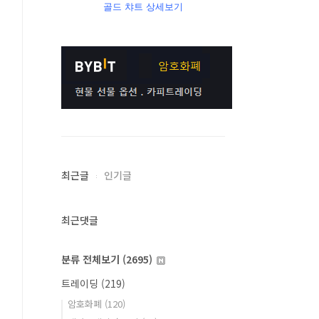
골드 챠트 상세보기
최근글
인기글
최근댓글
분류 전체보기
(2695)
트레이딩
(219)
암호화폐
(120)