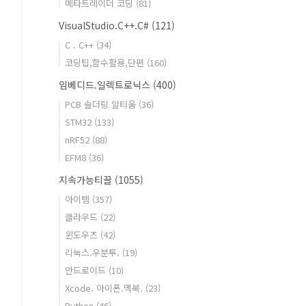
메타트레이더 코딩
(81)
VisualStudio.C++.C#
(121)
C . C++
(34)
코딩팁,함수활용,단편
(160)
임베디드.일렉트로닉스
(400)
PCB 솔더링 알티움
(36)
STM32
(133)
nRF52
(88)
EFM8
(36)
지속가능티끌
(1055)
아이템
(357)
클라우드
(22)
윈도우즈
(42)
리눅스.우분투.
(19)
안드로이드
(10)
Xcode. 아이폰.맥북.
(23)
Python
(46)