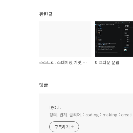
관련글
소스트리. 스태이징,커밋,푸시.
마크다운 문법.
댓글
igotit
정의. 관계. 클리어. : coding : making : creating
구독하기