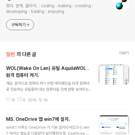
정의. 관계. 클리어. : coding : making : creating :
developing : trading : enjoying
구독하기
더보기
일반
의 다른 글
WOL(Wake On Lan) 유틸 AquilaWOL .
원격 컴퓨터 켜기.
글 내용
개요. 원격으로 컴퓨터 켜기 위한 매직패킷을 타겟 컴퓨터
로 전송하는 유틸중에 대상 컴퓨터들 전체 현황 보여주는
유일한(2015년 2월 기준) S/W. 설치파일 입수처 : http://
12
0
2015. 12. 10.
sourceforge.net/projects/aquilawol/files/Wake
OnLAN%202.x/ 에서 최신버전 다운받아 설치. github
에서도 배포중 : https://github.com/basildane/Wake
MS. OneDrive 앱 win7에 설치.
OnLAN/releases/tag/2.11.11 실행샷. 제작자 사이트 :
글 내용
http://aquilawol.sourceforge.net/ 설치 및 기본 사용
win8.1 이후는 OneDrive 가 기본 설치되어있으나, win
법. 버전 : 2.11.11 (2016년 8월 29일 최신버전.) S/W 자
7 에서는 별도로 다운받아 설치해줘야 함. OneDrive 앱