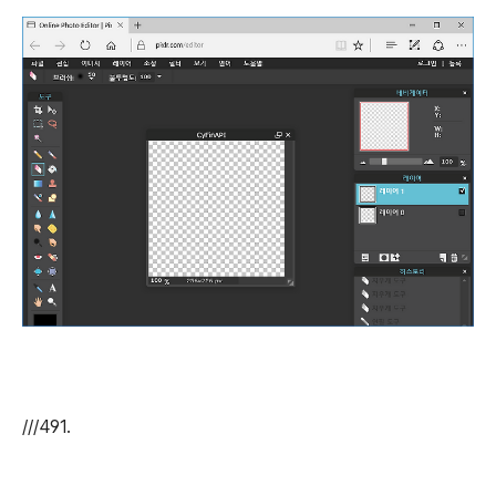
///491.