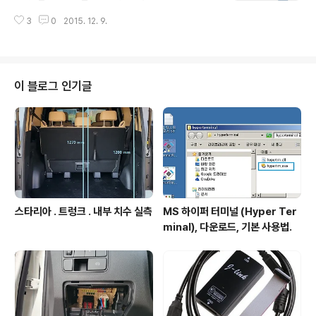
동업데이트 기능 : 있음. 유지보수 편함. 설치파일 다운로
다운받기 주소 : https://onedrive.live.com/about/ko
드. 다운로드 주소 ..
3
0
2015. 12. 9.
-kr/download/ 다운로드 받고 설치 하면 끝. ///474.
이 블로그 인기글
스타리아 . 트렁크 . 내부 치수 실측
MS 하이퍼 터미널 (Hyper Ter
minal), 다운로드, 기본 사용법.