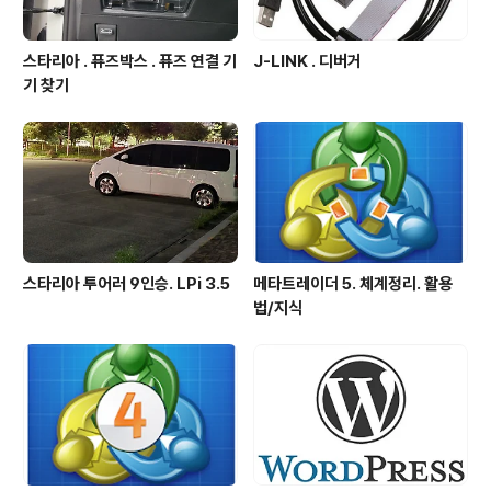
스타리아 . 퓨즈박스 . 퓨즈 연결 기
J-LINK . 디버거
기 찾기
스타리아 투어러 9인승. LPi 3.5
메타트레이더 5. 체계정리. 활용
법/지식