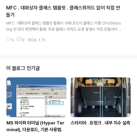
#에서는 void로 매핑 가능C# . DLL 임포팅 코드 예 - DLL 활용하는 기능을
MFC . 대화상자 클래스 템플릿 . 클래스위저드 없이 직접 만
C# 클래스로 캡슐화 - 본 DLL 은 여러 인스턴스 생성하면 안되는 것이어서 st
atic 클래..
들기
글 내용
MFC . 대화상자 클래스 템플릿 활용시 아래 코드의 클래스 이름 CFixStatus
Dlg 만 임의 변경해서 활용. 주로 클래스 위저드 오류 발생시 직접 만들어서 활
용한다. 상위정리 Visual Studio , Visual C++ 활용 정리.Visual Studio C
0
0
2026. 1. 11.
++ 활용 Visual Studio Visual C++ / C# 1.설치, 설정 주제 비고. Visual St
udio 2010 설치. Visual Studio 2013 (Community)무료 설치. Visaul St
udio 2015 (Community)무료 설치. - Visual Studio 2015 버전은 이전 버
전대비igotit.tistory.com 연관 Visual C++ 2022 . 클래스 위저드 오류 해
결. ..
이 블로그 인기글
MS 하이퍼 터미널 (Hyper Ter
스타리아 . 트렁크 . 내부 치수 실측
minal), 다운로드, 기본 사용법.