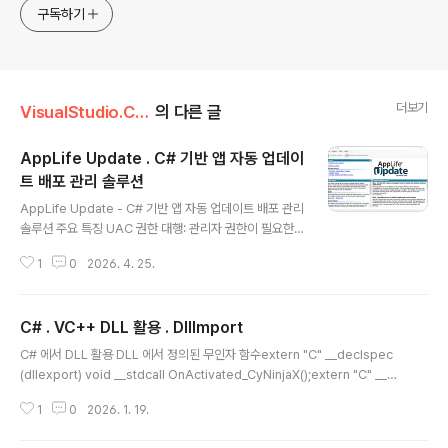
구독하기
더보기
VisualStudio.C++.C#
의 다른 글
AppLife Update . C# 기반 앱 자동 업데이
트 배포 관리 솔루션
글 내용
AppLife Update - C# 기반 앱 자동 업데이트 배포 관리
솔루션 주요 특징 UAC 권한 대행: 관리자 권한이 필요한
폴더(Program Files 등)에 대한 파일 교체.비주얼 관리 :
1
0
2026. 4. 25.
GUI 환경에서 업데이트 로직(프로세스 종료, 레지스트리
수정 등) 지정.델타 업데이트: 변경된 바이트만 추출하여 패
키지 크기 최소화.시험배포 가능 : 공개 배포전 시험배포 가
C# . VC++ DLL 활용 . DllImport
능하며, 시험통과이후 공개 배포 설정 편리. 제조사 : Kinet
글 내용
ic Jump Software AppLife Update 적용된 VS201
C# 에서 DLL 활용 DLL 에서 정의된 무인자 함수extern "C" __declspec
5 C# 프로젝트를 VS2022 로 마이그레이션 하기별도정
(dllexport) void __stdcall OnActivated_CyNinjaX();extern "C" __de
리 : https://igotit.tistory.com/6571 AppLife Updat
clspec(dllexport) void __stdcall OnTerminated_CyNinjaX(); extern
e . VS2015 C# 프로젝트 VS2..
1
0
2026. 1. 19.
"C" → C++ name mangling을 막아서 C-style 이름으로 export__stdc
all → 호출 규약 (C#에서는 CallingConvention.StdCall)반환형 void → C