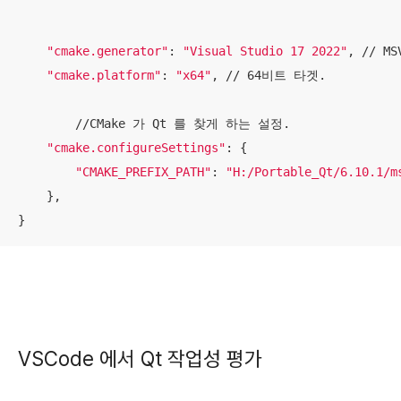
"cmake.generator"
: 
"Visual Studio 17 2022"
, // M
"cmake.platform"
: 
"x64"
, // 64비트 타겟. 

	//CMake 가 Qt 를 찾게 하는 설정. 

"cmake.configureSettings"
: {

"CMAKE_PREFIX_PATH"
: 
"H:/Portable_Qt/6.10.1/m
    },

}
VSCode 에서 Qt 작업성 평가