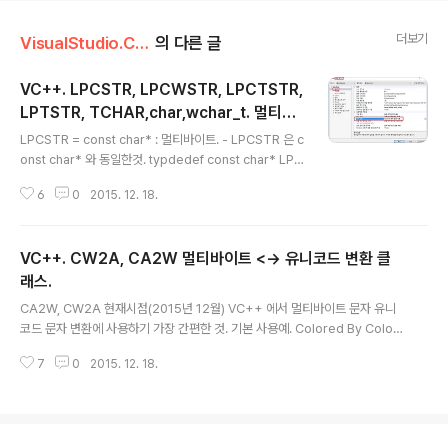
더보기
VisualStudio.C++.C#/코딩팁,함수활용,단편
의 다른 글
VC++. LPCSTR, LPCWSTR, LPCTSTR,
LPTSTR, TCHAR,char,wchar_t. 멀티바
글 내용
이트, 유니코드.
LPCSTR = const char* : 멀티바이트. - LPCSTR 은 c
onst char* 와 동일한것. typdedef const char* LPC
STR ; 로 되어있음. - 용어의미 : LP (Pointer ), C (cons
6
0
2015. 12. 18.
tant) STR (string). LPCWSTR = const wchar_t* :
유니코드. - LPCWSTR 은 const wchar_t* 와 동일한
것. typedef const wchar_t* LPCWSTR; 로 되어있
VC++. CW2A, CA2W 멀티바이트 <-> 유니코드 변환 클
음. - 용어의미 : LP(Pointer), C (constant), WSTR (w
ide string). LPCTSTR : 프로젝트 환경설정(문자집합
래스.
글 내용
설정)에 따라 LPCSTR 혹은 LPCWSTR 로 처리됨. - 용
CA2W, CW2A 현재시점(2015년 12월) VC++ 에서 멀티바이트 문자 유니
어의미 : LP (Pointer), C (..
코드 문자 변환에 사용하기 가장 간편한 것. 기본 사용예. Colored By Color
Scripter™ 1 2 3 4 5 6 7 8 9 10 11 12 13 14 15 16 17 18 19 20 21 22
7
0
2015. 12. 18.
23 24 25 26 27 28 29 30 31 32 33 34 35 36 37 //Example 1 // Co
nvert LPCWSTR to LPCSTR. void ExampleFunction1(LPCWSTR p
szW) { // Create an instance of CW2A, called pszA, // and initializ
e it with pszW. CW2A pszA(pszW); // pszA works lik..