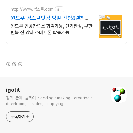
http://www.컴스쿨.com
광고
윈도우 컴스쿨닷컴 당일 신청&결제시
기프티콘!
윈도우 인강만으로 합격가능, 단기완성, 무한
반복 전 강좌 스마트폰 학습가능
(새창열림)
로그 정보
igotit
정의. 관계. 클리어. : coding : making : creating :
developing : trading : enjoying
구독하기