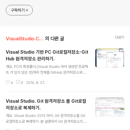
구독하기
더보기
VisualStudio.C++.C#
의 다른 글
Visual Studio 기반 PC Git로컬저장소-Git
Hub 원격저장소 관리하기.
글 내용
개요. PC의 특정폴더 (Visual Studio 에서 생성한 프로젝
트 가 있지 않은 것)하위 전체를 GitHub 원격저장소와 연
결시켜 Git 방식의 관리목적으로 Visual Studio 2015 활
6
0
2016. 8. 27.
용하기. 상황.1. PC의 Git 방식 관리대상 폴더는 Visual St
udio 로 만든 프로젝트가 있는 것은 아니며, 단지 메모장으
로 작성되는 자바스크립트 파일, 이미지 파일, 폴더 등이 있
Visual Studio. Git 원격저장소 를 Git로컬
는 단순한 구조의 폴더.2. 상기1의 로컬폴더를 GitHub 에
서 만든 원격저장소에 연동시키고자 하는데 Git관련 커맨
저장소로 복제하기.
글 내용
드라인 타이핑하면서 설정하는 과정 필요없이 Visual Stu
개요. Visual Studio 2015 에서, Git 원격저장소를 Git
dio 이용하면 간편하게 관리 가능함. 본 글의 설명에서 예
로컬저장소로 복제하기. 본 설명에서 Git 원격저장소의 예
로 사용되는 PC의 폴더 : WORK_CKEditorPlugin 폴더
로 GitHub 인 경우를 보이고 있으나, 다른 Git원격저장소