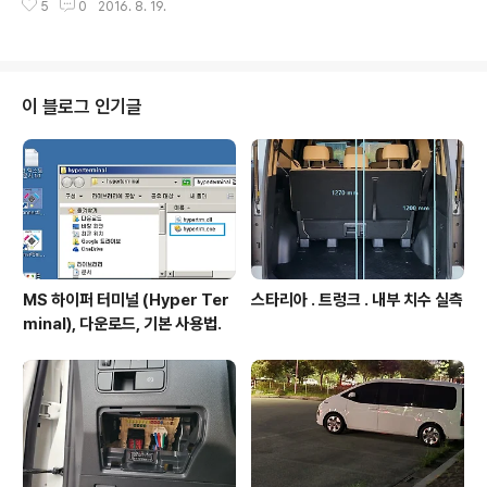
하위에 Cy-G..
5
0
2016. 8. 19.
인 경우에도 유사함. - GitHub 의 여러 공개 프로젝트중 F
ANN 소스 배포중인 https://github.com/libfann/fann
을 예로 함. 상세 복제할 Git 원격레포지토리 주소 확보. 본
설명글의 예로 사용되는 https://github.com/libfann/fa
nn 에 접속해보면 아래 그림 붉박 의 "Clone or downlo
이 블로그 인기글
ad" 클릭하면 주소가 보인다. (아래 그림 파박) 이 주소를
복사해두자. Visual Studio 의 로컬 Git 레포지터리에서
복제 처리.- 아래 그림처럼 Visu..
MS 하이퍼 터미널 (Hyper Ter
스타리아 . 트렁크 . 내부 치수 실측
minal), 다운로드, 기본 사용법.