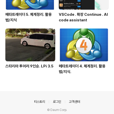
메타트레이더 5. 체계정리. 활용
VSCode . 확장 Continue . AI
법/지식
code assistant
스타리아 투어러 9인승. LPi 3.5
메타트레이더 4. 체계정리. 활용
법/지식.
의안내
티스토리
로그인
고객센터
© Daum Corp.