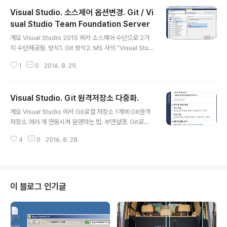
Visual Studio. 소스제어 옵션변경. Git / Vi
sual Studio Team Foundation Server
글 내용
개요 Visual Studio 2015 에서 소스제어 수단으로 2가
지 수단제공됨. 방식1. Git 방식2. MS 사의 "Visual Studi
o Team Foundation Server 위 2가지는 동시에 적용
1
0
2016. 8. 29.
될 수 없고 1개를 선택해야 하며, Visual Studio 에서 방
식 지정하려면 Visual Studio 실행 메뉴 -> 도구 -> 옵션
클릭하여 뜬 창에서 소스제어 플러그인 선택(아래그림 파
Visual Studio. Git 원격저장소 다중화.
박)하여 지정해야한다. GitHub 등의 Git 방식 원격저장소
글 내용
와 연동시켜 Git 로컬저장소 생성하고 관리하려면 Git 선
개요 Visual Studio 에서 Git로컬 저장소 1개에 Git원격
택한다. 본 글이 포함된 상위 정리 장소. Visual Studio/V
저장소 여러 개 연동시켜 운영하는 법. 부연설명. Git로컬
C++/C/C# 활용정리 -> http://igotit.tistory.com/11
저장소와 연동된 Git원격저장소는 1개만 가능한 것은 아니
///917.
4
0
2016. 8. 28.
며 설정하기에 따라 다중 원격 저장소로 연결시킬 수 있다.
즉, 동일한 1개의 로컬저장소가 GitHub 원격저장소와 연
동됨과 동시에 MS Team Service Git 원격저장소와도
연동가능하다. 이 방식은 다른 Git 원격저장소(예 : Bitbuc
ket, GitLab등 )에서도 동일하게 적용된다. 상세. 이미 Gi
이 블로그 인기글
t로컬 저장소 1개가 만들어져있고, 이것이 GitHub와 연동
처리되는 것을 MS Team Service 연동처리 하기 위해
서는 MS Team Service 에서 팀프로젝트(이것이 Git원
격저장소임, 이름예 ..