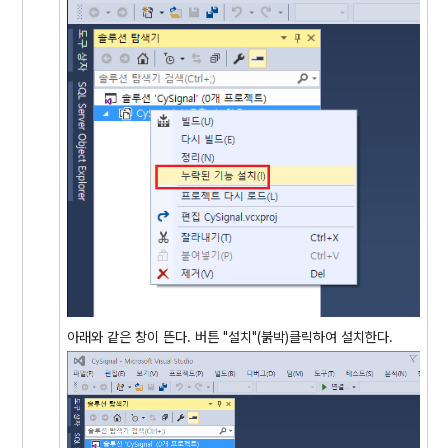
아래와 같은 창이 뜬다. 버튼 "설치"(붉박)클릭하여 설치한다.