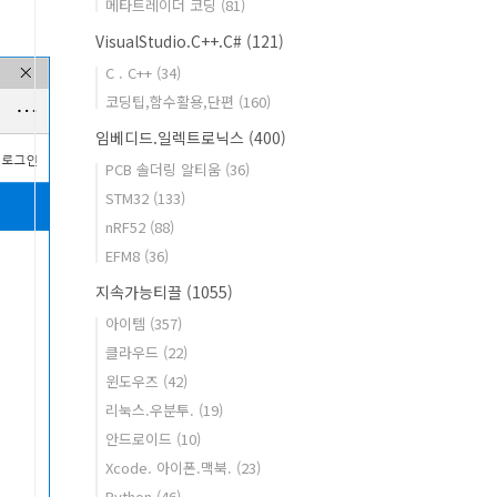
메타트레이더 코딩
(81)
VisualStudio.C++.C#
(121)
C . C++
(34)
코딩팁,함수활용,단편
(160)
임베디드.일렉트로닉스
(400)
PCB 솔더링 알티움
(36)
STM32
(133)
nRF52
(88)
EFM8
(36)
지속가능티끌
(1055)
아이템
(357)
클라우드
(22)
윈도우즈
(42)
리눅스.우분투.
(19)
안드로이드
(10)
Xcode. 아이폰.맥북.
(23)
Python
(46)