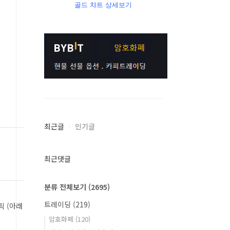
골드 챠트 상세보기
최근글
인기글
최근댓글
분류 전체보기
(2695)
트레이딩
(219)
릭 (아래
암호화폐
(120)