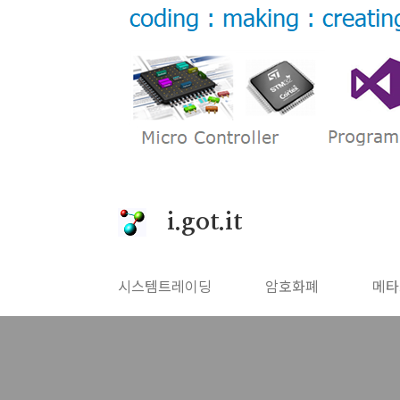
본문 바로가기
i.got.it
시스템트레이딩
암호화폐
메타