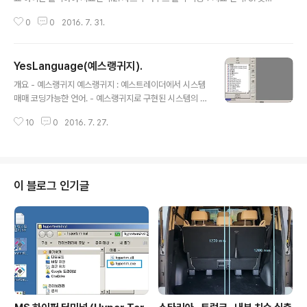
바(챠트 왼쪽) 에서 지표 선택.
0
0
2016. 7. 31.
YesLanguage(예스랭귀지).
글 내용
개요 - 예스랭귀지 예스랭귀지 : 예스트레이더에서 시스템
매매 코딩가능한 언어. - 예스랭귀지로 구현된 시스템의 흐
름은 항상 "시세수신->챠트 봉 기준 신호발생 ->매매 실
10
0
2016. 7. 27.
행" 이라는 고정된 일방향 흐름만 가능. "YesLanguage
편집기" - 예스랭귀지 이용하여 "시스템", "지표", "사용자
함수" 등을 만들 수 있는 툴 S/W. - yesLanguage 편집
기 이용하여 만들어진 시스템을 예스트레이더내에서 백데
이터 시험, 실전적용가능함. "YesLangunage 편집기" 설
이 블로그 인기글
치방법. - 예스트레이더와 같이 배포됨. 예스트레이더 설치
방법 -> http://igotit.tistory.com/836 "YesLanguna
ge" 개발자 매뉴얼 -> https://www.yesstock.com/Y
esTrade..