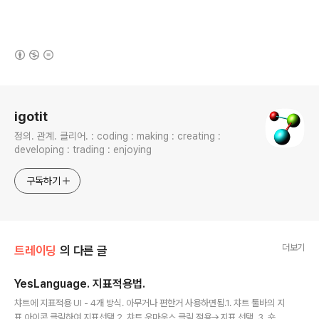
(새창열림)
로그 정보
igotit
정의. 관계. 클리어. : coding : making : creating :
developing : trading : enjoying
구독하기
더보기
트레이딩
의 다른 글
YesLanguage. 지표적용법.
글 내용
챠트에 지표적용 UI - 4개 방식. 아무거나 편한거 사용하면됨.1. 챠트 툴바의 지
표 아이콘 클릭하여 지표선택.2. 챠트 우마우스 클릭 적용->지표 선택. 3. 숏컷