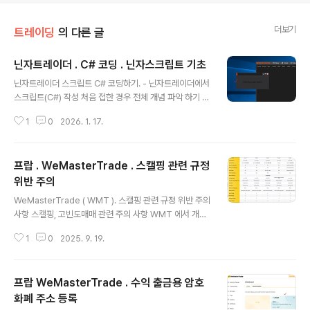
더보기
트레이딩
의 다른 글
닌자트레이더 . C# 코딩 . 닌자스크립트 기초
글 내용
닌자트레이더 스크립트 C# 코딩하기. - 닌자트레이더에서
스크립트(C#) 작성 처음 접한 경우 전체 개념 파악 하기 좋
은 정보 정리. - 가장 기본적인 "hello ninja" 코딩하면서
1
0
2026. 1. 17.
전체적인 활용법 쉽게 파악 가능하게 정리. 사전준비 - 닌
자트레이더 개요 이해 , 설치 : https://igotit.tistory.co
m/6408 닌자 트레이더 . 개요 . 설치 . 둘러보기닌자 트레
프랍 . WeMasterTrade . 스캘핑 관련 규정
이더 개요 . 특징 - 선물(Futures) 중심의 전문 트레이딩
플랫폼.- 닌자 트레이더 는 프로그램 설치만으로 매매 가능
위반 주의
글 내용
한 구조 아니며 외부 선물브로커,데이터공급자 별도 연결
WeMasterTrade ( WMT ). 스캘핑 관련 규정 위반 주의
해줘야 하고igotit.tistory.com 스크립트 편집기 닌자트
사항 스캘핑, 고빈도매매 관련 주의 사항 WMT 에서 개설
레이더 실행하여, control center 메뉴 : New -> N..
가능한 인스턴트 계좌에서 스캘핑, HFT (High Frequen
1
0
2025. 9. 19.
cy Trading ) 가능하다고 공개적으로 홍보하고 있지만 실
제 스캘핑 매매 진행하여 출금 요청( 출금 요청 과정 상세보
기 ) 하면 스캘핑 관련 제한 규정이 있다고 하면서 포지션
프랍 WeMasterTrade . 수익 출금용 암호
보유시간 2분 이내 의 것이 전체 거래의 25% 미만이어야
한다며 출금 거부한다. 추가 매매 진행하여 이 조건을 만족
화폐 주소 등록
글 내용