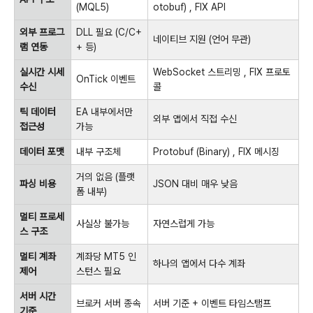
(MQL5)
otobuf) , FIX API
외부 프로그
DLL 필요 (C/C+
네이티브 지원 (언어 무관)
램 연동
+ 등)
실시간 시세
WebSocket 스트리밍 , FIX 프로토
OnTick 이벤트
수신
콜
틱 데이터
EA 내부에서만
외부 앱에서 직접 수신
접근성
가능
데이터 포맷
내부 구조체
Protobuf (Binary) , FIX 메시징
거의 없음 (플랫
파싱 비용
JSON 대비 매우 낮음
폼 내부)
멀티 프로세
사실상 불가능
자연스럽게 가능
스 구조
멀티 계좌
계좌당 MT5 인
하나의 앱에서 다수 계좌
제어
스턴스 필요
서버 시간
브로커 서버 종속
서버 기준 + 이벤트 타임스탬프
기준