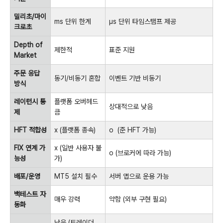
밀리초/마이
ms 단위 한계
µs 단위 타임스탬프 제공
크로초
Depth of
제한적
표준 지원
Market
주문 응답
동기/비동기 혼합
이벤트 기반 비동기
방식
레이턴시 통
플랫폼 오버헤드
상대적으로 낮음
제
큼
HFT 적합성
x (플랫폼 종속)
o (준 HFT 가능)
FIX 연계 가
x (일반 사용자 불
o (브로커에 따라 가능)
능성
가)
배포/운영
MT5 설치 필수
서버 앱으로 운용 가능
백테스트 자
매우 강력
약함 (외부 구현 필요)
동화
낮음 (트레이더