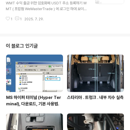
한 경우 출금 신청 하라고 한다. WMT 의 인스턴트 계좌에
WMT 수익 출금 위한 암호화폐 USDT 주소 등록하기 W
서 HFT, Scalping 가능하다고 되어있음. WMT 의 스캘
MT ( 프랍펌 WeMasterTrade ) 에 로그인 하여 보이는
핑 규정 위반으로 출금 거부 메일 내용. Our recent revi
화면의 왼쪽 메뉴의 Withdrawal -> Payment Method
ew has ..
1
1
2025. 7. 29.
클릭하면 출금 수단 추가할 수 있다. 위 화면에서 Add 클
릭하면 아래 화면처럼 등록 가능한 출금 수단이 3종 보인
다. 암호화폐 선택, USDT 선택 , 네트워크 TRC20 (수수
료 저렴하고 2분 이내 송금완료되어 편리하다.) 선택한다.
송금받을 주소는 바이비트 거래소 것으로 해뒀다. (아이디
이 블로그 인기글
top.trader.coder) 위 화면에서 Add 클릭하면 아래 화
면 처럼 출금 수단에 등록된다. 출금 신청 시 위와 같이 미
리 등록된 출금 수단 선택하면 됨. 연관 프랍펌 WM..
MS 하이퍼 터미널 (Hyper Ter
스타리아 . 트렁크 . 내부 치수 실측
minal), 다운로드, 기본 사용법.