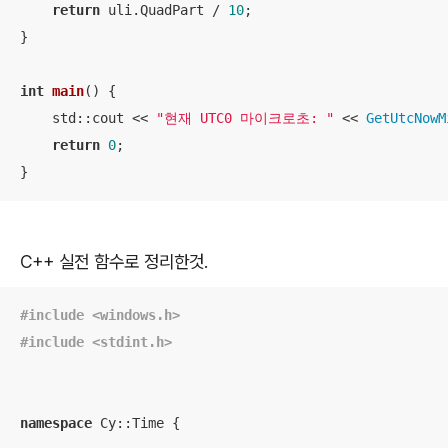
return
 uli.QuadPart / 
10
;

}

int
main
()
{

    std::cout << 
"현재 UTC0 마이크로초: "
 << 
GetUtcNowM
return
0
;

}
C++ 실전 함수로 정리한것.
#
include
<windows.h>
#
include
<stdint.h>
namespace
 Cy::Time {
