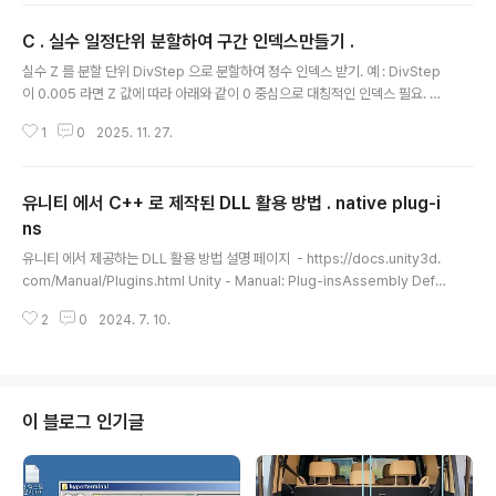
ss::member_func{ my_c_style_func(); // 클래스 멤버함수 내에서 동일파
C . 실수 일정단위 분할하여 구간 인덱스만들기 .
일내의 전역함수 호출은 가능 }//////////////// extern "C" 로 가드처리하면 // C
글 내용
파일에서도 호출 가능해짐extern "C" ..
실수 Z 를 분할 단위 DivStep 으로 분할하여 정수 인덱스 받기. 예 : DivStep
이 0.005 라면 Z 값에 따라 아래와 같이 0 중심으로 대칭적인 인덱스 필요. Z |
IdxStep-----------------------------|--------- 0.020 0.015 0.01
1
0
2025. 11. 27.
0 0.005 0.000 -0.005 -0.010 -0.015 -0.020 -0.025 0을 중심으로 대
칭적인 경우에는, 한 줄 코드로 충분. int IdxStep = (int)(Z / DivStep); 첫 등
록 : 2025.11.27최종 수정 : 단축 주소 : ht..
유니티 에서 C++ 로 제작된 DLL 활용 방법 . native plug-i
ns
글 내용
유니티 에서 제공하는 DLL 활용 방법 설명 페이지 - https://docs.unity3d.
com/Manual/Plugins.html Unity - Manual: Plug-insAssembly Defin
ition File Format Import and configure plug-ins Plug-ins In Unity, y
2
0
2024. 7. 10.
ou normally use scriptsA piece of code that allows you to create
your own Components, trigger game events, modify Component
properties over time and respond to user input indocs.unity3d.c
om C++ 로 제작된 DLL 류들은 "nati..
이 블로그 인기글