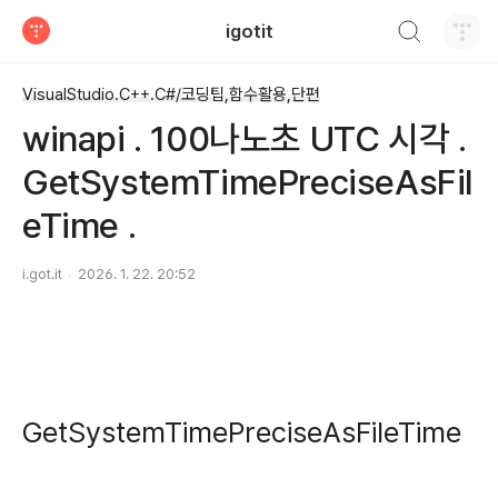
검색하기
igotit
티스토리
VisualStudio.C++.C#/코딩팁,함수활용,단편
winapi . 100나노초 UTC 시각 .
GetSystemTimePreciseAsFil
eTime .
i.got.it
2026. 1. 22. 20:52
GetSystemTimePreciseAsFileTime