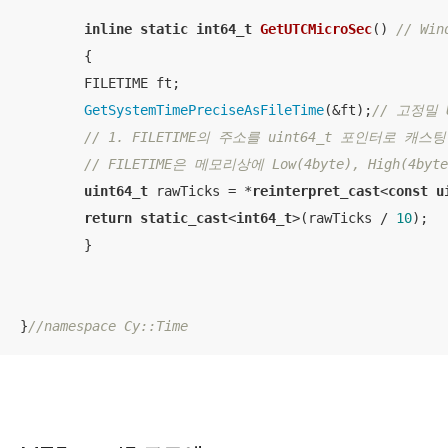
inline
static
int64_t
GetUTCMicroSec
()
// Wi
{

        FILETIME ft;

GetSystemTimePreciseAsFileTime
(&ft);
// 고정밀
// 1. FILETIME의 주소를 uint64_t 포인터로 캐
// FILETIME은 메모리상에 Low(4byte), High(
uint64_t
 rawTicks = *
reinterpret_cast
<
const
u
return
static_cast
<
int64_t
>(rawTicks / 
10
);

	}

}
//namespace Cy::Time