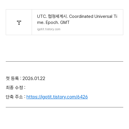
UTC. 협정세계시. Coordinated Universal Ti
me. Epoch. GMT
igotit.tistory.com
첫 등록 : 2026.01.22
최종 수정 :
단축 주소 :
https://igotit.tistory.com/6426