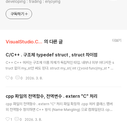
developing : trading : enjoying
구독하기
더보기
VisualStudio.C++.C#/코딩팁,함수활용,단편
의 다른 글
C/C++ . 구조체 typedef struct , struct 차이점
글 내용
C++ C++ 에서는 구조체 이름 자체가 독립적인 타입. 내부나 외부 어디서든 s
truct 없이 my_st만 써도 된다. struct my_st{ int i;};void func(my_st * p
_myst); // 가능.//// 구조체 멤버가 자기자신 참조 하는 경우 struct my_st{ in
0
0
2026. 3. 8.
t i; my_st* p_my_st; // 가능. }; C C 에서는 구조체 이름앞에 struct 명시필
수. strruct 부착 안할려면 typedef struct .. 형식으로 선언한다. struct my_
st{ int i;};void func(struct my_st * p_myst); // 항상 struct 임을 명시해
cpp 파일의 전역함수, 전역변수 . extern "C" 처리
야함.////////////////// typedef struct typedef s..
글 내용
cpp 파일의 전역함수 . extern "C" 처리 파일 확장자 .cpp 에서 클래스 멤버
외 전역함수 정의하면 C++ 방식 (Name Mangling) 으로 컴파일된다. cpp
내에서만 이함수 사용하는 경우에는 문제없지만 .c 파일에서 이 함수를 호출하
1
0
2026. 3. 8.
려고 하는 경우 대응위하여 항상 extern "C" 로 가드처리한다. // some_file.
cppvoid my_c_style_func() //다른 C 파일에서는 호출 불가능함. { }mycla