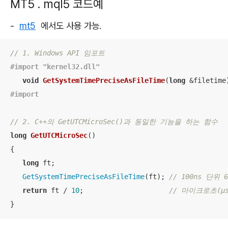
MT5 . mql5 코드예
-
mt5
에서도 사용 가능.
// 1. Windows API 임포트
#import 
"kernel32.dll"
void
GetSystemTimePreciseAsFileTime
(
long
 &filetime
#import
// 2. C++의 GetUTCMicroSec()과 동일한 기능을 하는 함수
long
GetUTCMicroSec
()
{

long
 ft;

GetSystemTimePreciseAsFileTime
(ft); 
// 100ns 단위
return
 ft / 
10
;                     
// 마이크로초(μ
}