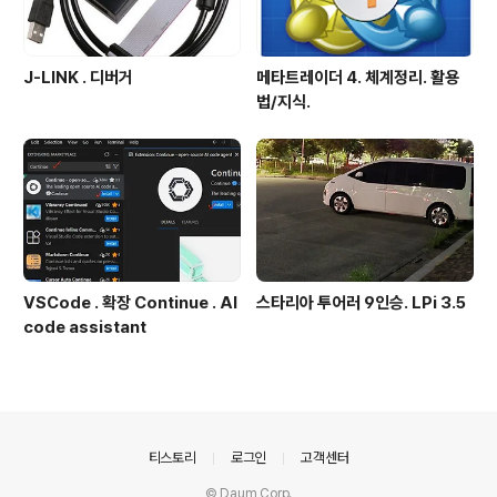
J-LINK . 디버거
메타트레이더 4. 체계정리. 활용
법/지식.
VSCode . 확장 Continue . AI
스타리아 투어러 9인승. LPi 3.5
code assistant
의안내
티스토리
로그인
고객센터
© Daum Corp.