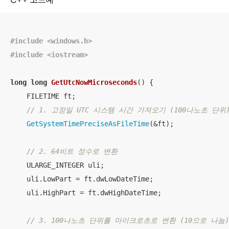
#
include
<windows.h>
#
include
<iostream>
long
long
GetUtcNowMicroseconds
()
{

    FILETIME ft;

// 1. 고정밀 UTC 시스템 시간 가져오기 (100나노초 단위). 
GetSystemTimePreciseAsFileTime
(&ft);

// 2. 64비트 정수로 변환
    ULARGE_INTEGER uli;

    uli.LowPart = ft.dwLowDateTime;

    uli.HighPart = ft.dwHighDateTime;

// 3. 100나노초 단위를 마이크로초로 변환 (10으로 나눔)