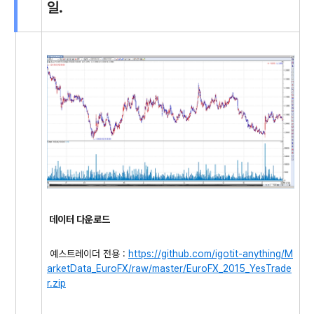
일.
데이터 다운로드
예스트레이더 전용 :
https://github.com/igotit-anything/M
arketData_EuroFX/raw/master/EuroFX_2015_YesTrade
r.zip