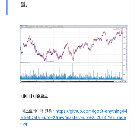
일.
데이터 다운로드
예스트레이더 전용 :
https://github.com/igotit-anything/M
arketData_EuroFX/raw/master/EuroFX_2013_YesTrade
r.zip