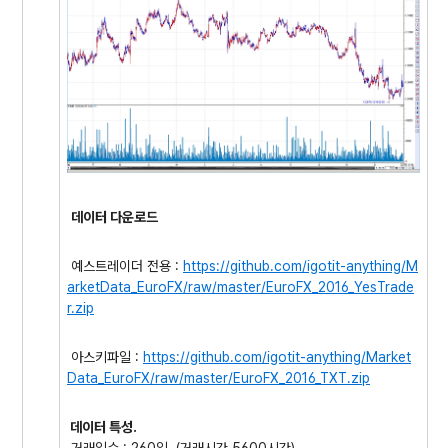
데이터 다운로드
예스트레이더 전용 :
https://github.com/igotit-anything/M
arketData_EuroFX/raw/master/EuroFX_2016_YesTrade
r.zip
아스키파일 :
https://github.com/igotit-anything/Market
Data_EuroFX/raw/master/EuroFX_2016_TXT.zip
데이터 특성.