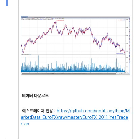
데이터 다운로드
예스트레이더 전용 :
https://github.com/igotit-anything/M
arketData_EuroFX/raw/master/EuroFX_2011_YesTrade
r.zip