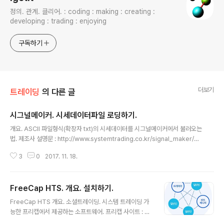
정의. 관계. 클리어. : coding : making : creating :
developing : trading : enjoying
구독하기
더보기
트레이딩
의 다른 글
시그널메이커. 시세데이터파일 로딩하기.
글 내용
개요. ASCII 파일형식(확장자 txt)의 시세데이터를 시그널메이커에서 불러오는
법. 제조사 설명문 : http://www.systemtrading.co.kr/signal_maker/sy
stem_manual.html?LINK=HTS&manul_key=C10000 제조사 동영상.
3
0
2017. 11. 18.
본 글 포함된 상위 정리글 시그널메이커 활용법 모음. : http://igotit.tistory.c
om/1462 ///1458.
FreeCap HTS. 개요. 설치하기.
글 내용
FreeCap HTS 개요. 소셜트레이딩. 시스템 트레이딩 가
능한 프리캡에서 제공하는 소프트웨어. 프리캡 사이트 : htt
p://sts.freecap.afreecatv.com/ 네이버 가페 : http://