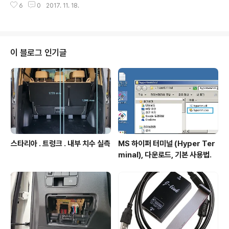
6
0
2017. 11. 18.
cafe.naver.com/afreecastock 프리캡 소셜 시스템트
레이딩 소개 : http://sts.freecap.afreecatv.com/ind
ex.php?kind=system_trading_introduce 주요특징
- 시그널 메이커 연동하여 시스템 트레이딩가능. - 시스템
트레이딩 제공자의 신호를 받아서 자동매매가능. - 실주문
이 블로그 인기글
은 프리캡 HTS와 제휴된 증권사의 본인 계좌에서 이뤄짐.
- 제휴증권사(2017년 11월 18일 현재) : KR선물, 이베스
트 투자증권, 교보증권, 하나금융투자. F..
스타리아 . 트렁크 . 내부 치수 실측
MS 하이퍼 터미널 (Hyper Ter
minal), 다운로드, 기본 사용법.