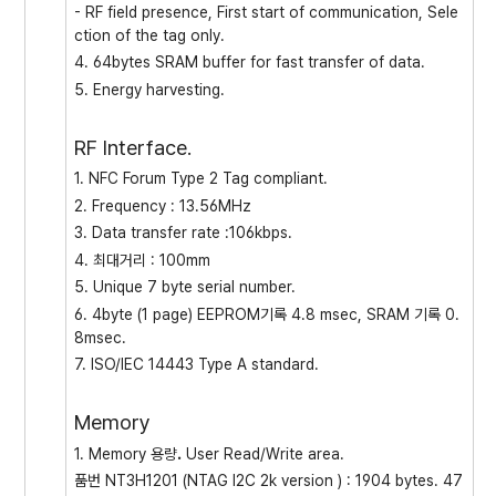
- RF field presence, First start of communication, Sele
ction of the tag only.
4. 64bytes SRAM buffer for fast transfer of data.
5. Energy harvesting.
RF Interface.
1. NFC Forum Type 2 Tag compliant.
2. Frequency : 13.56MHz
3. Data transfer rate :106kbps.
4. 최대거리 : 100mm
5. Unique 7 byte serial number.
6. 4byte (1 page) EEPROM기록 4.8 msec, SRAM 기록 0.
8msec.
7. ISO/IEC 14443 Type A standard.
Memory
1. Memory 용량
.
User Read/Write area.
품번 NT3H1201 (NTAG I2C 2k version ) : 1904 bytes. 47