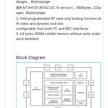
6pages , 4bytes/page.
품번 NT3H1101 (NTAG I2C 1k version ) : 888bytes. 222p
ages, 4bytes/page.
2. Field programmable RF read-only locking function wi
th static and dynamic lock bits
configurable from both I²C and NFC interfaces
3. 64 bytes SRAM volatile memory without write endur
ance limitation
Block Diagram