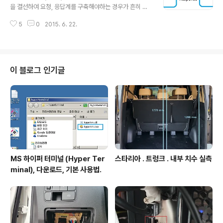
을 결선하여 요청, 응답계를 구축해야하는 경우가 흔히 있
다. 통상 GPIO 2핀 할당하여 아래 그림과 같은 구성으로
5
0
2015. 6. 22.
하면 간단하게 달성되나, 이를 아래 그림처럼 1개의 핀만으
로 요청 응답처리 하도록 구성하는 방법과 간단 프로토콜
정리한다. 프로토콜 골격. 단계1. M 이 주도적으로 임의시
점 M'에 요청한다. 단계2. M' 은 M의 요청에 대응한 응답
처리(이후 단계3을 M' 이 수행할 수 있음을 알리는 것임)
이 블로그 인기글
한다. 단계3. M'의 응답을 받은 M이 주도적으로 M'과의
추가의 처리(I2C 통신등) 한다. 1핀 요청/응답 프로토콜 구
현. 핀 H/W 처리. 1. M과 M' 의 핀은 양쪽 모두 Open Dr
ain 으로 하고, 풀업저항 연결한다. - 정확하게..
MS 하이퍼 터미널 (Hyper Ter
스타리아 . 트렁크 . 내부 치수 실측
minal), 다운로드, 기본 사용법.