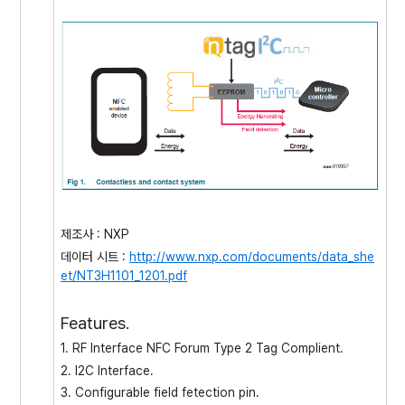
제조사 : NXP
데이터 시트 :
http://www.nxp.com/documents/data_she
et/NT3H1101_1201.pdf
Features.
1. RF Interface NFC Forum Type 2 Tag Complient.
2. I2C Interface.
3. Configurable field fetection pin.