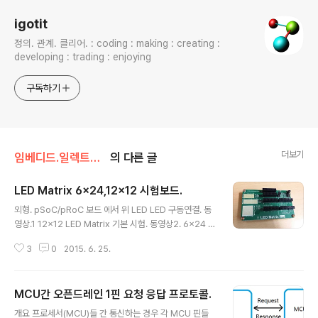
igotit
정의. 관계. 클리어. : coding : making : creating :
developing : trading : enjoying
구독하기
더보기
임베디드.일렉트로닉스
의 다른 글
LED Matrix 6x24,12x12 시험보드.
글 내용
외형. pSoC/pRoC 보드 에서 위 LED LED 구동연결. 동
영상.1 12x12 LED Matrix 기본 시험. 동영상2. 6x24 L
ED Matrix 기본 시험. ///339.
3
0
2015. 6. 25.
MCU간 오픈드레인 1핀 요청 응답 프로토콜.
글 내용
개요 프로세서(MCU)들 간 통신하는 경우 각 MCU 핀들