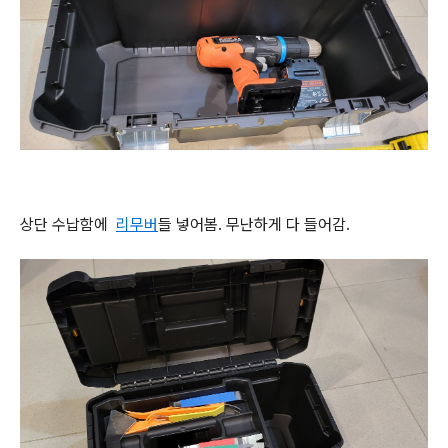
상단 수납함에
리무버
들 넣어봄. 무난하게 다 들어감.