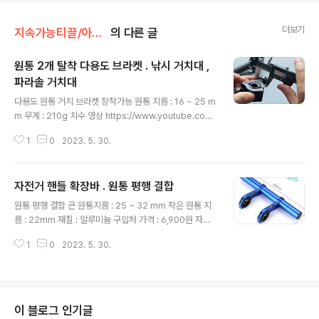
더보기
지속가능티끌/아이템
의 다른 글
원통 2개 탈착 다용도 브라켓 . 낚시 거치대 ,
파라솔 거치대
글 내용
다용도 원통 거치 브라켓 장착가능 원통 지름 : 16 ~ 25 m
m 무게 : 210g 치수 영상 https://www.youtube.com/
watch?v=dYqRkXgiNwo 구입처 가격 : 9,600원. 360
1
0
2023. 5. 30.
도 holder 파라솔각도기 파라솔 각도조절기 꽂이 지지대
낚시받침대 겸용 COUPANG www.coupang.com 치
수 측정 - 제품의 주용도 외에 다른 것과 조합하여 사용할
자전거 핸들 확장바 . 원통 평행 결합
때 필요한 세부 치수들. 클램프 를 원통외경 25.45 mm
글 내용
인 것에 연결해 본 것. 빡빡하게 클램프 에 들어가긴 한다.
원통 평행 결합 큰 원통지름 : 25 ~ 32 mm 작은 원통 지
이것보다 더 큰 지름의 원통은 체결 불가능. 클램프에 튼튼
름 : 22mm 재질 : 알루미늄 구입처 가격 : 6,900원 자전
하게 고정되어있는 너트 - 본 제품에서는 사용되지 않고 있
거 바이크 핸들 확장바 익스텐션 로드 연장 스탠드 거치대
지만, 클램프에 너트가 박혀있다. 규격 확인해 보니 지름 6
1
0
2023. 5. 30.
COUPANG www.coupang.com 붉은색 구입함. 연관
mm 볼트에 맞음. 클램프만..
원통 고정 수단 . 소켓 , 브라켓 , 거치대 원통 고정 수단 -
여러 가지 형태와 방식이 있음. - 원통 지름 25mm 용이
많다. - 원통 지름 : 최대 25mm 찐알짜 부착식 각도조절
커튼 봉 고정 브라켓 2P DD-11369 COUPANG www.
이 블로그 인기글