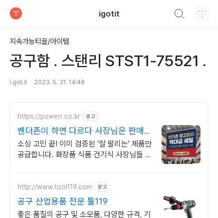
검색하기
igotit
티스토리
지속가능티끌/아이템
공구함 . 스탠리 STST1-75521 .
i.got.it
2023. 5. 31. 14:48
https://powerr.co.kr
광고
벤더존이 하면 다르다 사장님은 판매에
만 집중하세요
소싱 고민 끝! 이미 검증된 '잘 팔리는' 제품만
공급합니다. 화장품 식품 건기식 사장님들 사
이에서 소문난 '마진 좋은' 아이템 리스트 공
개합니다.
http://www.tool119.com
광고
공구 산업용품 전문 툴119
좋은 품질의 공구 및 소모품, 다양한 규격, 기