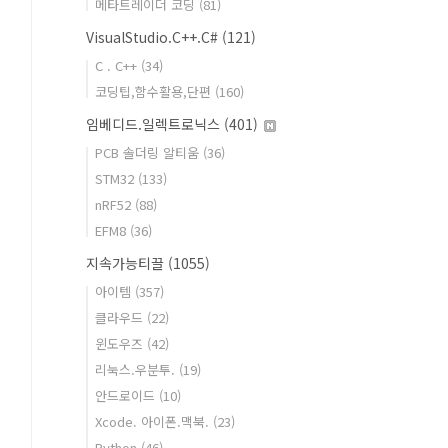
메타트레이더 코딩
(81)
VisualStudio.C++.C#
(121)
C . C++
(34)
코딩팁,함수활용,단편
(160)
임베디드.일렉트로닉스
(401)
PCB 솔더링 알티움
(36)
STM32
(133)
nRF52
(88)
EFM8
(36)
지속가능티끌
(1055)
아이템
(357)
클라우드
(22)
윈도우즈
(42)
리눅스.우분투.
(19)
안드로이드
(10)
Xcode. 아이폰.맥북.
(23)
Python
(46)