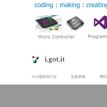
본문 바로가기
i.got.it
시스템트레이딩
암호화폐
메타