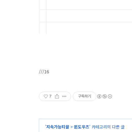
///16
7
구독하기
'
지속가능티끌
>
윈도우즈
' 카테고리의 다른 글