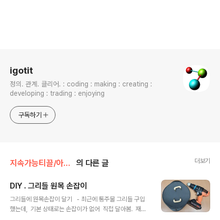
로그 정보
igotit
정의. 관계. 클리어. : coding : making : creating :
developing : trading : enjoying
구독하기
더보기
지속가능티끌/아이템
의 다른 글
DIY . 그리들 원목 손잡이
글 내용
그리들에 원목손잡이 달기 - 최근에 통주물 그리들 구입
했는데, 기본 상태로는 손잡이가 없어 직접 달아봄. 재료
및 도구 1. 통주물 그리들 2. 원목손잡이 : 저렴하게 판매되