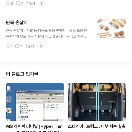
3
0
2024. 1. 11.
는 제품 이용함. 3. 드릴 : 블랙엔데크 멀티이보 그리들 에
구멍 내기 - 무쇠(무른쇠)라서 드릴로 구멍 내기 쉬움 원
목 손잡이 볼트 체결 . 초간단 손잡이 완성. 그리들 손잡이
원목 손잡이
재작업. 2024.08.05 - 손잡이 목재에 끼워져 있는 너트
글 내용
가 부실해서 쉽게 빠진다. M5 스텐 볼트 , 너트로 먼저 고
원목 손잡이 - 서랍 등 다용도 활용 판매처 - 볼트 포함 원
정하고, 목재 손잡이와 볼트에 에폭시 접착제인 시너지
목손잡이 우드 가구 서랍장 씽크대 손잡이 둑디크 리폼 C
본드 이용하여 초강력 접착함. 연관 만타 무쇠 통주물
OUPANG www.coupang.com 제일 작은거 구입 아래
그리들 통주물 그리들 . 인덕션 겸용 .라그렌 만타 무쇠 통
1
0
2024. 1. 9.
사진 . 볼트 지름 : 3.8mm 연관 활용예 : 무쇠 그리들에 손
주물 그리들 - 인덕션..
잡이 달기 DIY . 그리들 원목 손잡이 그리들에 원목손잡이
달기 - 그리들 사용성 좋을려면 손잡이 있는 것이 훨씬 좋
은데 순정 상태로는 손잡이가 제공되지 않아 직접 달아봄.
재료 및 도구 1. 원목손잡이 : 저렴하게 판매되는 제품 igoti
이 블로그 인기글
t.tistory.com 첫 등록 : 2024.01.09 최종 수정 : 2024.
01.11 단축 주소 : https://igotit.tistory.com/5073
MS 하이퍼 터미널 (Hyper Ter
스타리아 . 트렁크 . 내부 치수 실측