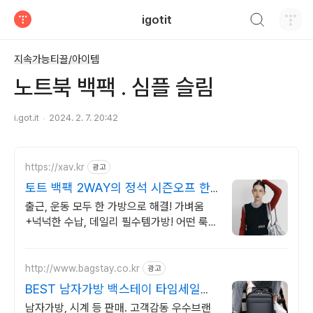
검색하기
igotit
티스토리
지속가능티끌/아이템
노트북 백팩 . 심플 슬림
i.got.it
2024. 2. 7. 20:42
https://xav.kr
광고
토트 백팩 2WAY의 정석 시즌오프 한
정~80%OFF
출근, 운동 모두 한 가방으로 해결! 가벼움
+넉넉한 수납, 데일리 필수템가방! 어떤 룩에
도 자연스럽게 녹아드는 만능템! 보부상들의
원픽! xav!
http://www.bagstay.co.kr
광고
BEST 남자가방 백스테이 타임세일중
최대 79%할인!
남자가방, 시계 등 판매. 고객감동 우수브랜