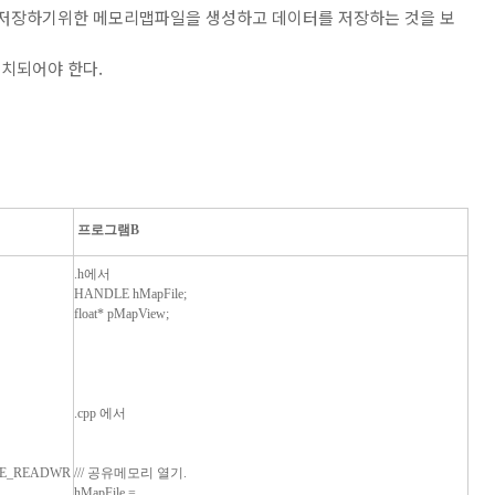
개를 저장하기위한 메모리맵파일을 생성하고 데이터를 저장하는 것을 보
일치되어야 한다.
프로그램B
.h에서
HANDLE hMapFile;
float* pMapView;
.cpp 에서
AGE_READWR
/// 공유메모리 열기.
hMapFile =