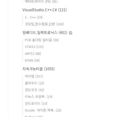
메타트레이더 코딩
(81)
VisualStudio.C++.C#
(121)
C . C++
(34)
코딩팁,함수활용,단편
(160)
임베디드.일렉트로닉스
(401)
PCB 솔더링 알티움
(36)
STM32
(133)
nRF52
(88)
EFM8
(36)
지속가능티끌
(1055)
아이템
(357)
클라우드
(22)
윈도우즈
(42)
리눅스.우분투.
(19)
안드로이드
(10)
Xcode. 아이폰.맥북.
(23)
Python
(46)