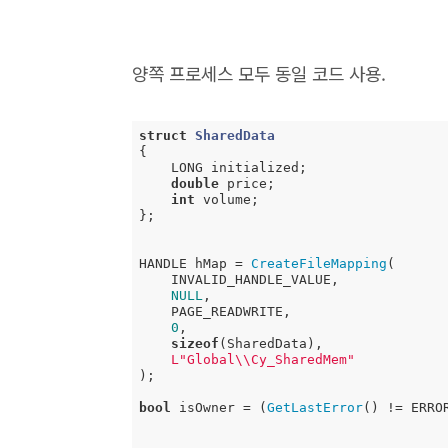
양쪽 프로세스 모두 동일 코드 사용.
struct
SharedData
{
    LONG initialized;

double
 price;

int
 volume;

};

HANDLE hMap = 
CreateFileMapping
(

    INVALID_HANDLE_VALUE,

NULL
,

    PAGE_READWRITE,

0
,

sizeof
(SharedData),

L"Global\\Cy_SharedMem"
);

bool
 isOwner = (
GetLastError
() != ERROR