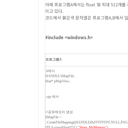
아래 프로그램A에서는 float 형 최대 512
이고 있다.
코드에서 붉은색 문자열은 프로그램A,B에서 
#include <windows.h>
프로그램A
.h에서
HANDLE hMapFile;
float* pMapView;
.cpp 에서
///공유메모리 생성.
hMapFile =
::CreateFileMapping((HANDLE)0xFFFFFFFF,NULL,P
ITE,0,sizeof(float)*512,"
Share_MyMemory
");