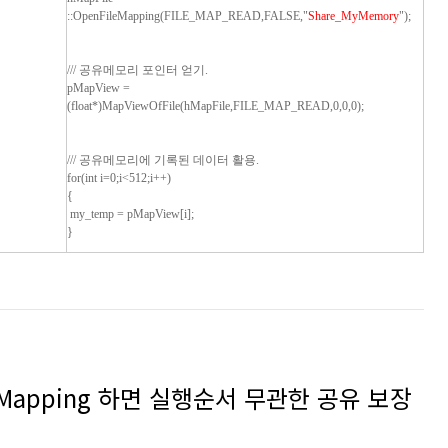
::OpenFileMapping(FILE_MAP_READ,FALSE,"
Share_MyMemory
");
/// 공유메모리 포인터 얻기.
pMapView =
(float*)MapViewOfFile(hMapFile,FILE_MAP_READ,0,0,0);
/// 공유메모리에 기록된 데이터 활용.
for(int i=0;i<512;i++)
{
my_temp = pMapView[i];
}
leMapping 하면 실행순서 무관한 공유 보장