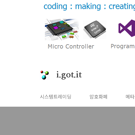
본문 바로가기
i.got.it
시스템트레이딩
암호화폐
메타