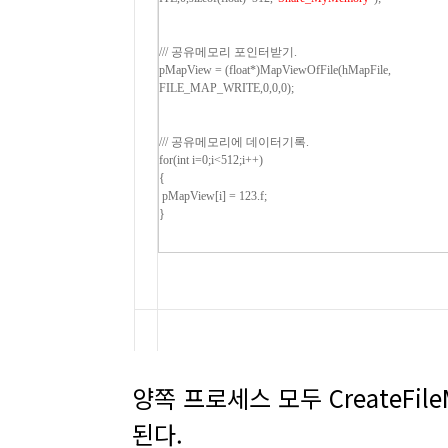
/// 공유메모리 포인터받기.
pMapView = (float*)MapViewOfFile(hMapFile,
FILE_MAP_WRITE,0,0,0);
/// 공유메모리에 데이터기록.
for(int i=0;i<512;i++)
{
pMapView[i] = 123.f;
}
양쪽 프로세스 모두 CreateFi
된다.