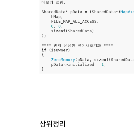
메모리 맵핑.

SharedData* pData = (SharedData*)
MapVi
    hMap,

    FILE_MAP_ALL_ACCESS,

0
, 
0
,

sizeof
(SharedData)

);

if
 (isOwner)

{

ZeroMemory
(pData, 
sizeof
(SharedData
    pData->initialized = 
1
;

}
상위정리