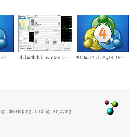
메타트레이더 4. MQL 커뮤니티 로그인 설정하기.
메타트레이더. Symbol contract specification.
메타트레이더. MQL4. OrderSend error 130. 해결방법.
 : developing : trading : enjoying