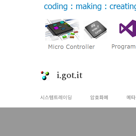
본문 바로가기
i.got.it
시스템트레이딩
암호화폐
메타