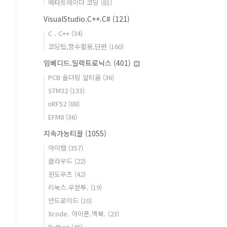
메타트레이더 코딩
(81)
VisualStudio.C++.C#
(121)
C . C++
(34)
코딩팁,함수활용,단편
(160)
임베디드.일렉트로닉스
(401)
PCB 솔더링 알티움
(36)
STM32
(133)
nRF52
(88)
EFM8
(36)
지속가능티끌
(1055)
아이템
(357)
클라우드
(22)
윈도우즈
(42)
리눅스.우분투.
(19)
안드로이드
(10)
Xcode. 아이폰.맥북.
(23)
Python
(46)