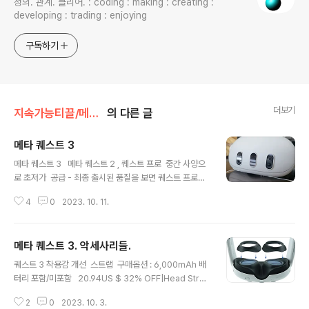
정의. 관계. 클리어. : coding : making : creating :
developing : trading : enjoying
구독하기
더보기
지속가능티끌/메타버스. VR.AR.MR.XR
의 다른 글
메타 퀘스트 3
글 내용
메타 퀘스트 3 메타 퀘스트 2 , 퀘스트 프로 중간 사양으
로 초저가 공급 - 최종 출시된 품질을 보면 퀘스트 프로보
다 더 좋은데? 출시 : 2023년 10월 10일. 가격 : 69만원
4
0
2023. 10. 11.
(128G Byte) / 89만원 (512GByte) 퀘스트 3 주요 특
징 항목사양비고렌즈팬케이크 렌즈 비교 : 퀘스트2 프레
넬 렌즈 대비 압도적으로 스윗스팟을 넓혀준다.시야각 가
메타 퀘스트 3. 악세사리들.
로 110도, 세로 96도가로 110도는 현재시점(2023.10.0
글 내용
8) 최고 품질. 디스플레이 해상도눈 한쪽당 2064 x 220
퀘스트 3 착용감 개선 스트랩 구매옵션 : 6,000mAh 배
8퀘스트 프로보다 더 좋음. 디스플레이 주사율 90Hz , 12
터리 포함/미포함 20.94US $ 32% OFF|Head Strap
0Hz 퀘스트 프로보다 더 좋음. 패스스루 카메라 듀얼 칼라
with 6000mAh Battery for Meta/Oculus Quest 3
카메라. 비교 : 퀘스트 프로는 듀얼 흑백기반으로 촬영된 것
2
0
2023. 10. 3.
,Adjustable and ComfortablElite Strap Enhanced