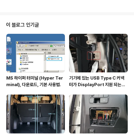
에 중앙의 칼라 카메..
SupportSmarter Shopping, Better Living! Aliexp
ress.comwww.aliexpress.com 6,000mAh 배터리
포함. 42.58US $ 50% OFF|For Meta Oculus Que
st 3 Adjustable VR Head Strap Accessories Rec
이 블로그 인기글
hargeable Face Pressure Free Head Strap 600
0mASmarter Sh..
MS 하이퍼 터미널 (Hyper Ter
기기에 있는 USB Type C 커넥
minal), 다운로드, 기본 사용법.
터가 DisplayPort 지원 되는지
확인방법