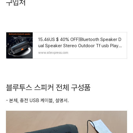
구입처
15.46US $ 40% OFF|Bluetooth Speaker D
ual Speaker Stereo Outdoor Tf usb Playb
ack Fm Voice Broadcasting Portable Sub
www.aliexpress.com
woofer Wireles
블루투스 스피커 전체 구성품
- 본체, 충전 USB 케이블, 설명서.