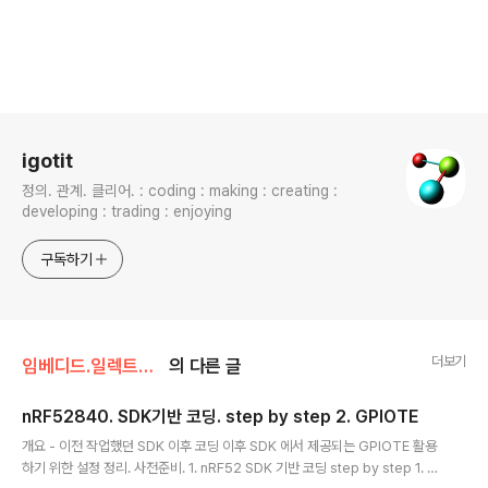
로그 정보
igotit
정의. 관계. 클리어. : coding : making : creating :
developing : trading : enjoying
구독하기
더보기
임베디드.일렉트로닉스/nRF52
의 다른 글
nRF52840. SDK기반 코딩. step by step 2. GPIOTE
글 내용
개요 - 이전 작업했던 SDK 이후 코딩 이후 SDK 에서 제공되는 GPIOTE 활용
하기 위한 설정 정리. 사전준비. 1. nRF52 SDK 기반 코딩 step by step 1. ht