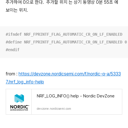
추가하여 0으로 한다. 추가할 위치 는 상기 동영상 0분 55초 에
보이는 위치.
#
ifndef
 NRF_FPRINTF_FLAG_AUTOMATIC_CR_ON_LF_ENABLED
#
define
 NRF_FPRINTF_FLAG_AUTOMATIC_CR_ON_LF_ENABLED 0
#
endif
from :
https://devzone.nordicsemi.com/f/nordic-q-a/5333
7/nrf_log_info-help
NRF_LOG_INFO() help - Nordic DevZone
devzone.nordicsemi.com