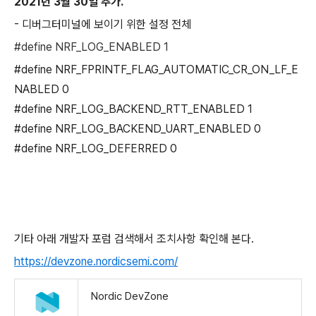
2021년 3월 30일 추가.
- 디버그터미널에 보이기 위한 설정 전체
#define NRF_LOG_ENABLED 1
#define NRF_FPRINTF_FLAG_AUTOMATIC_CR_ON_LF_E
NABLED 0
#define NRF_LOG_BACKEND_RTT_ENABLED 1
#define NRF_LOG_BACKEND_UART_ENABLED 0
#define NRF_LOG_DEFERRED 0
기타 아래 개발자 포럼 검색해서 조치사항 확인해 본다.
https://devzone.nordicsemi.com/
Nordic DevZone