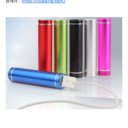
판매처 :
https://coupa.ng/bgjfLI