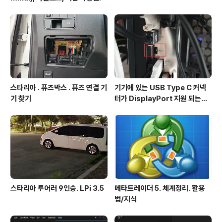
스타리아 . 퓨즈박스 . 퓨즈 연결 기
기기에 있는 USB Type C 커넥
기 찾기
터가 DisplayPort 지원 되는지
확인방법
스타리아 투어러 9인승. LPi 3.5
메타트레이더 5. 체계정리. 활용
법/지식