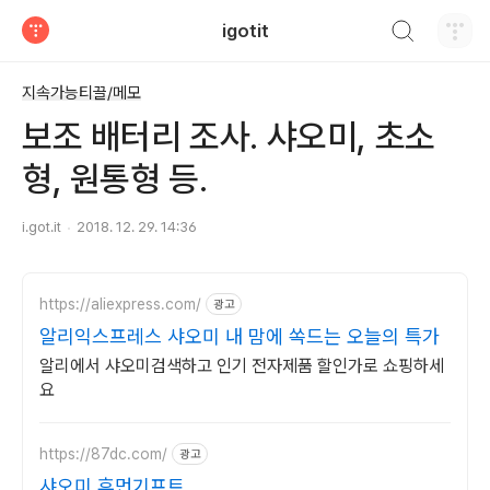
검색하기
igotit
티스토리
지속가능티끌/메모
보조 배터리 조사. 샤오미, 초소
형, 원통형 등.
i.got.it
2018. 12. 29. 14:36
https://aliexpress.com/
광고
알리익스프레스 샤오미 내 맘에 쏙드는 오늘의 특가
알리에서 샤오미검색하고 인기 전자제품 할인가로 쇼핑하세
요
https://87dc.com/
광고
샤오미 휴먼기프트