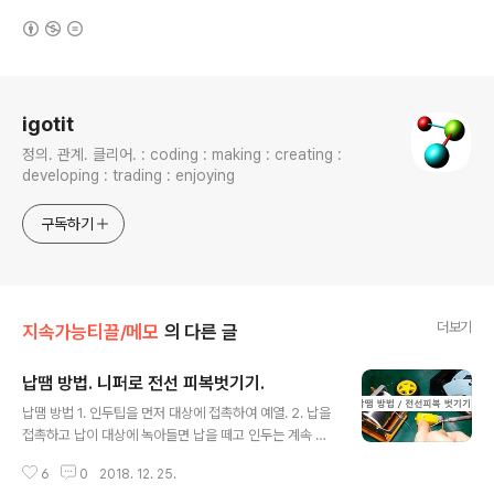
(새창열림)
로그 정보
igotit
정의. 관계. 클리어. : coding : making : creating :
developing : trading : enjoying
구독하기
더보기
지속가능티끌/메모
의 다른 글
납땜 방법. 니퍼로 전선 피복벗기기.
글 내용
납땜 방법 1. 인두팁을 먼저 대상에 접촉하여 예열. 2. 납을
접촉하고 납이 대상에 녹아들면 납을 떼고 인두는 계속 접
촉(3~4초 대상의 금속면적 마다 다름)하고 있다가 인두 뗀
6
0
2018. 12. 25.
다. 니퍼로 전선피복 벗기기 니퍼로 전선피복 찝듯이 문 상