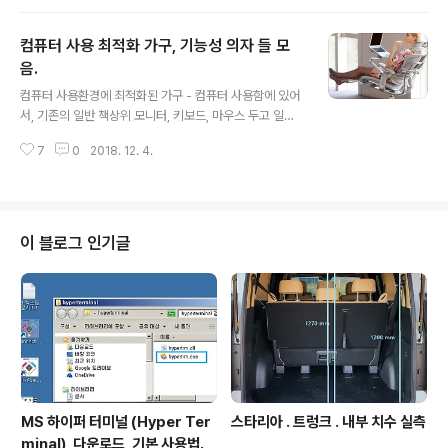
태에서 당겨 벗긴다. 연관 납땜 인두 . 온도조절기 내장 , 만
원도 안함 인두 팁 가격에 인두기 장만 가능. - 온도 조절기
컴퓨터 사용 최적화 가구, 기능성 의자 들 모
내장. - 초특가 가격. http://s.click.aliexpress.com/e/
ls9Y4wUg US $3.65 31% OFF|60 w/80 w 전기 납
음.
글 내용
땜 인두 온도 조절 가능 220 v 110 v 용접 솔더 철 재 작..
컴퓨터 사용환경에 최적화된 가구 - 컴퓨터 사용함에 있어
igotit.tistory.com 첫글등록 : 2018년 12월 25일. 최종
서, 기존의 일반 책상위 모니터, 키보드, 마우스 두고 일반
수정 : 본글단축주소 : https://igoti..
의자에 앉아서 작업하는 스타일이 아닌 것들. Droian Wo
7
0
2018. 12. 4.
rkstation from here (한국업체) ELEMENTO7 from
here (AliExpress) Netsurfer Computer Chair PC
E Personal Computing Environments 이름은 먼지
모름. 컨셉 디자인 같기도 하고. from here Surf Chair
Daybed Gadget Eclipse Office Partitioning Syst
이 블로그 인기글
em iClubby workstation from here Altwork stati
on - 제조사 : https://altwork.com/ - Altwo..
MS 하이퍼 터미널 (Hyper Ter
스타리아 . 트렁크 . 내부 치수 실측
minal), 다운로드, 기본 사용법.