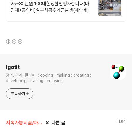
25~30만원 100대한정할인행사합니다(마
감재+공임비)일부차종추가금발생(예약제)
(새창열림)
로그 정보
igotit
정의. 관계. 클리어. : coding : making : creating :
developing : trading : enjoying
구독하기
더보기
지속가능티끌/아이템
의 다른 글