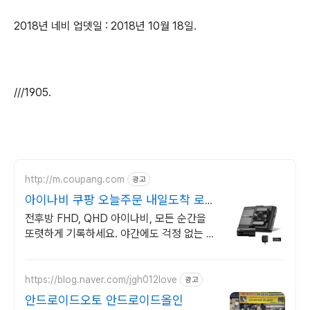
2018년 네비 업뎃일 : 2018년 10월 18일.
///1905.
http://m.coupang.com
광고
아이나비 쿠팡 오늘주문 내일도착 로켓
배송
전후방 FHD, QHD 아이나비, 모든 순간을
또렷하게 기록하세요. 야간에도 걱정 없는 선
명함! 소중한 차량을 위한 고화질 녹화를 경
험해보세요.
https://blog.naver.com/jgh012love
광고
안드로이드오토 안드로이드올인