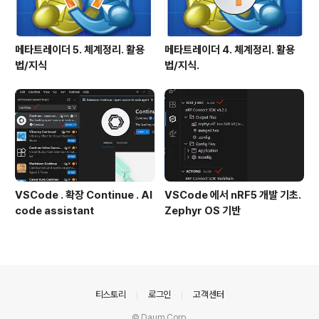
메타트레이더 5. 체계정리. 활용
메타트레이더 4. 체계정리. 활용
법/지식
법/지식.
VSCode . 확장 Continue . AI
VSCode 에서 nRF5 개발 기초.
code assistant
Zephyr OS 기반
의안내
티스토리
로그인
고객센터
© Daum Corp.