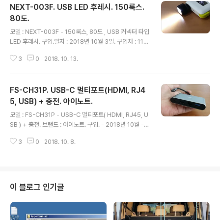
NEXT-003F. USB LED 후레시. 150룩스.
80도.
글 내용
모델 : NEXT-003F - 150룩스, 80도 , USB 커넥터 타입
LED 후레시. 구입.일자 : 2018년 10월 3일. 구입처 : 11번
가. 가격 : 4,000원. 사양. - 150 룩스. ( 통상 폰의 플래시
3
0
2018. 10. 13.
라이트 50룩스 대비 3배 밝기)- 조명각 : 80도.(넓은편
임,)- 색온도 : 4,000k (백색계열)- 소비전류 : 1W ( 5V 2
50mA). 3000mA 5V 배터리에 연결한 경우 연속 7시간
FS-CH31P. USB-C 멀티포트(HDMI, RJ4
사용가능.- 수명 : 3만 시간. (연속 3년 6개월 정도) 패키
지. 제품 사진. 활용예.- 보조배터리에 연결예. - 자전거 장
5, USB) + 충전. 아이노트.
글 내용
착예. - 보조배터리( OH-HO PW01) 에 연결해본것. ///1
모델 : FS-CH31P - USB-C 멀티포트( HDMI, RJ45, U
897
SB ) + 충전. 브랜드 : 아이노트. 구입. - 2018년 10월 -
가격 : 44,000원. - 구입처 : 11번가. 패키지. 구성품. 메뉴
3
0
2018. 10. 8.
얼. 커넥션 부, 사이즈. - 왼쪽부터 외부 전원 공급용 USB-
C 커넥터, HDMI, RJ-45(이더넷), USB 3.0 기기연결. -
노트9 와 크기 비교. 구입하고나서 활용하다 보니 입출력
포트가 충분치 않다. 이후 구입시에는 아래 제품처럼 입출
력 포트 충분히 많은걸로 구하는게 훨씬 유리함. 아이노트
이 블로그 인기글
USB C타입 10in1 멀티포트 허브 FS-CH55P COUPA
NG www.coupang.com 연관 맥북 . USB-C 멀티 포트
연결 . HDMI , 유선랜 , USB , 전원공급 ..