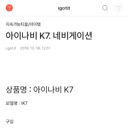
검색하기
igotit
티스토리
지속가능티끌/아이템
아이나비 K7. 네비게이션
i.got.it
2018. 10. 18. 12:51
상품명 : 아이나비 K7
모델명 : IK7
구입