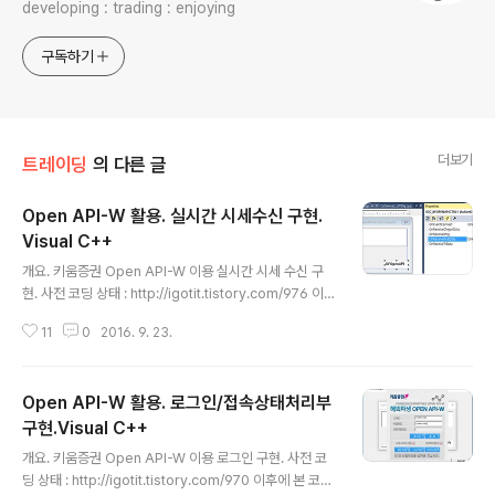
developing : trading : enjoying
구독하기
더보기
트레이딩
의 다른 글
Open API-W 활용. 실시간 시세수신 구현.
Visual C++
글 내용
개요. 키움증권 Open API-W 이용 실시간 시세 수신 구
현. 사전 코딩 상태 : http://igotit.tistory.com/976 이후
에 본 코드 작업 이뤄져야함. 요약 - OpenAPI-W에서의
11
0
2016. 9. 23.
실시간 시세수신 처리 흐름 . 1. Tr code opt10001(현재
가) 또는 opc10001~5(챠트) 또는 opt10005(복수종목
조회) 를 함수 CommRqData 의 인자로 하여 호출하면
Open API-W 활용. 로그인/접속상태처리부
해당종목의 실시간시세수신받을 수 있다. 2. 상기1 시점 이
후 시세수신 이벤트 OnReceiveRealData 발생하며, 본
구현.Visual C++
글 내용
이벤트 핸들러 내에서 실시간 시세 데이터 확보. 3. 실시간
개요. 키움증권 Open API-W 이용 로그인 구현. 사전 코
수신해제 함수 : DisconnectRealData(화면번호) 상세.
딩 상태 : http://igotit.tistory.com/970 이후에 본 코드
단계1. 실시간 시세 이벤트 핸들러 추가. KFOpen..