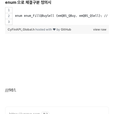
enum 으로 체결구분 정의시
enum enum_FillQBuySell {emQBS_QBuy, emQBS_QSell};
CyFinAPI_Global.h
hosted with ❤ by
GitHub
view raw
///981.
https://jungsg.com