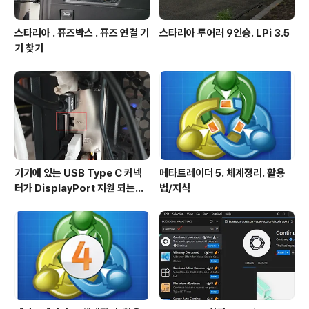
스타리아 . 퓨즈박스 . 퓨즈 연결 기
스타리아 투어러 9인승. LPi 3.5
기 찾기
기기에 있는 USB Type C 커넥
메타트레이더 5. 체계정리. 활용
터가 DisplayPort 지원 되는지
법/지식
확인방법