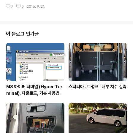
작업 이뤄져야함. 구현사항개요. 1. CommConnect() 함
7
0
2016. 9. 21.
수 호출하면 API-W 내장되어있는 로그인 창 뜨며 키보드
로 기록하는 방식만 제공됨. - 즉, 코드에 아이디, 비번 기록
해두고 프로그램 실행만으로 자동 로그인까지 달성되는 기
능 지원되지 않음. 2.이벤트 핸들러 추가하여 상기1의 처리
이후 로그인 처리결과 이벤트 처리함. 상세 처리1. 로그인
이 블로그 인기글
함수 호출. 함수 InitDevice내에서 CommConnect() 함
수 호출되게 함. 처리2. 연결정보이벤트 핸들러 등록 및 처
리 코드 추가. 이벤트 핸들러 추가.상기과정에서 추가된 핸
들러 부분에 아래 처럼 처..
MS 하이퍼 터미널 (Hyper Ter
스타리아 . 트렁크 . 내부 치수 실측
minal), 다운로드, 기본 사용법.