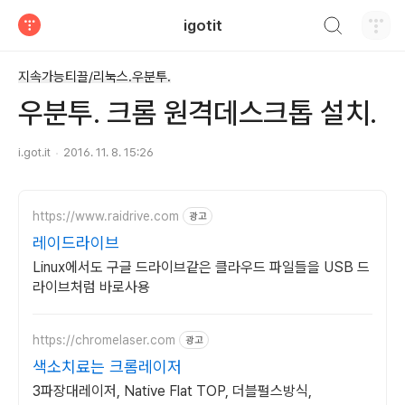
검색하기
igotit
티스토리
지속가능티끌/리눅스.우분투.
우분투. 크롬 원격데스크톱 설치.
i.got.it
2016. 11. 8. 15:26
https://www.raidrive.com
광고
레이드라이브
Linux에서도 구글 드라이브같은 클라우드 파일들을 USB 드
라이브처럼 바로사용
https://chromelaser.com
광고
색소치료는 크롬레이저
3파장대레이저, Native Flat TOP, 더블펄스방식,