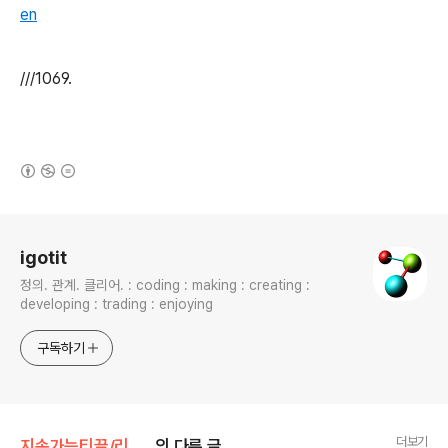
en
///1069.
(새창열림)
로그 정보
igotit
정의. 관계. 클리어. : coding : making : creating :
developing : trading : enjoying
구독하기
더보기
지속가능티끌/리눅스.우분투.
의 다른 글