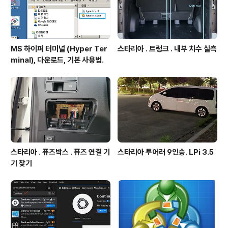
MS 하이퍼 터미널 (Hyper Ter
스타리아 . 트렁크 . 내부 치수 실측
minal), 다운로드, 기본 사용법.
스타리아 . 퓨즈박스 . 퓨즈 연결 기
스타리아 투어러 9인승. LPi 3.5
기 찾기