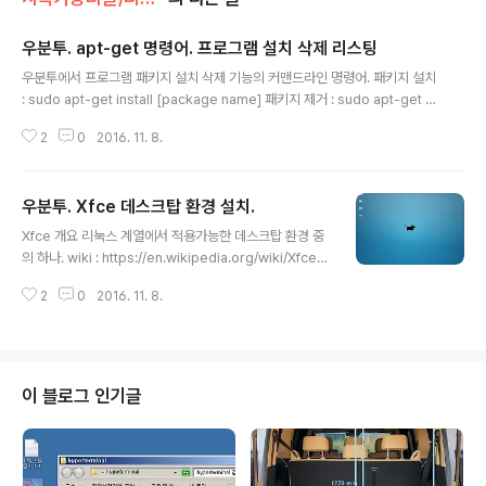
우분투. apt-get 명령어. 프로그램 설치 삭제 리스팅
글 내용
우분투에서 프로그램 패키지 설치 삭제 기능의 커맨드라인 명령어. 패키지 설치
: sudo apt-get install [package name] 패키지 제거 : sudo apt-get r
emove [package name] 설정은 제거되지 않음. 패키지 제거하면서 설정까
2
0
2016. 11. 8.
지 제거 : sudo apt-get --purge remove [package name] 패키지인덱
스 업데이트 : sudo apt-get update - 우분투 apt가 관리하는 패키지들의
DataBase 인덱스 업데이트. 패키지 업그레이드 : sudo apt-get upgrade
우분투. Xfce 데스크탑 환경 설치.
- 패키지들을 모두 최신판으로 업그레이드. 설치된 패키지 확인하기 예 : apt li
글 내용
st --installed : grep python - 패키지 이름에 부분적..
Xfce 개요 리눅스 계열에서 적용가능한 데스크탑 환경 중
의 하나. wiki : https://en.wikipedia.org/wiki/Xfce X
fce 설치. 우분투 버전 16에 Xfce 설치. terminal 창에서
2
0
2016. 11. 8.
아래구문 실행. sudo apt-get install xfce4 Xfce 설치
하고 나면 로그인 시에 "테스크탑 환경"을 선택할 수 있다.
우분투기본 혹은 Xfce 등 설치된 데스크탑환경 수만큼 보
인다. 아래 화면은 위 로그인에서 Xfce 데스크탑 환경 선
택하고 로그인 했을 때 보이는 화면. ///1067.
이 블로그 인기글