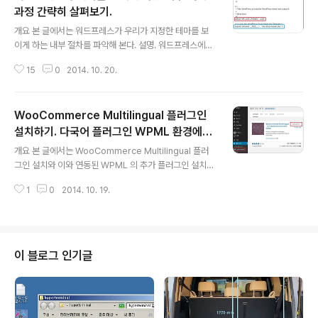
과정 간략히 살펴보기.
글 내용
개요 본 글에서는 워드프레스가 우리가 지정한 테마를 보
이게 하는 내부 절차를 파악해 본다. 설명. 워드프레스에서
는 우리가 만든 테마를 어떤 내부 과정을 거쳐 보이게 하는
15
0
2014. 10. 20.
지 궁금하다. 테마의 예로 http://igotit.tistory.com/85)
에서 만들었던 가장 간단한 테마를 보자. 위 주소에서 만들
었던 테마는 style.css, index.php 파일 2개로 만든 초
WooCommerce Multilingual 플러그인
간단 테마였고, 테마의 index.php 에는 아래 처럼 달랑 t
ext만 기록했었고(php코드도 아니고, html도 아님.), 테
설치하기. 다국어 플러그인 WPML 환경에서
글 내용
마 만들기 시험중. 테마명 igotit Skeleton 이것이 웹에서
우커머스 사용시
개요 본 글에서는 WooCommerce Multilingual 플러
보일 때는 아래처럼 보였었다. 위 사이트를 보면서 -> 사이
그인 설치와 이와 연동된 WPML 의 추가 플러그인 설치과
트의 루트로 접속했는데 왜 테마폴더의 index.php가 보
정을 정리한다. 설명. 워드프레스에서 다국어 구축용 플러
이지? 이런 의문이 ..
1
0
2014. 10. 19.
그인 WPML 설치하였고, 동시에 WooCommerce 를
설치하여 숍을 구축하려고 하는 경우 WooCommerce
에서도 다국어 지원 설정을 세밀하게 하기 위한 WooCo
mmerce Multilingual 이라는 플러그인을 추가 설치한
다. 섬세하다는 말은 사용법이 복잡하다는 말과 같다. 이것
이 블로그 인기글
을 설치하지 않아도 우커머스에서 다국어 설정은 가능함.
이 플러그인은 설명서를 꼼꼼히 보면서 설정 진행해야 가
능. 직관적이질 못함. WooCommerce Multilingual 사
용자 설명서 -> http://wpml.org/documenta..