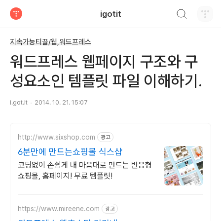
검색하기
igotit
티스토리
지속가능티끌/웹,워드프레스
워드프레스 웹페이지 구조와 구
성요소인 템플릿 파일 이해하기.
i.got.it
2014. 10. 21. 15:07
http://www.sixshop.com
광고
6분만에 만드는쇼핑몰 식스샵
코딩없이 손쉽게 내 마음대로 만드는 반응형
쇼핑몰, 홈페이지! 무료 템플릿!
https://www.mireene.com
광고