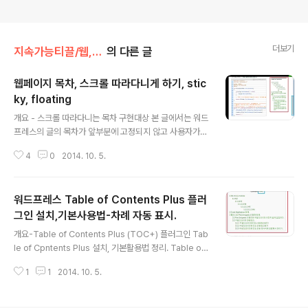
더보기
지속가능티끌/웹,워드프레스
의 다른 글
웹페이지 목차, 스크롤 따라다니게 하기, stic
ky, floating
글 내용
개요 - 스크롤 따라다니는 목차 구현대상 본 글에서는 워드
프레스의 글의 목차가 앞부분에 고정되지 않고 사용자가
브라우저 스크롤 해도 차례가 따라 다니도록 구현한다. 필
4
0
2014. 10. 5.
요성 웹사이트에 게시된 1페이지 문서의 길이가 길고, 헤딩
부가된 제목이 여러 개 있는 문서는 차례를 보여주면 매우
유용하다. 통상 문서의 첫 부분에 고정된 차례가 제시 되는
워드프레스 Table of Contents Plus 플러
경우가 많으나(아래 그림), 사용자가 웹브라우저를 아래로
스크롤 하면 차례는 보이지 않게된다. 문서 내에서 다른 부
그인 설치,기본사용법-차례 자동 표시.
글 내용
분으로 찾아가려면 다시 문서의 상단으로 와서 차례를 보
개요-Table of Contents Plus (TOC+) 플러그인 Tab
고 찾아가야 한다. 안 좋다. 위 문제를 해결하기 위하여 본
le of Cpntents Plus 설치, 기본활용법 정리. Table of
글에서는 차례를 사이드바의 위젯에 배치하고 스크롤을 따
Cpntents Plus 플러그인 기능 : 워드프레스로 작성한 글
라다니게 구현한다. 사용자가 스크롤 해도 차례는 계속 보
1
1
2014. 10. 5.
의 헤딩(h1, h2, h3,...,h6) 을 자동 검출하여 차례를 만들
이므로 문서내의 다른 곳으로 찾아..
어 준다. 차례를 표현하는 영역은 문서 내용중에도 가능하
고, 위젯에도 표현가능하다. 플러그인 URL : https://wor