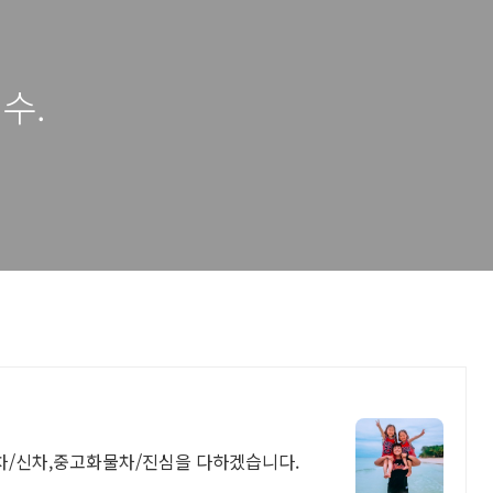
수.
차/신차,중고화물차/진심을 다하겠습니다.