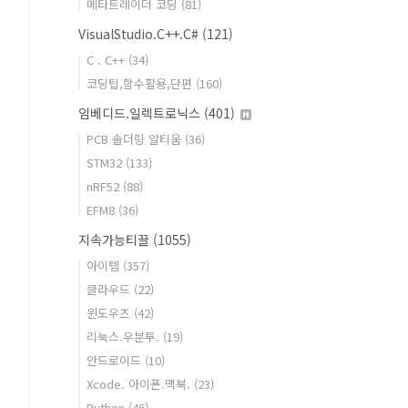
메타트레이더 코딩
(81)
VisualStudio.C++.C#
(121)
C . C++
(34)
코딩팁,함수활용,단편
(160)
임베디드.일렉트로닉스
(401)
PCB 솔더링 알티움
(36)
STM32
(133)
nRF52
(88)
EFM8
(36)
지속가능티끌
(1055)
아이템
(357)
클라우드
(22)
윈도우즈
(42)
리눅스.우분투.
(19)
안드로이드
(10)
Xcode. 아이폰.맥북.
(23)
Python
(46)