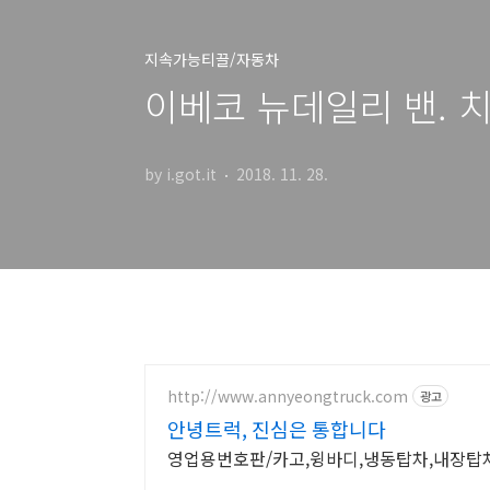
지속가능티끌/자동차
이베코 뉴데일리 밴. 치
by i.got.it
2018. 11. 28.
http://www.annyeongtruck.com
광고
안녕트럭, 진심은 통합니다
영업용번호판/카고,윙바디,냉동탑차,내장탑