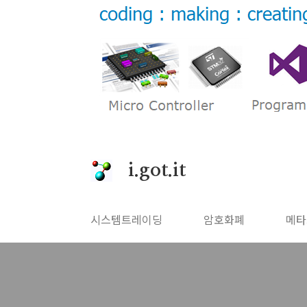
본문 바로가기
i.got.it
시스템트레이딩
암호화폐
메타