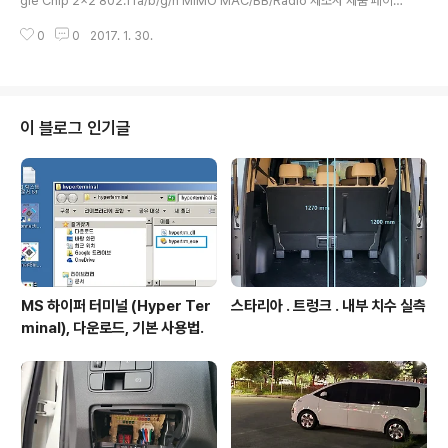
gle Chip 2x2 802.11a/b/g/n MIMO MAC/BB/Radio 제조사 제품 페이지
32Byt..
: https://www.qualcomm.com/products/ar6004데이터 시트 : https://
0
0
2017. 1. 30.
www.qualcomm.com/documents/ar6004-datasheet ///1198.
이 블로그 인기글
MS 하이퍼 터미널 (Hyper Ter
스타리아 . 트렁크 . 내부 치수 실측
minal), 다운로드, 기본 사용법.