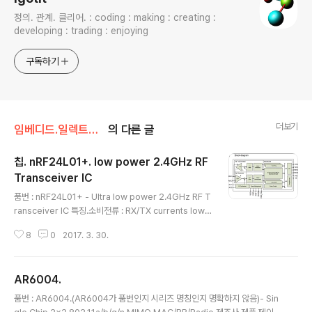
정의. 관계. 클리어. : coding : making : creating :
developing : trading : enjoying
구독하기
더보기
임베디드.일렉트로닉스
의 다른 글
칩. nRF24L01+. low power 2.4GHz RF
Transceiver IC
글 내용
품번 : nRF24L01+ - Ultra low power 2.4GHz RF T
ransceiver IC 특징.소비전류 : RX/TX currents lowe
r than 14mA, a sub μA power down mode작동전
8
0
2017. 3. 30.
압 : 1.9V ~ 3.6VSPI : 10Mbps무선속도 : 250kbps, 1
Mbps and 2Mbps on-air data-rate options변조방
식 : GFSK Enhanced ShockBurst™ hardware prot
AR6004.
ocol accelerator Automatic packet assembly (P
글 내용
reamble, Address, CRC)Automatic packed dete
품번 : AR6004.(AR6004가 품번인지 시리즈 명칭인지 명확하지 않음)- Sin
ction and validationDynamic payload length, 1 to