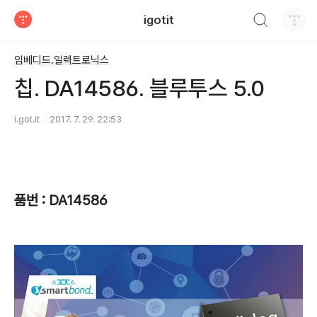
검색하기
igotit
티스토리
임베디드.일렉트로닉스
칩. DA14586. 블루투스 5.0
i.got.it
2017. 7. 29. 22:53
품번 : DA14586