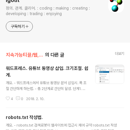
igotit
정의. 관계. 클리어. : coding : making : creating :
developing : trading : enjoying
구독하기
더보기
지속가능티끌/웹,워드프레스
의 다른 글
워드프레스. 유튜브 동영상 삽입. 크기조절. 쉽
게.
글 내용
개요. - 워드프레스에서 유튜브 동영상 문서 삽입시. 폭 조
절 간단하게 하는법. - 총 2단계로 간단히 달성. 단계1. 유
튜브 동영상 url 복사.- 워드 프레스 에 삽입할 유튜브 동영
4
0
2018. 2. 10.
상 의 브라우저의 주소창에서 주소 복사. 단계2. 워드프레
스 편집기의 Insert -> Media 에 붙여넣고. 폭 조절.메뉴
Insert -> Media (아래그림) 상기 Media 클릭 하여 뜬
robots.txt 작성법.
창(아래그림)에서, 1. 상기 단계1에서 복사한 주소 붙여넣
글 내용
기. (아래 그림 )2. 크기 지정 . 폭을 780 기록하고 높이 부
개요. - robots.txt 검색로봇이 웹사이트에 접근시 제어 규약 robots.txt 작성
분 마우스로 클릭하면 자동으로 높이 값도 변경된다. (아래