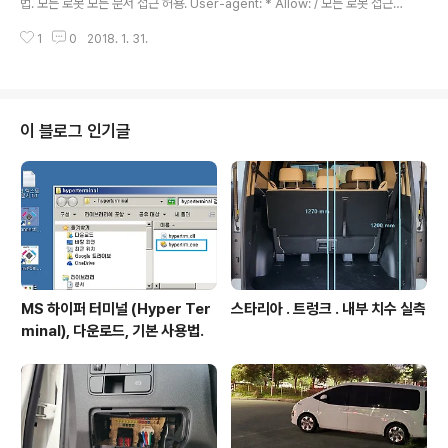
법. 모든 로봇 모든 문서 접근 허용. User-agent: * Allow: / 모든 로봇 접근
그림) 기타 유튜브 동영상 표시 옵션 설정하는법. 3. 상기
금지. User-agent: * Disallow: / 모든 로봇 특정 폴더 접근 금지. - 접근금지
동일창의 탭 Embed 에서(아래그림 파란색 박스). 3.1 주
1
0
2018. 1. 31.
폴더를모두 나열하면 된다. User-agent: * Disallow: /tmp/Disallow: /tes
소뒤에 ?rel=0&s..
t/ 모든 로봇 특정파일 접근차단. User-agent: * Disallow: /tmp/index.ht
m 구문 조합예.User-agent: * Disallow: /tmp/index.htmDisallow: /tes
t/ ///1627.
이 블로그 인기글
MS 하이퍼 터미널 (Hyper Ter
스타리아 . 트렁크 . 내부 치수 실측
minal), 다운로드, 기본 사용법.