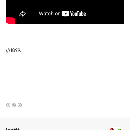
///1899.
(새창열림)
로그 정보