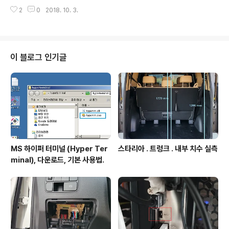
k.co.kr/shop/goods/goods_view.php?goodsno
2
0
2018. 10. 3.
=3048&category=011005판매가격 : 45,000원. 실
구매가격 : 38,000원. (할인 : 펀픽앱 설치 5천원할인 +
페이코결제 포인트 2천원) 무료 사은품 : 시가잭 USB 고속
충전기 . 패키지 구성품. 사양.전원입력 커넥터 : USB-C입
력 규격: 5V 2A, 9V 1.67A 최대 충전전력 : 10W출력 : 5
이 블로그 인기글
V 1.5A, 9V 1.2A무게 : 98g 사이즈 : 70mm x 116mm.
거치가능 폰 사이즈 : 가로 78mm 이내 모두 거치 가능. 장
착예. 차량송..
MS 하이퍼 터미널 (Hyper Ter
스타리아 . 트렁크 . 내부 치수 실측
minal), 다운로드, 기본 사용법.