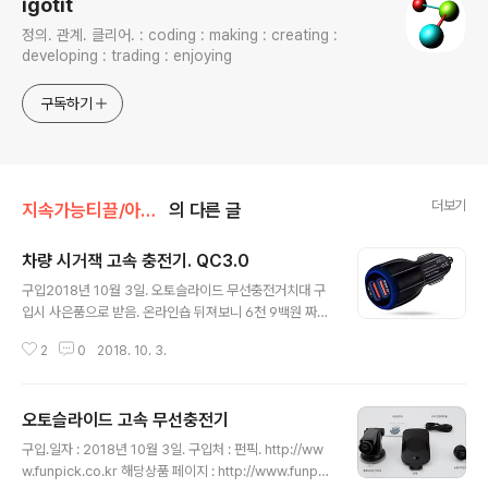
igotit
정의. 관계. 클리어. : coding : making : creating :
developing : trading : enjoying
구독하기
더보기
지속가능티끌/아이템
의 다른 글
차량 시거잭 고속 충전기. QC3.0
글 내용
구입2018년 10월 3일. 오토슬라이드 무선충전거치대 구
입시 사은품으로 받음. 온라인숍 뒤져보니 6천 9백원 짜리
였음 -> https://coupa.ng/bgjbty 사양 입력 : 12V ~ 2
2
0
2018. 10. 3.
4V , 시거잭 플러그. 출력 USB1 : 5V 3.1A, 9V 2A, 12V
1.67AUSB2 : 5V 3.1A QC3.0 은 USB1 에서만 지원되
므로 고속 충전하려면 USB1 에 연결. ///1894
오토슬라이드 고속 무선충전기
글 내용
구입.일자 : 2018년 10월 3일. 구입처 : 펀픽. http://ww
w.funpick.co.kr 해당상품 페이지 : http://www.funpic