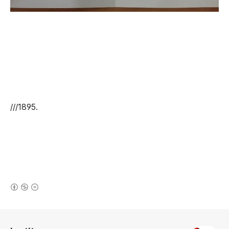
///1895.
(새창열림)
로그 정보