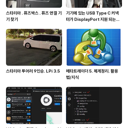
스타리아 . 퓨즈박스 . 퓨즈 연결 기
기기에 있는 USB Type C 커넥
기 찾기
터가 DisplayPort 지원 되는지
확인방법
스타리아 투어러 9인승. LPi 3.5
메타트레이더 5. 체계정리. 활용
법/지식