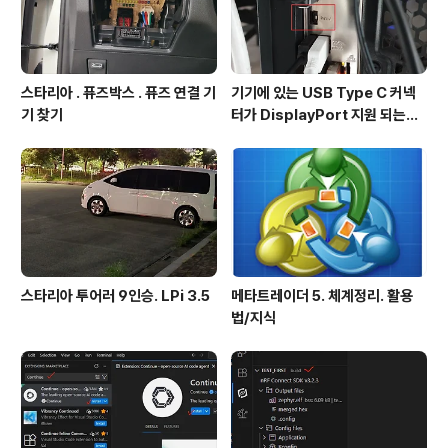
스타리아 . 퓨즈박스 . 퓨즈 연결 기
기기에 있는 USB Type C 커넥
기 찾기
터가 DisplayPort 지원 되는지
확인방법
스타리아 투어러 9인승. LPi 3.5
메타트레이더 5. 체계정리. 활용
법/지식