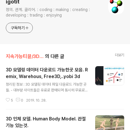
igotit
정의. 관계. 클리어. : coding : making : creating :
developing : trading : enjoying
구독하기
더보기
지속가능티끌/3D 모델링
의 다른 글
3D 모델링 데이터 다운로드 가능한곳 모음. R
emix, Warehous, Free3D,..yobi 3d
글 내용
정리된 정보 : 3D 모델링 데이터 파일 다운로드 가능한 곳
들. - 대부분 사이트들은 유료로 판매되며 동시에 무료로
다운로드 가능한 아이템들도 있다. Remix 3D - MS사에
5
0
2019. 10. 28.
서 운영하는 무료 3D 라이브러리. - 그림판 3D, 3D 뷰어
프로그램에서는 직접 연동가능. - 현재(2018년 12월)모
델링 품질들이 어째 다 초딩 습작같음. 주소 : https://ww
3D 인체 모델. Human Body Model. 관절
w.remix3d.com/ Remix 3D See this 3D content,
and more like it, in the Remix 3D community! ww
기능 있는것.
글 내용