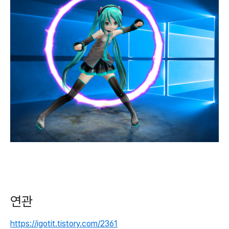
연관
https://igotit.tistory.com/2361