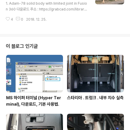
w.remix3d.com Google Poly - 무료 3D 모델. 위 M
1. Adam-78 solid body with limited joint in Fusio
S사것처럼 품질이 그닥.. 주소 : https://poly.google.co
n 360 다운로드 주소 : https://grabcad.com/library/
m/ Poly 3D 세계를 탐험해..
adam-78-solid-body-with-limited-joint-in-fusi
4
0
2018. 12. 25.
on-360-1 2. Jarde Dummy with Joint - Human b
ody model (Joints for Fusion360) 다운로드 주소 :
https://grabcad.com/library/human-body-mode
l-joints-for-fusion360-1 ( 참고 ; 상기 조인트 모델은
Jarde Dummy 정적 모델 을 기반으로 조인트 기능 추가
이 블로그 인기글
된것. ) 연관 관절 인형 (실물 모형을 손으로 잡고 이것저것
자세 변경 해볼 때 유용) 인체 ..
MS 하이퍼 터미널 (Hyper Ter
스타리아 . 트렁크 . 내부 치수 실측
minal), 다운로드, 기본 사용법.