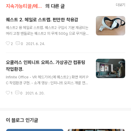
더보기
지속가능티끌/메타버스. VR.AR.MR.XR
의 다른 글
퀘스트 2. 헤일로 스트랩. 편안한 착용감
글 내용
퀘스트2 용 헤일로 스트랩. 퀘스트2 구입시 기본 제공되는
머리 고정 밴들로는 퀘스트2 의 무게 500g 으로 무거운
편이어서 장기 착용 및 움직임이 많을시 광대뼈 부분을 짓
2
0
2021. 6. 24.
누르는게 아플정도로 불편하고 기기가 흘러내려서 눈과 렌
즈 중심이 맞지 않아 화면이 깔끔하게 보이지 않는 불편함
이 크다. 헤일로 스트랩을 별도 구매하여 장착하면 훤씬 편
오큘러스 인피니트 오피스. 가상공간 컴퓨팅
리한 착용가능. 구입처. 가격 : 2만5천. 오큘러스 퀘스트2
신형 개선판 헤일로 스트랩(당일발송) COUPANG www.
작업환경.
글 내용
coupang.com 연관 오큘러스 퀘스트 2. 무선 VR 디스플
Infinite Office - VR 헤드기어 (예 퀘스트2 ) 화면 에서 P
레이 : 해상도 1832x1920 픽셀 x 2 개 화면. frame rat
C 작업환경 구현. - 소개 영상 : 인피니트 오피스 개괄 연관
e 120Hz 프로세서 : 퀄컴 스냅드래곤 XR2 운영체제 : 안
오큘러스 퀘스트 2. 무선 VR 해상도 : 1832x1920 픽셀
드로이드 10 저장메모리 : 64Gbyte, 25..
1
0
2021. 6. 20.
x 2 개 화면. 프로세서 : 퀄컴 스냅드래곤 XR2 운영체제 :
안드로이드 10 무게 : 500g 메모리 : 64Gbyte, 256Gb
yte - 메모리 64GByte - 가격 : 40만원대. 오큘러스 무
선 올인원 VR Oculu.. igotit.tistory.com 인피니트 오피
스 의 실제 출시 브랜딩은 호라이즌워커룸으로 하나봄. ho
이 블로그 인기글
rizon workrooms . 호라이즌 워크룸스 . VR 회의 및 컴
퓨팅 환경 . 개요 - 퀘스트2 등을 착용하여 경험 가능한 VR