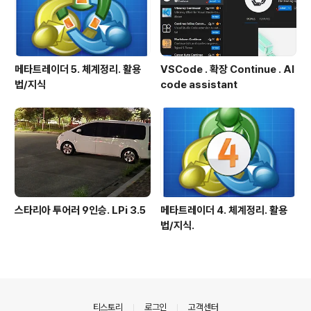
메타트레이더 5. 체계정리. 활용
VSCode . 확장 Continue . AI
법/지식
code assistant
스타리아 투어러 9인승. LPi 3.5
메타트레이더 4. 체계정리. 활용
법/지식.
의안내
티스토리
로그인
고객센터