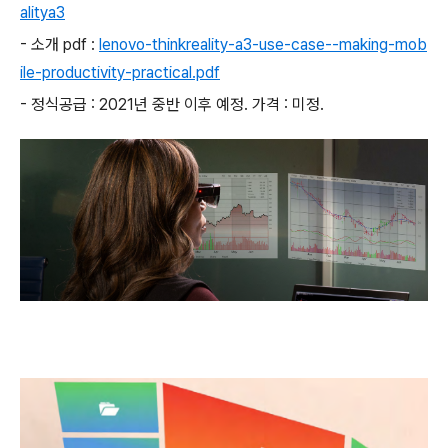
alitya3
- 소개 pdf :
lenovo-thinkreality-a3-use-case--making-mob
ile-productivity-practical.pdf
- 정식공급 : 2021년 중반 이후 예정. 가격 : 미정.